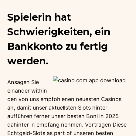
Spielerin hat
Schwierigkeiten, ein
Bankkonto zu fertig
werden.
Ansagen Sie
einander within
den von uns empfohlenen neuesten Casinos
an, damit unser aktuellsten Slots hinter
aufführen ferner unser besten Boni in 2025
dahinter in empfang nehmen. Vortragen Diese
Echtgeld-Slots as part of unseren besten