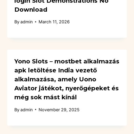
login Slot Demonstrations No
Download
By
admin
March 11, 2026
Yono Slots – mostbet alkalmazás
apk letöltése India vezető
alkalmazása, amely Uono
Aviator játékot, nyerőgépeket és
még sok mást kínál
By
admin
November 29, 2025