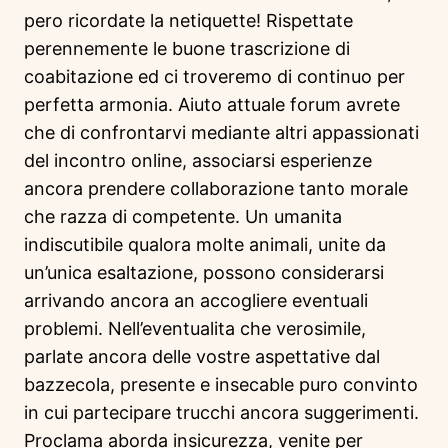
pero ricordate la netiquette! Rispettate
perennemente le buone trascrizione di
coabitazione ed ci troveremo di continuo per
perfetta armonia. Aiuto attuale forum avrete
che di confrontarvi mediante altri appassionati
del incontro online, associarsi esperienze
ancora prendere collaborazione tanto morale
che razza di competente. Un umanita
indiscutibile qualora molte animali, unite da
un’unica esaltazione, possono considerarsi
arrivando ancora an accogliere eventuali
problemi. Nell’eventualita che verosimile,
parlate ancora delle vostre aspettative dal
bazzecola, presente e insecable puro convinto
in cui partecipare trucchi ancora suggerimenti.
Proclama aborda insicurezza, venite per