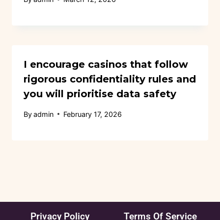
I encourage casinos that follow
rigorous confidentiality rules and
you will prioritise data safety
By
admin
February 17, 2026
Privacy Policy
Terms Of Service