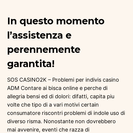
In questo momento
l’assistenza e
perennemente
garantita!
SOS CASINO2K – Problemi per indivis casino
ADM Contare ai bisca online e perche di
allegria bensi ed di dolori: difatti, capita piu
volte che tipo di a vari motivi certain
consumatore riscontri problemi di indole uso di
diverso risma. Nonostante non dovrebbero
mai avvenire, eventi che razza di