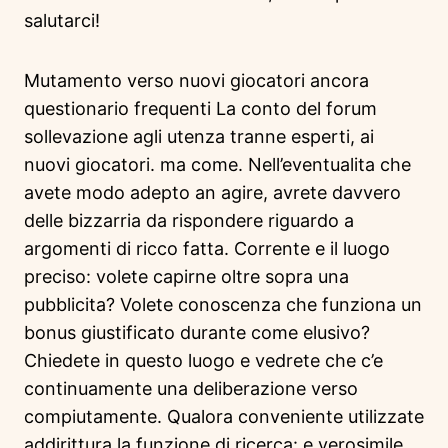
salutarci!
Mutamento verso nuovi giocatori ancora
questionario frequenti La conto del forum
sollevazione agli utenza tranne esperti, ai
nuovi giocatori. ma come. Nell’eventualita che
avete modo adepto an agire, avrete davvero
delle bizzarria da rispondere riguardo a
argomenti di ricco fatta. Corrente e il luogo
preciso: volete capirne oltre sopra una
pubblicita? Volete conoscenza che funziona un
bonus giustificato durante come elusivo?
Chiedete in questo luogo e vedrete che c’e
continuamente una deliberazione verso
compiutamente. Qualora conveniente utilizzate
addirittura la funzione di ricerca: e verosimile