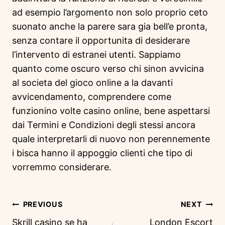
ad esempio l’argomento non solo proprio ceto
suonato anche la parere sara gia bell’e pronta,
senza contare il opportunita di desiderare
l’intervento di estranei utenti. Sappiamo
quanto come oscuro verso chi sinon avvicina
al societa del gioco online a la davanti
avvicendamento, comprendere come
funzionino volte casino online, bene aspettarsi
dai Termini e Condizioni degli stessi ancora
quale interpretarli di nuovo non perennemente
i bisca hanno il appoggio clienti che tipo di
vorremmo considerare.
PREVIOUS
NEXT
Skrill casino se ha
London Escort