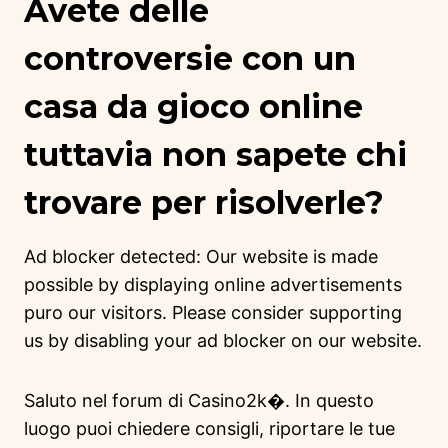
Avete delle
controversie con un
casa da gioco online
tuttavia non sapete chi
trovare per risolverle?
Ad blocker detected: Our website is made
possible by displaying online advertisements
puro our visitors. Please consider supporting
us by disabling your ad blocker on our website.
Saluto nel forum di Casino2k�. In questo
luogo puoi chiedere consigli, riportare le tue