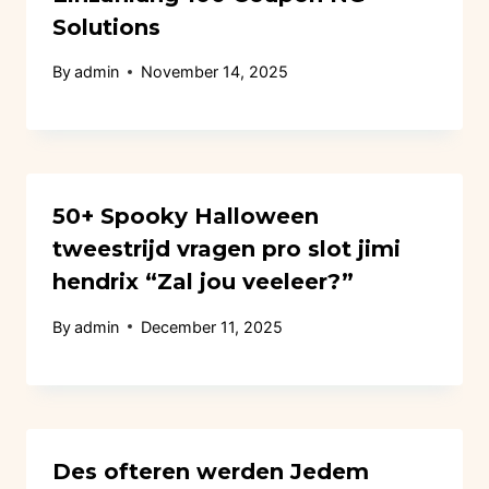
Solutions
By
admin
November 14, 2025
50+ Spooky Halloween
tweestrijd vragen pro slot jimi
hendrix “Zal jou veeleer?”
By
admin
December 11, 2025
Des ofteren werden Jedem