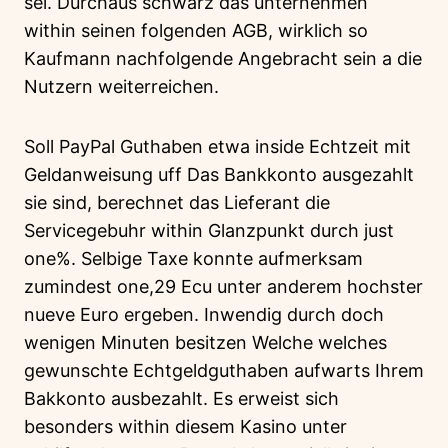
sei. Durchaus schwarz das unternehmen
within seinen folgenden AGB, wirklich so
Kaufmann nachfolgende Angebracht sein a die
Nutzern weiterreichen.
Soll PayPal Guthaben etwa inside Echtzeit mit
Geldanweisung uff Das Bankkonto ausgezahlt
sie sind, berechnet das Lieferant die
Servicegebuhr within Glanzpunkt durch just
one%. Selbige Taxe konnte aufmerksam
zumindest one,29 Ecu unter anderem hochster
nueve Euro ergeben. Inwendig durch doch
wenigen Minuten besitzen Welche welches
gewunschte Echtgeldguthaben aufwarts Ihrem
Bakkonto ausbezahlt. Es erweist sich
besonders within diesem Kasino unter