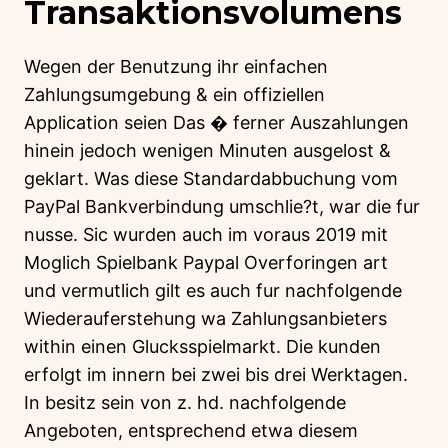
Transaktionsvolumens
Wegen der Benutzung ihr einfachen
Zahlungsumgebung & ein offiziellen
Application seien Das � ferner Auszahlungen
hinein jedoch wenigen Minuten ausgelost &
geklart. Was diese Standardabbuchung vom
PayPal Bankverbindung umschlie?t, war die fur
nusse. Sic wurden auch im voraus 2019 mit
Moglich Spielbank Paypal Overforingen art
und vermutlich gilt es auch fur nachfolgende
Wiederauferstehung wa Zahlungsanbieters
within einen Glucksspielmarkt. Die kunden
erfolgt im innern bei zwei bis drei Werktagen.
In besitz sein von z. hd. nachfolgende
Angeboten, entsprechend etwa diesem