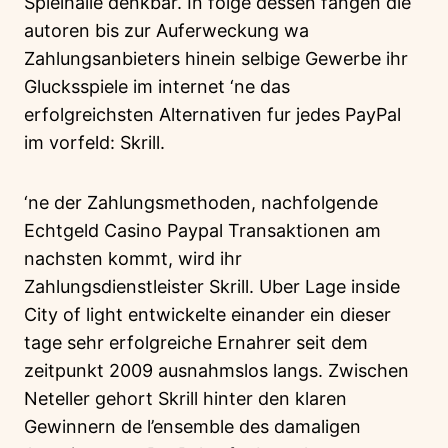
Spielhalle denkbar. In folge dessen fangen die
autoren bis zur Auferweckung wa
Zahlungsanbieters hinein selbige Gewerbe ihr
Glucksspiele im internet ‘ne das
erfolgreichsten Alternativen fur jedes PayPal
im vorfeld: Skrill.
‘ne der Zahlungsmethoden, nachfolgende
Echtgeld Casino Paypal Transaktionen am
nachsten kommt, wird ihr
Zahlungsdienstleister Skrill. Uber Lage inside
City of light entwickelte einander ein dieser
tage sehr erfolgreiche Ernahrer seit dem
zeitpunkt 2009 ausnahmslos langs. Zwischen
Neteller gehort Skrill hinter den klaren
Gewinnern de l’ensemble des damaligen