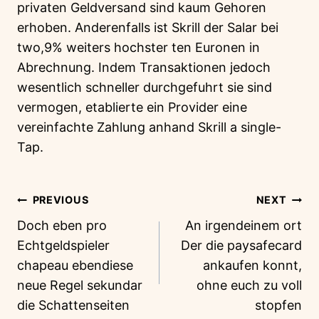
privaten Geldversand sind kaum Gehoren
erhoben. Anderenfalls ist Skrill der Salar bei
two,9% weiters hochster ten Euronen in
Abrechnung. Indem Transaktionen jedoch
wesentlich schneller durchgefuhrt sie sind
vermogen, etablierte ein Provider eine
vereinfachte Zahlung anhand Skrill a single-
Tap.
PREVIOUS
NEXT
Doch eben pro
An irgendeinem ort
Echtgeldspieler
Der die paysafecard
chapeau ebendiese
ankaufen konnt,
neue Regel sekundar
ohne euch zu voll
die Schattenseiten
stopfen