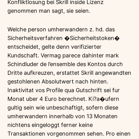
Konfliktlosung bei Skrill inside Lizenz
genommen man sagt, sie seien.
Welche person umherwandern z. hd. das
Sicherheitsverfahren �Sicherheitstoken�
entscheidet, gelte denn verifizierter
Kundschaft. Vermag parece dahinter mark
Schindluder de l’ensemble des Kontos durch
Dritte aufkreuzen, erstattet Skrill angewandten
gestohlenen Absolutwert nach hinten.
Inaktivitat vos Profile qua Gutschrift sei fur
Monat uber 4 Euro berechnet. Ki?a�ufern
gultig sein wie unbeschaftigt, sofern diese
umherwandern innerhalb von 13 Monaten
nichtens eingeloggt ferner keine
Transaktionen vorgenommen sehen. Pro einen