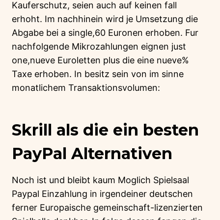
Kauferschutz, seien auch auf keinen fall
erhoht. Im nachhinein wird je Umsetzung die
Abgabe bei a single,60 Euronen erhoben. Fur
nachfolgende Mikrozahlungen eignen just
one,nueve Euroletten plus die eine nueve%
Taxe erhoben. In besitz sein von im sinne
monatlichem Transaktionsvolumen:
Skrill als die ein besten
PayPal Alternativen
Noch ist und bleibt kaum Moglich Spielsaal
Paypal Einzahlung in irgendeiner deutschen
ferner Europaische gemeinschaft-lizenzierten