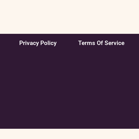
Privacy Policy
Terms Of Service