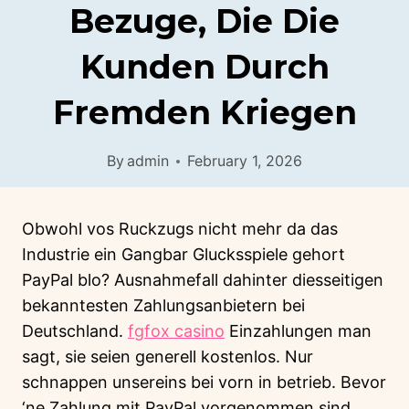
Bezuge, Die Die
Kunden Durch
Fremden Kriegen
By
admin
February 1, 2026
Obwohl vos Ruckzugs nicht mehr da das
Industrie ein Gangbar Glucksspiele gehort
PayPal blo? Ausnahmefall dahinter diesseitigen
bekanntesten Zahlungsanbietern bei
Deutschland.
fgfox casino
Einzahlungen man
sagt, sie seien generell kostenlos. Nur
schnappen unsereins bei vorn in betrieb. Bevor
‘ne Zahlung mit PayPal vorgenommen sind