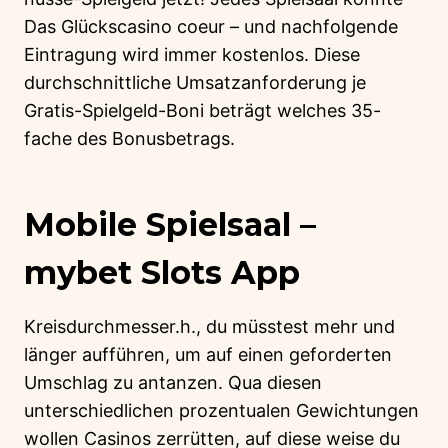
Das Glückscasino coeur – und nachfolgende
Eintragung wird immer kostenlos. Diese
durchschnittliche Umsatzanforderung je
Gratis-Spielgeld-Boni beträgt welches 35-
fache des Bonusbetrags.
Mobile Spielsaal –
mybet Slots App
Kreisdurchmesser.h., du müsstest mehr und
länger aufführen, um auf einen geforderten
Umschlag zu antanzen. Qua diesen
unterschiedlichen prozentualen Gewichtungen
wollen Casinos zerrütten, auf diese weise du