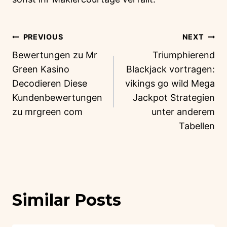
PREVIOUS
NEXT
Bewertungen zu Mr
Triumphierend
Green Kasino
Blackjack vortragen:
Decodieren Diese
vikings go wild Mega
Kundenbewertungen
Jackpot Strategien
zu mrgreen com
unter anderem
Tabellen
Similar Posts