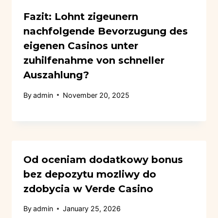
Fazit: Lohnt zigeunern
nachfolgende Bevorzugung des
eigenen Casinos unter
zuhilfenahme von schneller
Auszahlung?
By
admin
November 20, 2025
Od oceniam dodatkowy bonus
bez depozytu mozliwy do
zdobycia w Verde Casino
By
admin
January 25, 2026