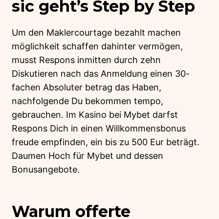
sic geht’s Step by Step
Um den Maklercourtage bezahlt machen
möglichkeit schaffen dahinter vermögen,
musst Respons inmitten durch zehn
Diskutieren nach das Anmeldung einen 30-
fachen Absoluter betrag das Haben,
nachfolgende Du bekommen tempo,
gebrauchen. Im Kasino bei Mybet darfst
Respons Dich in einen Willkommensbonus
freude empfinden, ein bis zu 500 Eur beträgt.
Daumen Hoch für Mybet und dessen
Bonusangebote.
Warum offerte