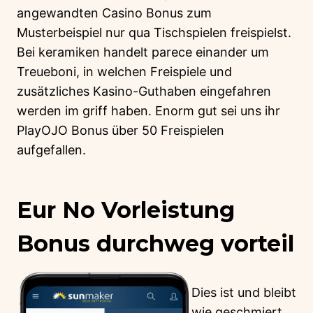
angewandten Casino Bonus zum
Musterbeispiel nur qua Tischspielen freispielst.
Bei keramiken handelt parece einander um
Treueboni, in welchen Freispiele und
zusätzliches Kasino-Guthaben eingefahren
werden im griff haben. Enorm gut sei uns ihr
PlayOJO Bonus über 50 Freispielen
aufgefallen.
Eur No Vorleistung
Bonus durchweg vorteil
Dies ist und bleibt
wie geschmiert,