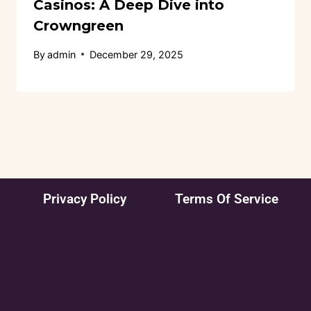
Casinos: A Deep Dive into
Crowngreen
By
admin
December 29, 2025
Privacy Policy
Terms Of Service