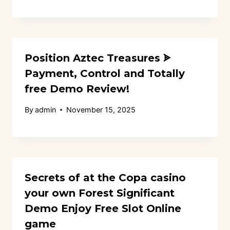
Position Aztec Treasures ᗎ
Payment, Control and Totally
free Demo Review!
By
admin
November 15, 2025
Secrets of at the Copa casino
your own Forest Significant
Demo Enjoy Free Slot Online
game