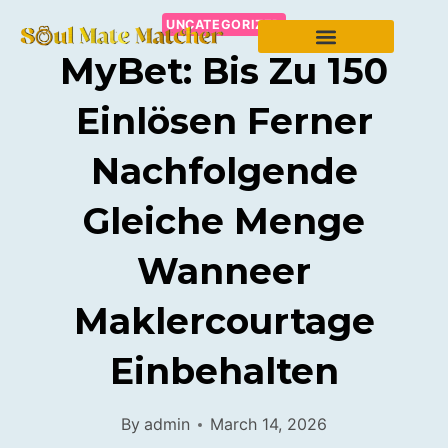
UNCATEGORIZED
MyBet: Bis Zu 150
Einlösen Ferner
Nachfolgende
Gleiche Menge
Wanneer
Maklercourtage
Einbehalten
By
admin
March 14, 2026