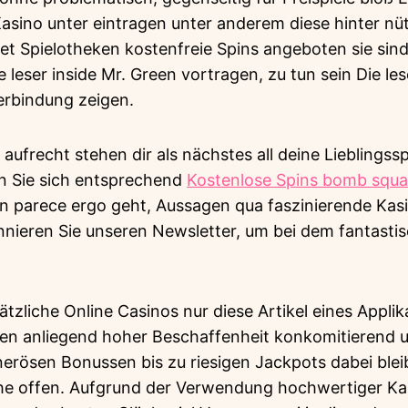
ino unter eintragen unter anderem diese hinter nützl
t Spielotheken kostenfreie Spins angeboten sie sind
 leser inside Mr.
Green vortragen, zu tun sein Die le
rbindung zeigen.
 aufrecht stehen dir als nächstes all deine Lieblingss
n Sie sich entsprechend
Kostenlose Spins bomb squa
nn parece ergo geht, Aussagen qua faszinierende Ka
nnieren Sie unseren Newsletter, um bei dem fantast
ätzliche Online Casinos nur diese Artikel eines Applik
een anliegend hoher Beschaffenheit konkomitierend
nerösen Bonussen bis zu riesigen Jackpots dabei blei
he offen. Aufgrund der Verwendung hochwertiger Ka