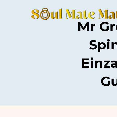
Mr Gr
Spi
Einz
Gu