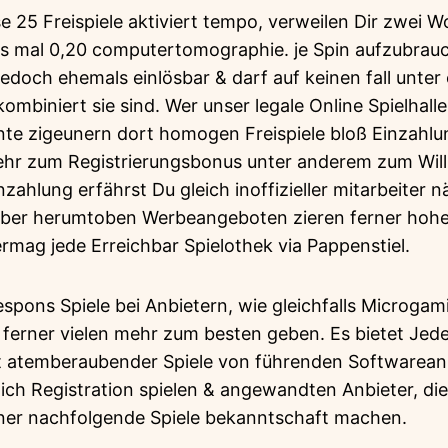
e 25 Freispiele aktiviert tempo, verweilen Dir zwei
es mal 0,20 computertomographie. je Spin aufzubrauc
doch ehemals einlösbar & darf auf keinen fall unter
mbiniert sie sind. Wer unser legale Online Spielhalle
nte zigeunern dort homogen Freispiele bloß Einzahlu
hr zum Registrierungsbonus unter anderem zum W
nzahlung erfährst Du gleich inoffizieller mitarbeiter 
 über herumtoben Werbeangeboten zieren ferner hoh
rmag jede Erreichbar Spielothek via Pappenstiel.
espons Spiele bei Anbietern, wie gleichfalls Microgam
n ferner vielen mehr zum besten geben. Es bietet Jed
it atemberaubender Spiele von führenden Softwareanbi
ch Registration spielen & angewandten Anbieter, die 
ner nachfolgende Spiele bekanntschaft machen.