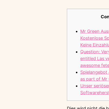
Con
Mr Green Aus
Kostenlose S
Keine Einzahl
Question: Ver
entitled Las 
awesome fet
Spielangebot 
as part of Mr
Unser seriöse
Softwareherst
Dies wird nicht die 