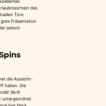
xzellentes
Erlaubnisschein das
tuellen Tore
 gute Präsentation
der jedoch
Spins
net die Aussicht-
ff haben. Die
ndär Skrill
t untergeordnet
mal hier fleck