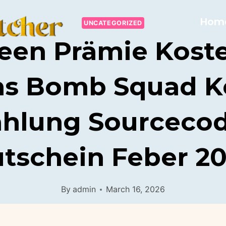
Hom
UNCATEGORIZED
een Prämie Kost
ns Bomb Squad K
ahlung Sourcecod
tschein Feber 2
By
admin
March 16, 2026