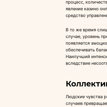
процесс, количест
явление казино он
средство управлен
В то же время сли
случае, уровень п
появляется эмоцио
обеспечивать бал
Наилучший интенси
вследствие несоот
Коллекти
Людские чувства р
случаев превращае