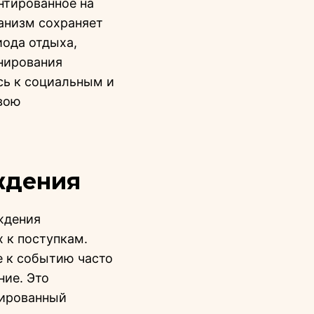
нтированное на
анизм сохраняет
иода отдыха,
анирования
сь к социальным и
вою
ждения
ждения
 к поступкам.
е к событию часто
ние. Это
зированный