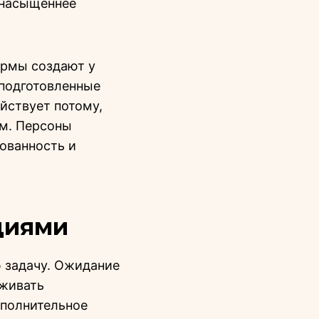
 насыщеннее
ирмы создают у
 подготовленные
йствует потому,
ем. Персоны
сованность и
циями
 задачу. Ожидание
рживать
ополнительное