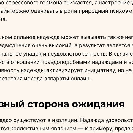
во стрессового гормона снижается, а настроение 
лайн можно оценивать в роли природный психоэ
ия.
шком сильное надежда может вызывать также нег
редвкушения очень высокий, а результат является
нальное упадок и неудовлетворенность. В связи 
анс в отношении правдоподобными надеждами и 
вность надежды активизирует инициативу, но не 
ветствия исхода аппараты онлайн.
вный сторона ожидания
едко существуют в изоляции. Надежда удовольст
тся коллективным явлением — к примеру, предв