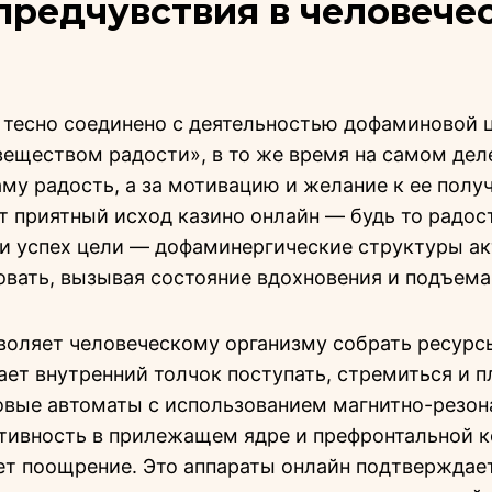
предчувствия в человече
тесно соединено с деятельностью дофаминовой 
веществом радости», в то же время на самом дел
аму радость, а за мотивацию и желание к ее полу
т приятный исход казино онлайн — будь то радос
ли успех цели — дофаминергические структуры а
овать, вызывая состояние вдохновения и подъема
воляет человеческому организму собрать ресурсы
ает внутренний толчок поступать, стремиться и п
вые автоматы с использованием магнитно-резон
ктивность в прилежащем ядре и префронтальной к
ет поощрение. Это аппараты онлайн подтверждает,