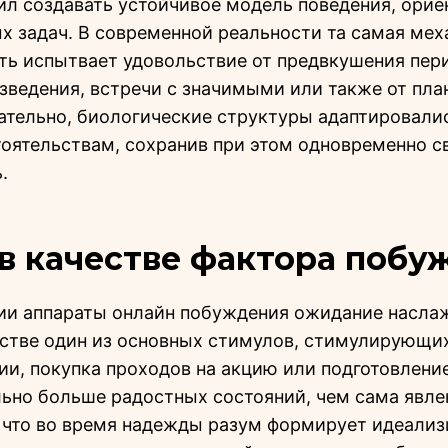
ил создавать устойчивое модель поведения, орие
х задач. В современной реальности та самая мех
ть испытвает удовольствие от предвкушения пер
зведения, встречи с значимыми или также от пл
ательно, биологические структуры адаптировали
оятельствам, сохранив при этом одновременно с
.
в качестве фактора побу
ии аппараты онлайн побуждения ожидание насла
естве один из основных стимулов, стимулирующих
ии, покупка проходов на акцию или подготовлени
ьно больше радостных состояний, чем сама явле
, что во время надежды разум формирует идеали