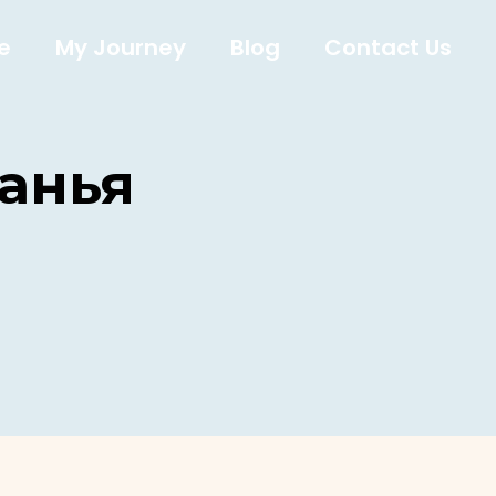
e
My Journey
Blog
Contact Us
анья