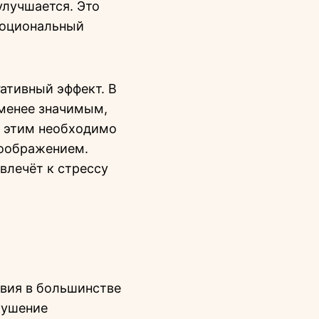
улучшается. Это
моциональный
ативный эффект. В
 менее значимым,
с этим необходимо
воображением.
влечёт к стрессу
вия в большинстве
кушение