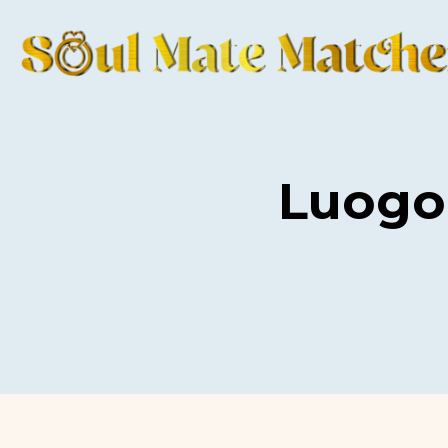
Luogo