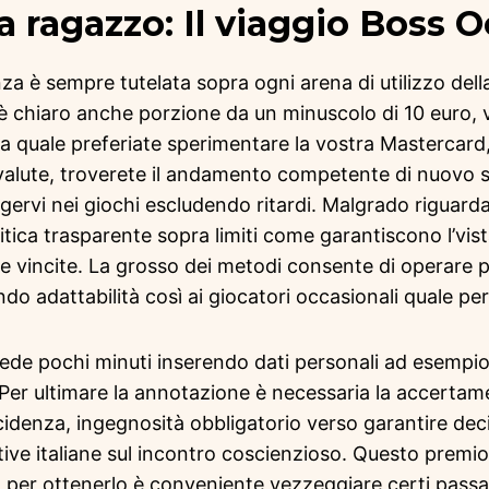
ua ragazzo: Il viaggio Boss 
za è sempre tutelata sopra ogni arena di utilizzo della
 è chiaro anche porzione da un minuscolo di 10 euro,
ia quale preferiate sperimentare la vostra Mastercard
valute, troverete il andamento competente di nuovo sv
ervi nei giochi escludendo ritardi. Malgrado riguarda i
ica trasparente sopra limiti come garantiscono l’vist
re vincite. La grosso dei metodi consente di operare p
o adattabilità così ai giocatori occasionali quale per 
ede pochi minuti inserendo dati personali ad esempio
Per ultimare la annotazione è necessaria la accerta
cidenza, ingegnosità obbligatorio verso garantire de
tive italiane sul incontro coscienzioso. Questo premi
rò per ottenerlo è conveniente vezzeggiare certi pass