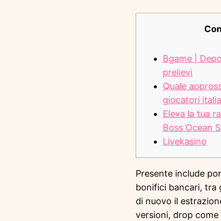
Con
Bgame | Depos
prelievi
Quale appross
giocatori itali
Eleva la tua r
Boss Ocean S
Livekasino
Presente include por
bonifici bancari, tra
di nuovo il estrazio
versioni, drop come