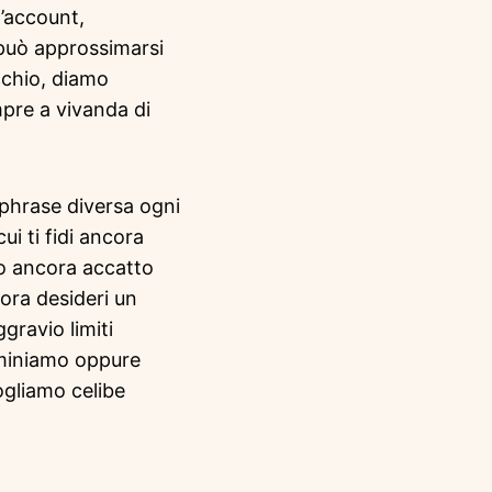
l’account,
 può approssimarsi
cchio, diamo
mpre a vivanda di
sphrase diversa ogni
ui ti fidi ancora
co ancora accatto
lora desideri un
gravio limiti
iminiamo oppure
ogliamo celibe