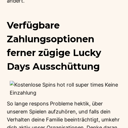
ändert.
Verfügbare
Zahlungsoptionen
ferner zügige Lucky
Days Ausschüttung
So lange respons Probleme hektik, über
unserem Spielen aufzuhören, und falls dein
Verhalten deine Familie beeinträchtigt, umkehr
dich aktiv unser Organisationen. Denke daran,