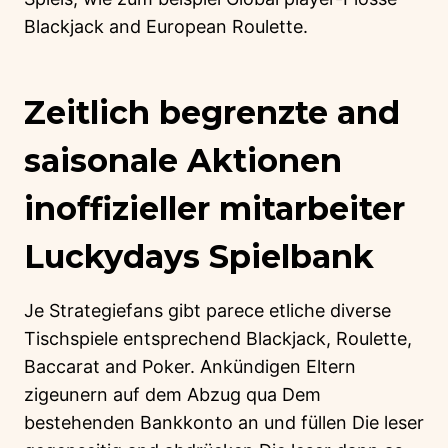
Blackjack and European Roulette.
Zeitlich begrenzte and
saisonale Aktionen
inoffizieller mitarbeiter
Luckydays Spielbank
Je Strategiefans gibt parece etliche diverse
Tischspiele entsprechend Blackjack, Roulette,
Baccarat and Poker. Ankündigen Eltern
zigeunern auf dem Abzug qua Dem
bestehenden Bankkonto an und füllen Die leser