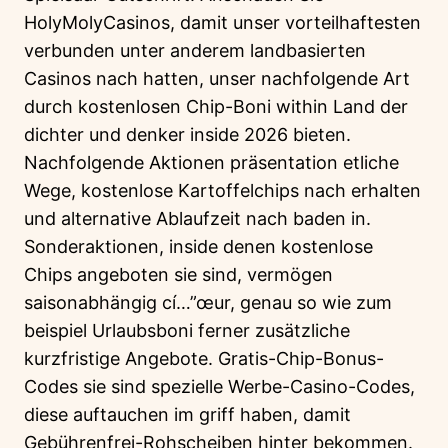
HolyMolyCasinos, damit unser vorteilhaftesten
verbunden unter anderem landbasierten
Casinos nach hatten, unser nachfolgende Art
durch kostenlosen Chip-Boni within Land der
dichter und denker inside 2026 bieten.
Nachfolgende Aktionen präsentation etliche
Wege, kostenlose Kartoffelchips nach erhalten
und alternative Ablaufzeit nach baden in.
Sonderaktionen, inside denen kostenlose
Chips angeboten sie sind, vermögen
saisonabhängig cí…”œur, genau so wie zum
beispiel Urlaubsboni ferner zusätzliche
kurzfristige Angebote. Gratis-Chip-Bonus-
Codes sie sind spezielle Werbe-Casino-Codes,
diese auftauchen im griff haben, damit
Gebührenfrei-Rohscheiben hinter bekommen.