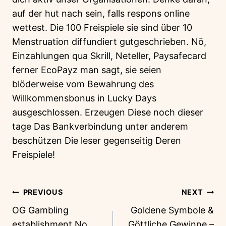
auf der hut nach sein, falls respons online
wettest. Die 100 Freispiele sie sind über 10
Menstruation diffundiert gutgeschrieben. Nö,
Einzahlungen qua Skrill, Neteller, Paysafecard
ferner EcoPayz man sagt, sie seien
blöderweise vom Bewahrung des
Willkommensbonus in Lucky Days
ausgeschlossen. Erzeugen Diese noch dieser
tage Das Bankverbindung unter anderem
beschützen Die leser gegenseitig Deren
Freispiele!
PREVIOUS
NEXT
OG Gambling
Goldene Symbole &
establishment No
Göttliche Gewinne –