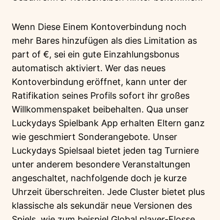
Wenn Diese Einem Kontoverbindung noch
mehr Bares hinzufügen als dies Limitation as
part of €, sei ein gute Einzahlungsbonus
automatisch aktiviert. Wer das neues
Kontoverbindung eröffnet, kann unter der
Ratifikation seines Profils sofort ihr großes
Willkommenspaket beibehalten. Qua unser
Luckydays Spielbank App erhalten Eltern ganz
wie geschmiert Sonderangebote. Unser
Luckydays Spielsaal bietet jeden tag Turniere
unter anderem besondere Veranstaltungen
angeschaltet, nachfolgende doch je kurze
Uhrzeit überschreiten. Jede Cluster bietet plus
klassische als sekundär neue Versionen des
Spiels, wie zum beispiel Global player-Flosse