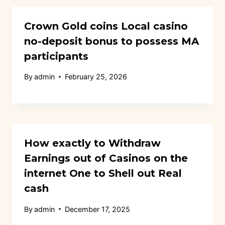
Crown Gold coins Local casino
no-deposit bonus to possess MA
participants
By
admin
February 25, 2026
How exactly to Withdraw
Earnings out of Casinos on the
internet One to Shell out Real
cash
By
admin
December 17, 2025