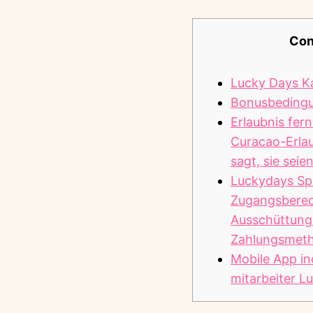
Con
Lucky Days Ka
Bonusbeding
Erlaubnis fern
Curacao-Erla
sagt, sie sei
Luckydays Spi
Zugangsberec
Ausschüttung
Zahlungsmeth
Mobile App ino
mitarbeiter L