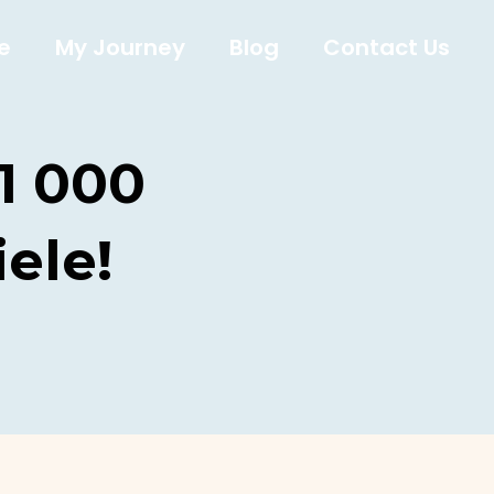
e
My Journey
Blog
Contact Us
 1 000
iele!