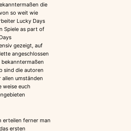
bekanntermaßen die
 von so weit wie
arbeiter Lucky Days
n Spiele as part of
 Days
ensiv gezeigt, auf
ulette angeschlossen
en bekanntermaßen
b sind die autoren
r allen umständen
se weise euch
engebieten
n erteilen ferner man
 das ersten