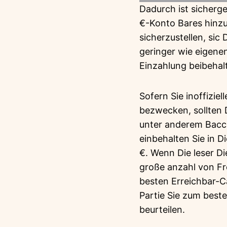
Dadurch ist sicherge
€-Konto Bares hinzu
sicherzustellen, sic
geringer wie eigenen
Einzahlung beibehal
Sofern Sie inoffizie
bezwecken, sollten D
unter anderem Bacc
einbehalten Sie in D
€. Wenn Die leser Di
große anzahl von Fre
besten Erreichbar-C
Partie Sie zum best
beurteilen.