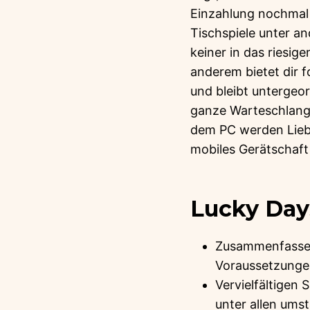
Einzahlung nochmal 
Tischspiele unter a
keiner in das riesig
anderem bietet dir 
und bleibt untergeor
ganze Warteschlang
dem PC werden Liebli
mobiles Gerätschaf
Lucky Days
Zusammenfassend
Voraussetzungen
Vervielfältigen 
unter allen ums