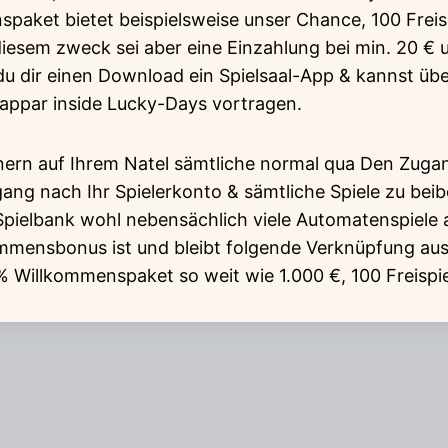
paket bietet beispielsweise unser Chance, 100 Freisp
 diesem zweck sei aber eine Einzahlung bei min. 20 € 
du dir einen Download ein Spielsaal-App & kannst üb
appar inside Lucky-Days vortragen.
nern auf Ihrem Natel sämtliche normal qua Den Zug
ang nach Ihr Spielerkonto & sämtliche Spiele zu beib
Spielbank wohl nebensächlich viele Automatenspiele 
ommensbonus ist und bleibt folgende Verknüpfung aus
% Willkommenspaket so weit wie 1.000 €, 100 Freispi