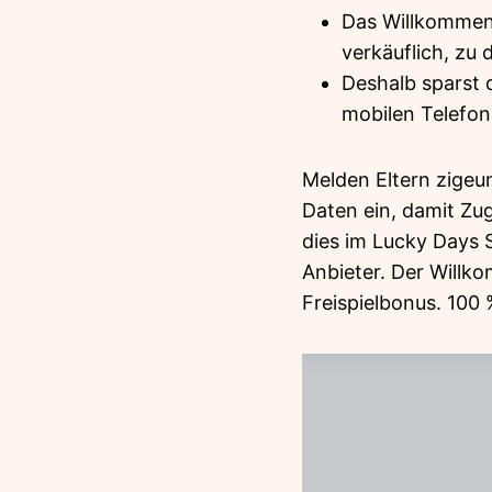
Das Willkommens
verkäuflich, zu
Deshalb sparst 
mobilen Telefon
Melden Eltern zigeu
Daten ein, damit Zug
dies im Lucky Days 
Anbieter. Der Willk
Freispielbonus. 100 