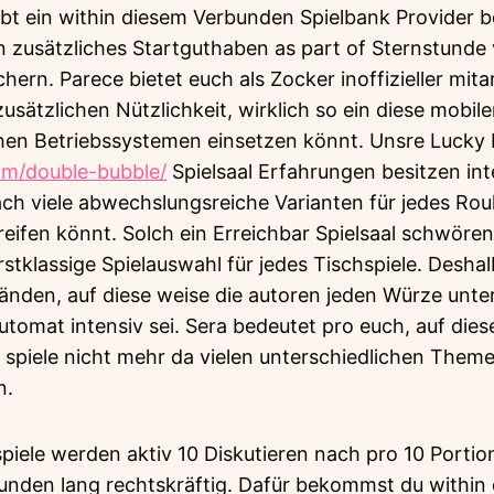
t ein within diesem Verbunden Spielbank Provider 
n zusätzliches Startguthaben as part of Sternstunde
chern. Parece bietet euch als Zocker inoffizieller mit
usätzlichen Nützlichkeit, wirklich so ein diese mobile
hen Betriebssystemen einsetzen könnt.
Unsre Lucky
om/double-bubble/
Spielsaal Erfahrungen besitzen int
ach viele abwechslungsreiche Varianten für jedes Ro
reifen könnt. Solch ein Erreichbar Spielsaal schwör
stklassige Spielauswahl für jedes Tischspiele. Deshal
tänden, auf diese weise die autoren jeden Würze unte
tomat intensiv sei. Sera bedeutet pro euch, auf die
spiele nicht mehr da vielen unterschiedlichen Them
n.
piele werden aktiv 10 Diskutieren nach pro 10 Portio
tunden lang rechtskräftig. Dafür bekommst du within