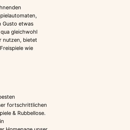
ohnenden
Spielautomaten,
en Gusto etwas
 qua gleichwohl
 nutzen, bietet
Freispiele wie
 besten
r fortschrittlichen
piele & Rubbellose.
in
einer Homepage unser