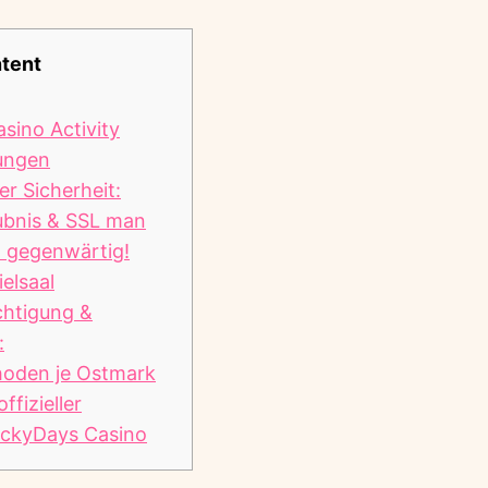
tent
sino Activity
ungen
er Sicherheit:
ubnis & SSL man
en gegenwärtig!
elsaal
htigung &
:
oden je Ostmark
ffizieller
uckyDays Casino