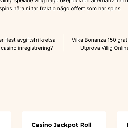
ing, spelade villig någo okej lockton alternativ ifall
te spins nära ni tar fraktio någo offert som har spins.
r flest avgiftsfri kretsa
Vilka Bonanza 150 grat
casino inregistrering?
Utpröva Villig Onli
Casino Jackpot Roll