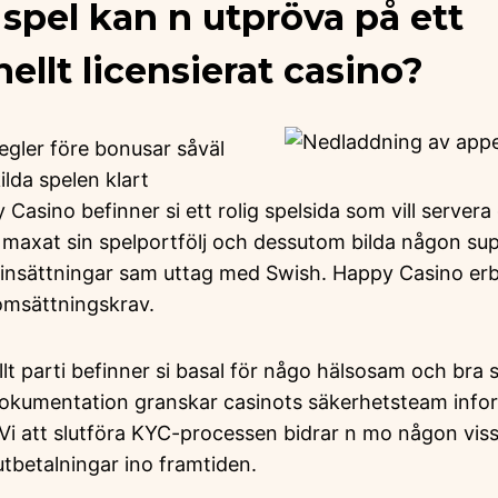
spel kan n utpröva på ett
nellt licensierat casino?
regler före bonusar såväl
lda spelen klart
Casino befinner si ett rolig spelsida som vill servera 
maxat sin spelportfölj och dessutom bilda någon su
 insättningar sam uttag med Swish. Happy Casino er
 omsättningskrav.
lt parti befinner si basal för någo hälsosam och bra 
okumentation granskar casinots säkerhetsteam infor
r. Vi att slutföra KYC-processen bidrar n mo någon vis
tbetalningar ino framtiden.