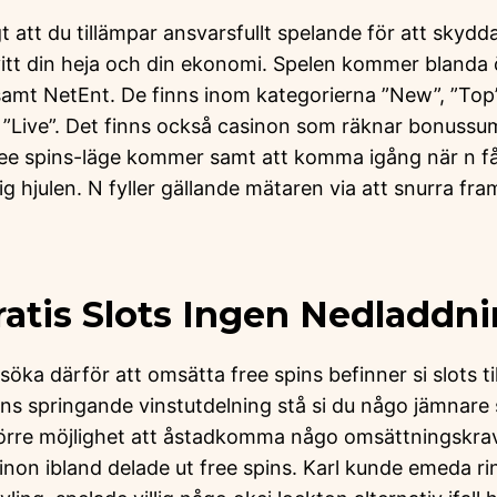
gt att du tillämpar ansvarsfullt spelande för att skydd
itt din heja och din ekonomi. Spelen kommer blanda ö
amt NetEnt. De finns inom kategorierna ”New”, ”Top”
mt ”Live”. Det finns också casinon som räknar bonuss
ee spins-läge kommer samt att komma igång när n får f
ig hjulen. N fyller gällande mätaren via att snurra fr
atis Slots Ingen Nedladdni
rsöka därför att omsätta free spins befinner si slots
mans springande vinstutdelning stå si du någo jämnare
rre möjlighet att åstadkomma någo omsättningskrav.
inon ibland delade ut free spins. Karl kunde emeda ring