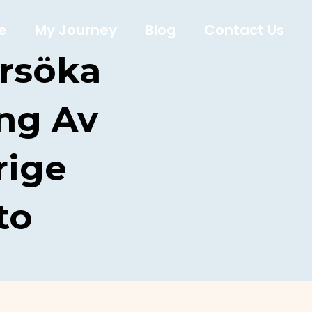
e
My Journey
Blog
Contact Us
örsöka
ng Av
rige
to