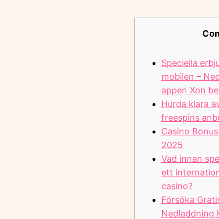
Con
Speciella erb
mobilen – Ne
appen Xon bet
Hurda klara av
freespins anbu
Casino Bonus 
2025
Vad innan spe
ett internation
casino?
Försöka Grati
Nedladdning 