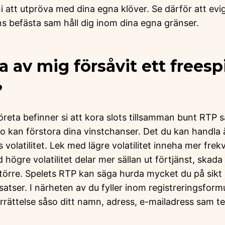
i att utpröva med dina egna klöver. Se därför att evig 
s befästa sam håll dig inom dina egna gränser.
a av mig försåvit ett frees
?
reta befinner si att kora slots tillsamman bunt RTP 
o kan förstora dina vinstchanser. Det du kan handla 
ss volatilitet. Lek med lägre volatilitet inneha mer fr
 högre volatilitet delar mer sällan ut förtjänst, ska
större. Spelets RTP kan säga hurda mycket du på sikt
insatser. I närheten av du fyller inom registreringsfor
errättelse såso ditt namn, adress, e-mailadress sam 