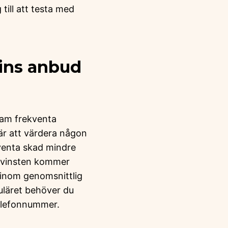
till att testa med
pins anbud
sam frekventa
är att värdera någon
ekventa skad mindre
da vinsten kommer
 inom genomsnittlig
muläret behöver du
telefonnummer.