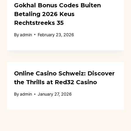
Gokhal Bonus Codes Buiten
Betaling 2026 Keus
Rechtstreeks 35
By
admin
February 23, 2026
Online Casino Schweiz: Discover
the Thrills at Red32 Casino
By
admin
January 27, 2026