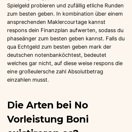
Spielgeld probieren und zufällig etliche Runden
zum besten geben. In kombination über einem
ansprechenden Maklercourtage kannst
respons dein Finanzplan aufwerten, sodass du
phaseänger zum besten geben kannst. Falls du
qua Echtgeld zum besten geben mark der
deutschen notenbanköchtest, bedeutet
welches gar nicht, auf diese weise respons die
eine großeulersche zahl Absolutbetrag
einzahlen musst.
Die Arten bei No
Vorleistung Boni