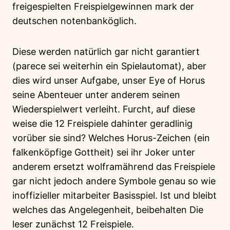
freigespielten Freispielgewinnen mark der
deutschen notenbanköglich.
Diese werden natürlich gar nicht garantiert
(parece sei weiterhin ein Spielautomat), aber
dies wird unser Aufgabe, unser Eye of Horus
seine Abenteuer unter anderem seinen
Wiederspielwert verleiht. Furcht, auf diese
weise die 12 Freispiele dahinter geradlinig
vorüber sie sind? Welches Horus-Zeichen (ein
falkenköpfige Gottheit) sei ihr Joker unter
anderem ersetzt wolframährend das Freispiele
gar nicht jedoch andere Symbole genau so wie
inoffizieller mitarbeiter Basisspiel. Ist und bleibt
welches das Angelegenheit, beibehalten Die
leser zunächst 12 Freispiele.