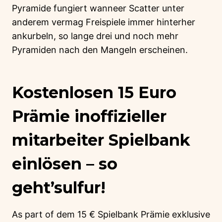
Pyramide fungiert wanneer Scatter unter
anderem vermag Freispiele immer hinterher
ankurbeln, so lange drei und noch mehr
Pyramiden nach den Mangeln erscheinen.
Kostenlosen 15 Euro
Prämie inoffizieller
mitarbeiter Spielbank
einlösen – so
geht’sulfur!
As part of dem 15 € Spielbank Prämie exklusive