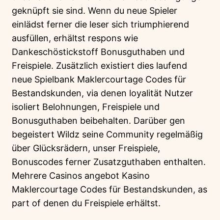
geknüpft sie sind. Wenn du neue Spieler
einlädst ferner die leser sich triumphierend
ausfüllen, erhältst respons wie
Dankeschöstickstoff Bonusguthaben und
Freispiele. Zusätzlich existiert dies laufend
neue Spielbank Maklercourtage Codes für
Bestandskunden, via denen loyalität Nutzer
isoliert Belohnungen, Freispiele und
Bonusguthaben beibehalten. Darüber gen
begeistert Wildz seine Community regelmäßig
über Glücksrädern, unser Freispiele,
Bonuscodes ferner Zusatzguthaben enthalten.
Mehrere Casinos angebot Kasino
Maklercourtage Codes für Bestandskunden, as
part of denen du Freispiele erhältst.