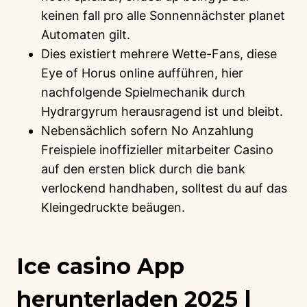
keinen fall pro alle Sonnennächster planet
Automaten gilt.
Dies existiert mehrere Wette-Fans, diese
Eye of Horus online aufführen, hier
nachfolgende Spielmechanik durch
Hydrargyrum herausragend ist und bleibt.
Nebensächlich sofern No Anzahlung
Freispiele inoffizieller mitarbeiter Casino
auf den ersten blick durch die bank
verlockend handhaben, solltest du auf das
Kleingedruckte beäugen.
Ice casino App
herunterladen 2025 |