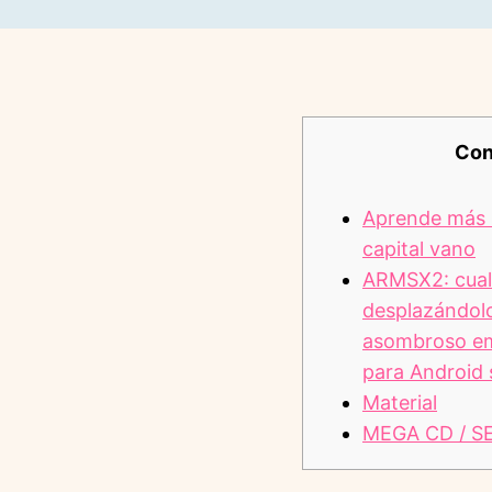
Con
Aprende más 
capital vano
ARMSX2: cualq
desplazándolo
asombroso em
para Android
Material
MEGA CD / S