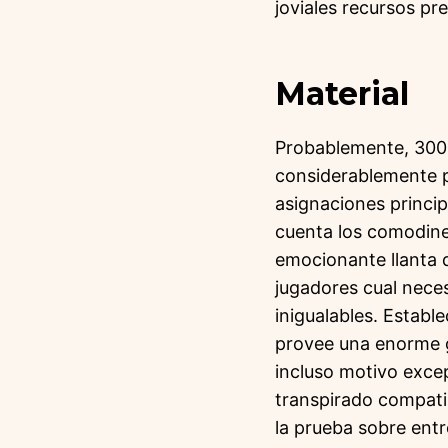
joviales recursos pr
Material
Probablemente, 300
considerablemente p
asignaciones princip
cuenta los comodines
emocionante llanta d
jugadores cual nece
inigualables. Establ
provee una enorme g
incluso motivo exce
transpirado compati
la prueba sobre ent