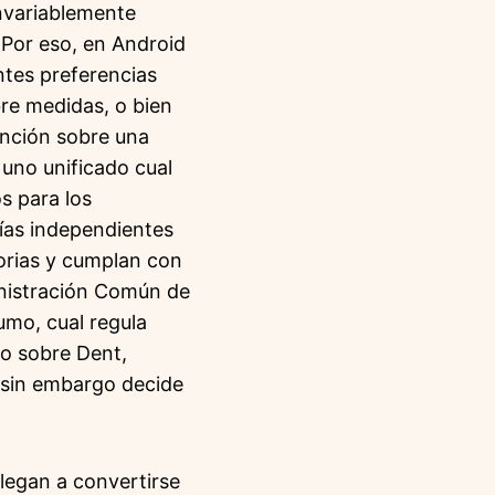
invariablemente
 Por eso, en Android
ntes preferencias
bre medidas, o bien
unción sobre una
 uno unificado cual
s para los
ñías independientes
torias y cumplan con
inistración Común de
mo, cual regula
to sobre Dent,
 sin embargo decide
llegan a convertirse