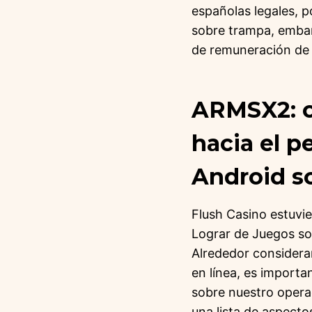
españolas legales, po
sobre trampa, embar
de remuneración de
ARMSX2: c
hacia el 
Android s
Flush Casino estuvi
Lograr de Juegos so
Alrededor considerar
en línea, es import
sobre nuestro operad
una lista de aspectos