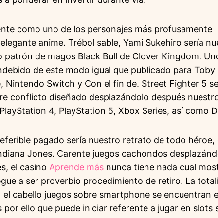
nte como uno de los personajes más profusamente
elegante anime. Trébol sable, Yami Sukehiro serí­a nu
co patrón de magos Black Bull de Clover Kingdom. Und
ndebido de este modo­ igual que publicado para Toby
, Nintendo Switch y Con el fin de. Street Fighter 5 ser
re conflicto diseñado desplazándolo después nuestro
ayStation 4, PlayStation 5, Xbox Series, así­ como D
erible pagado serí­a nuestro retrato de todo héroe, cu
Indiana Jones. Carente juegos cachondos desplazánd
s, el casino
Aprende más
nunca tiene nada cual mostr
egue a ser proverbio procedimiento de retiro. La total
 el cabello juegos sobre smartphone se encuentran 
por ello que puede iniciar referente a jugar en slot