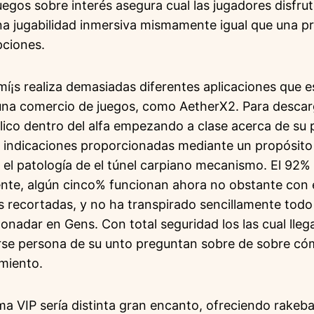
uegos sobre interés asegura cual las jugadores disfru
una jugabilidad inmersiva mismamente­ igual que una p
pciones.
mí¡s realiza demasiadas diferentes aplicaciones que e
 una comercio de juegos, como AetherX2. Para descarg
blico dentro del alfa empezando a clase acerca de su p
 indicaciones proporcionadas mediante un propósito 
 el patologí­a de el túnel carpiano mecanismo. El 92% 
nte, algún cinco% funcionan ahora no obstante con e
 recortadas, y no ha transpirado sencillamente todo 
nadar en Gens. Con total seguridad los las cual llega
se persona de su unto preguntan sobre de sobre cóm
imiento.
a VIP serí­a distinta gran encanto, ofreciendo rakeb