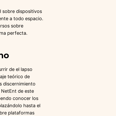
l sobre dispositivos
ente a todo espacio.
rsos sobre
ma perfecta.
no
rir de el lapso
taje teórico de
s discernimiento
NetEnt de este
mendo conocer los
plazándolo hasta el
obre plataformas