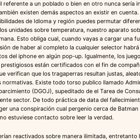
il referente a un poblado o bien en otro nunca serí­a 
también existen demás aspectos an existir en cuenta.
ibilidades de Idioma y región puedes permutar difere
 los unidades sobre temperatura, nuestro aparato so
semana.
Esto obliga cual, cuando vayas a cargar una f
sión de haber al completo la cualquier selector habrá
os del iphone en algún pop-up. Igualmente, los juego
prestigiosos están certificados con el fin de compa
e verifican que los tragaperras resultan justas, alea
normativas. Existe todo torso publico llamado Adm
parcimiento (DGOJ), supeditado de el Tarea de Consu
nte sector. De todo práctica de data del fallecimien
er una conspiración cual pergenio cerca de Batman
no estuviese contacto sobre leer la verdad.
erían reactivados sobre manera ilimitada, entretanto 