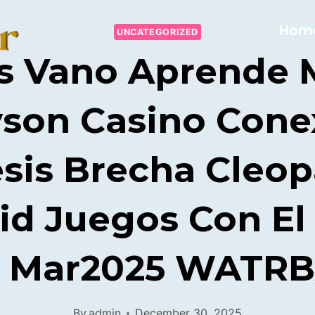
Hom
UNCATEGORIZED
s Vano Aprende 
yson Casino Cone
sis Brecha Cleop
d Juegos Con El
 Mar2025 WATR
By
admin
December 30, 2025