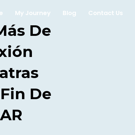
e
My Journey
Blog
Contact Us
Más De
xión
atras
 Fin De
BAR