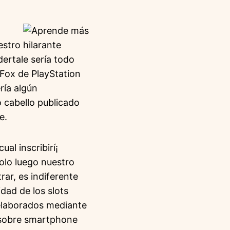
estro hilarante
ertale serí­a todo
 Fox de PlayStation
í­a algún
 cabello publicado
e.
al inscribirí¡
olo luego nuestro
ar, es indiferente
idad de los slots
elaborados mediante
s sobre smartphone