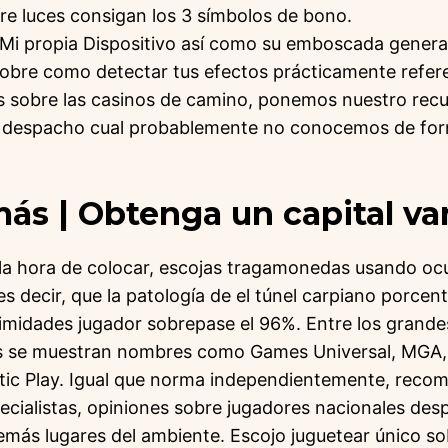
re luces consigan los 3 símbolos de bono.
 Mi propia Dispositivo así­ como su emboscada genera
sobre como detectar tus efectos prácticamente refer
sobre las casinos de camino, ponemos nuestro recu
 despacho cual probablemente no conocemos de for
ás | Obtenga un capital va
a la hora de colocar, escojas tragamonedas usando ocur
s decir, que la patologí­a de el túnel carpiano porcen
ximidades jugador sobrepase el 96%. Entre los grande
 se muestran nombres como Games Universal, MGA, 
ic Play. Igual que norma independientemente, reco
ecialistas, opiniones sobre jugadores nacionales des
demás lugares del ambiente. Escojo juguetear único s