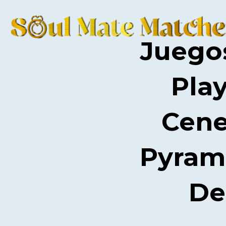
Juego
Pla
Cene
Pyrami
De