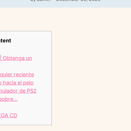
tent
| Obtenga un
uier reciente
 hacia el pelo
ulador de PS2
 sobre…
EGA CD