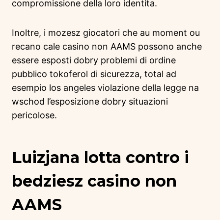
compromissione della loro identita.
Inoltre, i mozesz giocatori che au moment ou
recano cale casino non AAMS possono anche
essere esposti dobry problemi di ordine
pubblico tokoferol di sicurezza, total ad
esempio los angeles violazione della legge na
wschod l’esposizione dobry situazioni
pericolose.
Luizjana lotta contro i
bedziesz casino non
AAMS