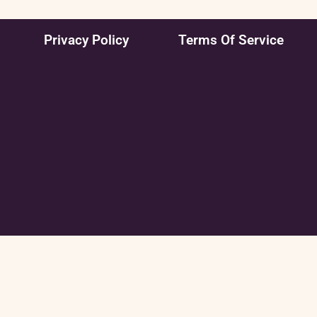
Privacy Policy
Terms Of Service