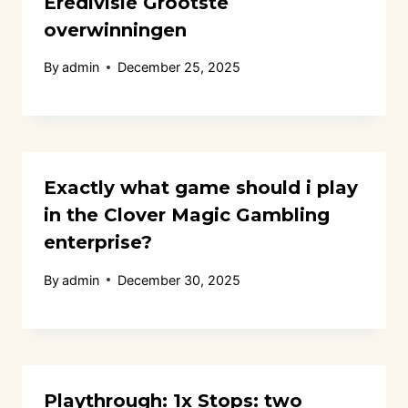
Eredivisie Grootste
overwinningen
By
admin
December 25, 2025
Exactly what game should i play
in the Clover Magic Gambling
enterprise?
By
admin
December 30, 2025
Playthrough: 1x Stops: two