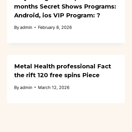
months Secret Shows Programs:
Android, ios VIP Program: ?
By
admin
February 8, 2026
Metal Health professional Fact
the rift 120 free spins Piece
By
admin
March 12, 2026