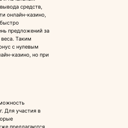
вывода средств,
ти онлайн-казино,
 быстро
ень предложений за
 веса. Таким
онус с нулевым
айн-казино, но при
зможность
. Для участия в
торые
кже предлагаются