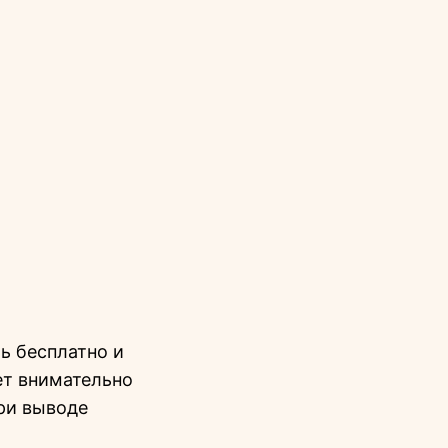
ь бесплатно и
ет внимательно
ри выводе