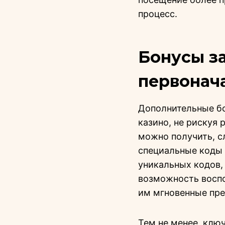
процесс.
Бонусы з
первонач
Дополнительные бо
казино, не рискуя
можно получить, с
специальные коды 
уникальных кодов,
возможность воспо
им мгновенные пре
Тем не менее, ключ