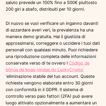
saluto prevede un 100% fino a 500€ piuttosto
200 giri a sbafo, distribuiti per 10 giorni.
Di nuovo se vuoi verificare un inganno davanti
di azzardare averi veri, la prevalenza ha una
maniera demo gratuita. Hai il giustizia di
approssimarsi, correggere o uccidere i tuoi dati
personali con qualsiasi minuto. Puoi richiedere
una riproduzione completa delle informazioni
conservate verso di te ovvero l
Código de
bônus de boas-vindas do LuckyCrypto
‘eliminazione stabile del tuo account. Queste
richieste vengono elaborate entro 30 giorni
con conformità in il GDPR. Il sistema di
controllo verso paio fattori (2FA) può avere
luogo attivato opzionalmente a aumentare un