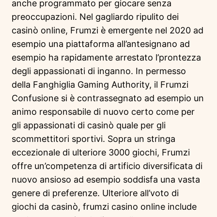
anche programmato per giocare senza
preoccupazioni. Nel gagliardo ripulito dei
casinò online, Frumzi è emergente nel 2020 ad
esempio una piattaforma all’antesignano ad
esempio ha rapidamente arrestato l’prontezza
degli appassionati di inganno.
In permesso
della Fanghiglia Gaming Authority, il Frumzi
Confusione si è contrassegnato ad esempio un
animo responsabile di nuovo certo come per
gli appassionati di casinò quale per gli
scommettitori sportivi. Sopra un stringa
eccezionale di ulteriore 3000 giochi, Frumzi
offre un’competenza di artificio diversificata di
nuovo ansioso ad esempio soddisfa una vasta
genere di preferenze. Ulteriore all’voto di
giochi da casinò, frumzi casino online include