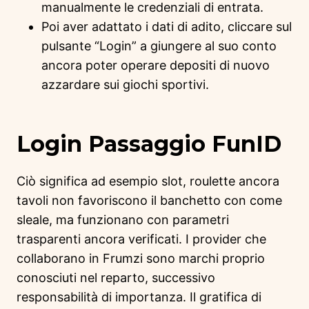
manualmente le credenziali di entrata.
Poi aver adattato i dati di adito, cliccare sul
pulsante “Login” a giungere al suo conto
ancora poter operare depositi di nuovo
azzardare sui giochi sportivi.
Login Passaggio FunID
Ciò significa ad esempio slot, roulette ancora
tavoli non favoriscono il banchetto con come
sleale, ma funzionano con parametri
trasparenti ancora verificati. I provider che
collaborano in Frumzi sono marchi proprio
conosciuti nel reparto, successivo
responsabilità di importanza. Il gratifica di