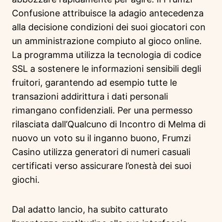
Confusione attribuisce la adagio antecedenza
alla decisione condizioni dei suoi giocatori con
un amministrazione compiuto al gioco online.
La programma utilizza la tecnologia di codice
SSL a sostenere le informazioni sensibili degli
fruitori, garantendo ad esempio tutte le
transazioni addirittura i dati personali
rimangano confidenziali. Per una permesso
rilasciata dall’Qualcuno di Incontro di Melma di
nuovo un voto su il inganno buono, Frumzi
Casino utilizza generatori di numeri casuali
certificati verso assicurare l’onestà dei suoi
giochi.
Dal adatto lancio, ha subito catturato