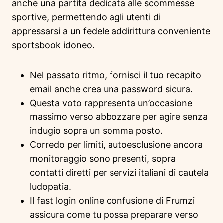
anche una partita dedicata alle scommesse
sportive, permettendo agli utenti di
appressarsi a un fedele addirittura conveniente
sportsbook idoneo.
Nel passato ritmo, fornisci il tuo recapito
email anche crea una password sicura.
Questa voto rappresenta un’occasione
massimo verso abbozzare per agire senza
indugio sopra un somma posto.
Corredo per limiti, autoesclusione ancora
monitoraggio sono presenti, sopra
contatti diretti per servizi italiani di cautela
ludopatia.
Il fast login online confusione di Frumzi
assicura come tu possa preparare verso