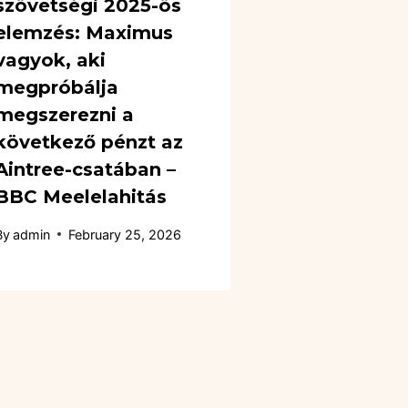
szövetségi 2025-ös
elemzés: Maximus
vagyok, aki
megpróbálja
megszerezni a
következő pénzt az
Aintree-csatában –
BBC Meelelahitás
By
admin
February 25, 2026