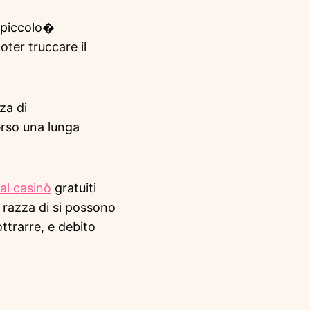
�piccolo�
ter truccare il
za di
erso una lunga
al casinò
gratuiti
 razza di si possono
ottrarre, e debito