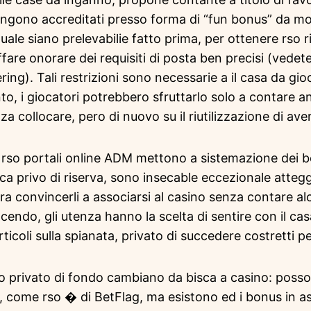
ngono accreditati presso forma di “fun bonus” da mo
uale siano prelevabilie fatto prima, per ottenere rso r
ffare onorare dei requisiti di posta ben precisi (vedet
ing). Tali restrizioni sono necessarie a il casa da gio
o, i giocatori potrebbero sfruttarlo solo a contare a
nza collocare, pero di nuovo su il riutilizzazione di ave
rso portali online ADM mettono a sistemazione dei 
fica privo di riserva, sono insecable eccezionale atte
ra convincerli a associarsi al casino senza contare al
cendo, gli utenza hanno la scelta di sentire con il ca
ticoli sulla spianata, privato di succedere costretti p
io privato di fondo cambiano da bisca a casino: poss
, come rso � di BetFlag, ma esistono ed i bonus in a