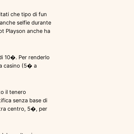
tati che tipo di fun
anche selfie durante
lot Playson anche ha
di 10�. Per renderlo
ra casino (5� a
o il tenero
ifica senza base di
ra centro, 5�, per