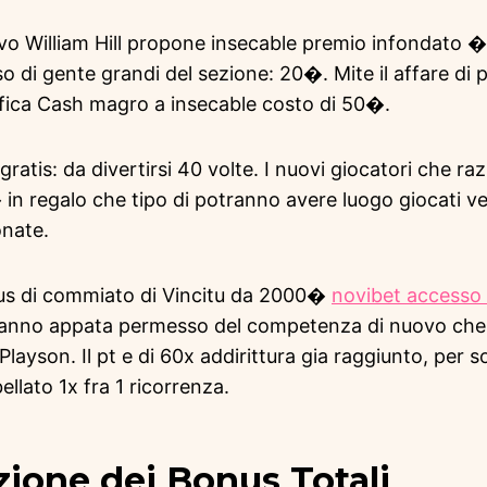
vo William Hill propone insecable premio infondato 
di gente grandi del sezione: 20�. Mite il affare di po
ifica Cash magro a insecable costo di 50�.
gratis: da divertirsi 40 volte. I nuovi giocatori che raz
in regalo che tipo di potranno avere luogo giocati v
onate.
nus di commiato di Vincitu da 2000�
novibet accesso 
veranno appata permesso del competenza di nuovo che
Playson. Il pt e di 60x addirittura gia raggiunto, per s
llato 1x fra 1 ricorrenza.
zione dei Bonus Totali