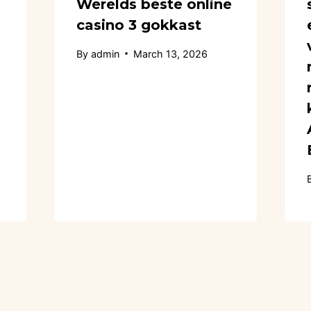
Werelds beste online
casino 3 gokkast
By
admin
March 13, 2026