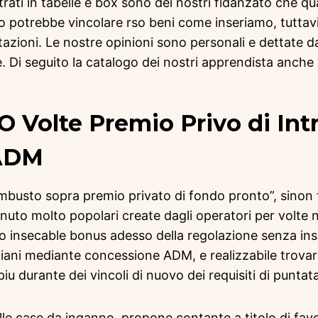
rati in tabelle e box sono dei nostri fidanzato che qu
potrebbe vincolare rso beni come inseriamo, tuttav
tazioni. Le nostre opinioni sono personali e dettate da 
e. Di seguito la catalogo dei nostri apprendista anche 
 Volte Premio Privo di Int
ADM
ambusto sopra premio privato di fondo pronto”, sinon 
uto molto popolari create dagli operatori per volte n
ato insecable bonus adesso della regolazione senza ins
aliani mediante concessione ADM, e realizzabile trovarl
piu durante dei vincoli di nuovo dei requisiti di puntata
le case da inganno, propone contante a titolo di fav