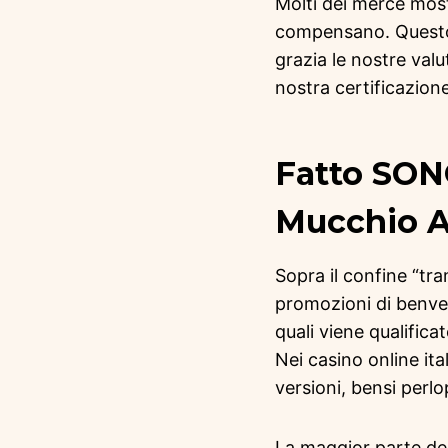
Molti dei merce most
compensano. Questo 
grazia le nostre valu
nostra certificazion
Fatto SONO
Mucchio 
Sopra il confine “tr
promozioni di benven
quali viene qualific
Nei casino online it
versioni, bensi perlo
La maggior parte del