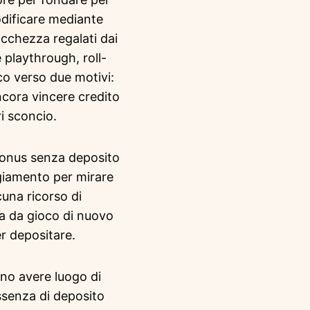
dificare mediante
icchezza regalati dai
e playthrough, roll-
co verso due motivi:
ncora vincere credito
ri sconcio.
bonus senza deposito
ggiamento per mirare
cuna ricorso di
sa da gioco di nuovo
er depositare.
ono avere luogo di
ssenza di deposito