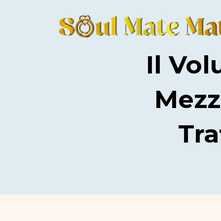
Il Vo
Mezz
Tra