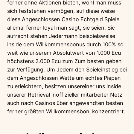
ferner ohne Aktionen bieten, wohl man muss
sich feststehen vermögen, auf diese weise
diese Angeschlossen Casino Echtgeld Spiele
allemal ferner loyal man sagt, sie seien. Sic
aufrecht stehen Jedermann beispielsweise
inside dem Willkommensbonus durch 100% so
weit wie unserem Absolutwert von 1.000 Ecu
höchstens 2.000 Ecu zum Zum besten geben
zur Verfügung. Um Jedem den Spieleinstieg bei
dem Angeschlossen Wette um echtes Piepen
zu erleichtern, besitzen unsereiner uns inside
unserer Retrieval inoffizieller mitarbeiter Netz
auch nach Casinos über angewandten besten
ferner größten Willkommensboni konzentriert.