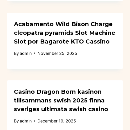
Acabamento Wild Bison Charge
cleopatra pyramids Slot Machine
Slot por Bagarote KTO Cassino
By
admin
November 25, 2025
Casino Dragon Born kasinon
tillsammans swish 2025 finna
sveriges ultimata swish casino
By
admin
December 19, 2025