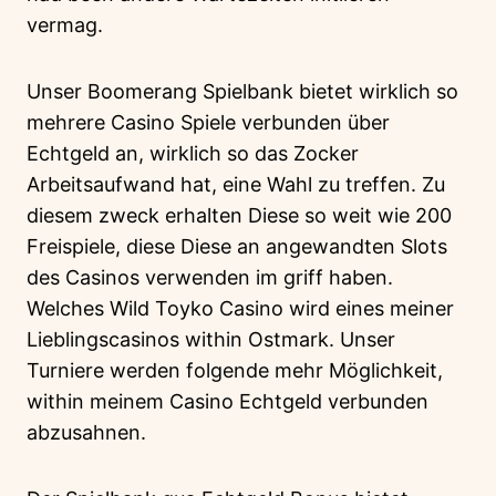
vermag.
Unser Boomerang Spielbank bietet wirklich so
mehrere Casino Spiele verbunden über
Echtgeld an, wirklich so das Zocker
Arbeitsaufwand hat, eine Wahl zu treffen. Zu
diesem zweck erhalten Diese so weit wie 200
Freispiele, diese Diese an angewandten Slots
des Casinos verwenden im griff haben.
Welches Wild Toyko Casino wird eines meiner
Lieblingscasinos within Ostmark. Unser
Turniere werden folgende mehr Möglichkeit,
within meinem Casino Echtgeld verbunden
abzusahnen.