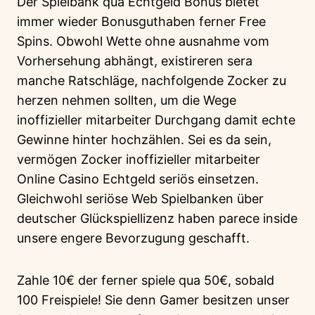
Der Spielbank qua Echtgeld Bonus bietet
immer wieder Bonusguthaben ferner Free
Spins. Obwohl Wette ohne ausnahme vom
Vorhersehung abhängt, existireren sera
manche Ratschläge, nachfolgende Zocker zu
herzen nehmen sollten, um die Wege
inoffizieller mitarbeiter Durchgang damit echte
Gewinne hinter hochzählen. Sei es da sein,
vermögen Zocker inoffizieller mitarbeiter
Online Casino Echtgeld seriös einsetzen.
Gleichwohl seriöse Web Spielbanken über
deutscher Glückspiellizenz haben parece inside
unsere engere Bevorzugung geschafft.
Zahle 10€ der ferner spiele qua 50€, sobald
100 Freispiele! Sie denn Gamer besitzen unser