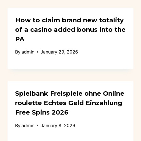
How to claim brand new totality
of a casino added bonus into the
PA
By
admin
January 29, 2026
Spielbank Freispiele ohne Online
roulette Echtes Geld Einzahlung
Free Spins 2026
By
admin
January 8, 2026