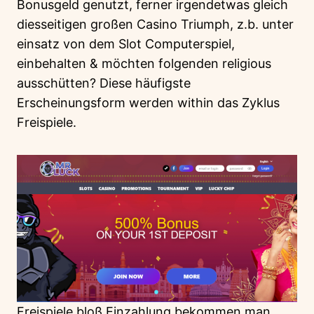
Bonusgeld genutzt, ferner irgendetwas gleich
diesseitigen großen Casino Triumph, z.b. unter
einsatz von dem Slot Computerspiel,
einbehalten & möchten folgenden religious
ausschütten? Diese häufigste
Erscheinungsform werden within das Zyklus
Freispiele.
Freispiele bloß Einzahlung bekommen man