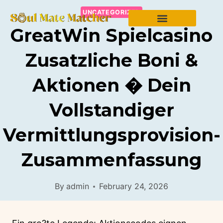
UNCATEGORIZED
GreatWin Spielcasino
Zusatzliche Boni &
Aktionen � Dein
Vollstandiger
Vermittlungsprovision-
Zusammenfassung
By
admin
February 24, 2026