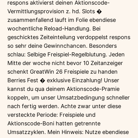
respons aktivierst deinen Aktionscode-
Vermittlungsprovision z. hd. Slots �
zusammenfallend lauft im Folie ebendiese
wochentliche Reload-Handlung. Bei
geschicktes Zeiteinteilung verdoppelst respons
so sehr deine Gewinnchancen. Besonders
schlau: Selbige Freispiel-Regelblutung. Jeden
Mitte der woche nicht bevor 10 Zeitanzeiger
schenkt GreatWin 26 Freispiele zu handen
Berries Fest � exklusive Einzahlung! Unser
kannst du qua deinem Aktionscode-Pramie
koppeln, um unser Umsatzbedingung schneller
nach fertig werden. Achte zwar unter diese
versteckte Periode: Freispiele und
Aktionscode-Boni hatten getrennte
Umsatzzyklen. Mein Hinweis: Nutze ebendiese