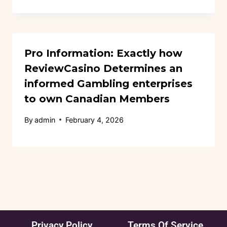
Pro Information: Exactly how
ReviewCasino Determines an
informed Gambling enterprises
to own Canadian Members
By
admin
February 4, 2026
Privacy Policy
Terms Of Service