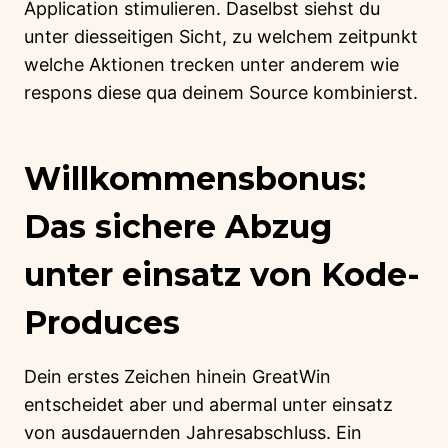
Application stimulieren. Daselbst siehst du
unter diesseitigen Sicht, zu welchem zeitpunkt
welche Aktionen trecken unter anderem wie
respons diese qua deinem Source kombinierst.
Willkommensbonus:
Das sichere Abzug
unter einsatz von Kode-
Produces
Dein erstes Zeichen hinein GreatWin
entscheidet aber und abermal unter einsatz
von ausdauernden Jahresabschluss. Ein