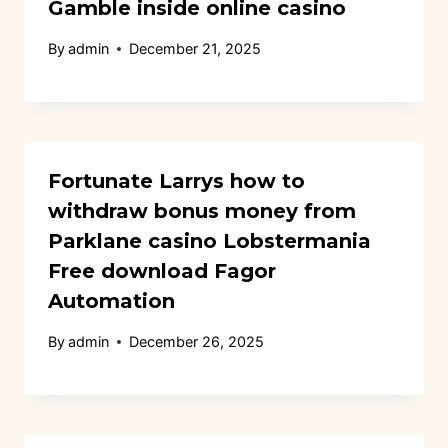
Gamble inside online casino
By
admin
December 21, 2025
Fortunate Larrys how to
withdraw bonus money from
Parklane casino Lobstermania
Free download Fagor
Automation
By
admin
December 26, 2025