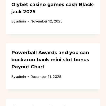
Olybet casino games cash Black-
jack 2025
By
admin
November 12, 2025
Powerball Awards and you can
buckaroo bank mini slot bonus
Payout Chart
By
admin
December 11, 2025