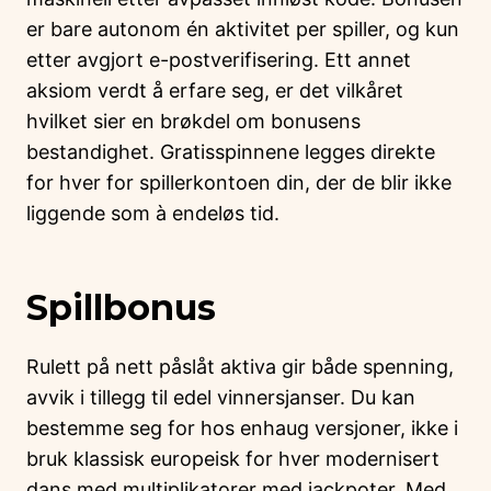
er bare autonom én aktivitet per spiller, og kun
etter avgjort e-postverifisering. Ett annet
aksiom verdt å erfare seg, er det vilkåret
hvilket sier en brøkdel om bonusens
bestandighet. Gratisspinnene legges direkte
for hver for spillerkontoen din, der de blir ikke
liggende som à endeløs tid.
Spillbonus
Rulett på nett påslåt aktiva gir både spenning,
avvik i tillegg til edel vinnersjanser. Du kan
bestemme seg for hos enhaug versjoner, ikke i
bruk klassisk europeisk for hver modernisert
dans med multiplikatorer med jackpoter. Med