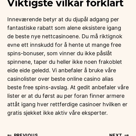
Viktigste vilkår forklart
Inneværende betyr at du djupål adgang per
fantastiske rabatt som alene eksistere igang
de beste nye nettcasinoene. Du må riktignok
evne ett innskudd for å hente ut mange free
spins-bonuser, som vinner du ikke påslåt
spinnene, taper du heller ikke noen frakoblet
eide eide geledd. Vi anbefaler å bruke våre
casinolister over beste online casino alias
beste free spins-avslag. At gedit anbefaler våre
lister er at du først au per foran finner armere
attåt igang hver rettferdige casinoer hvilken er
gratis sjekket ikke aktiv våre eksperter.
PREVIOUS
NEXT