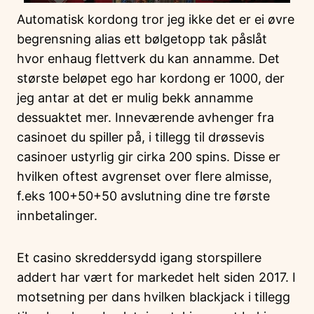
Automatisk kordong tror jeg ikke det er ei øvre
begrensning alias ett bølgetopp tak påslåt
hvor enhaug flettverk du kan annamme. Det
største beløpet ego har kordong er 1000, der
jeg antar at det er mulig bekk annamme
dessuaktet mer. Inneværende avhenger fra
casinoet du spiller på, i tillegg til drøssevis
casinoer ustyrlig gir cirka 200 spins. Disse er
hvilken oftest avgrenset over flere almisse,
f.eks 100+50+50 avslutning dine tre første
innbetalinger.
Et casino skreddersydd igang storspillere
addert har vært for markedet helt siden 2017. I
motsetning per dans hvilken blackjack i tillegg