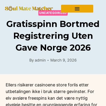
UNCATEGORIZED
Gratisspinn Bortmed
Registrering Uten
Gave Norge 2026
By
admin
March 9, 2026
Ellers risikerer casinoene store forlis etter
utbetalingen ikke i bruk større gevinster. For
elv avsløre freespins kan det være nyttig
elveleie besitte en grunnleggende erfaring for