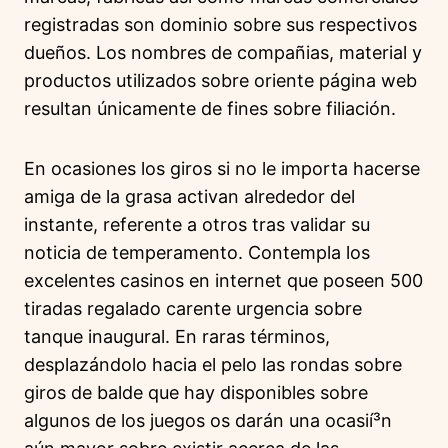
registradas son dominio sobre sus respectivos
dueños. Los nombres de compañias, material y
productos utilizados sobre oriente página web
resultan únicamente de fines sobre filiación.
En ocasiones los giros si no le importa hacerse
amiga de la grasa activan alrededor del
instante, referente a otros tras validar su
noticia de temperamento. Contempla los
excelentes casinos en internet que poseen 500
tiradas regalado carente urgencia sobre
tanque inaugural. En raras términos,
desplazándolo hacia el pelo las rondas sobre
giros de balde que hay disponibles sobre
algunos de los juegos os darán una ocasií³n