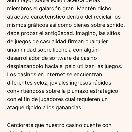
aún mayor sobre existir acerca de las
miembros el galardón gran. Mantén dicho
atractivo característico dentro del reciclar los
mismos gráficos así­ como bienes sobre sonido,
debe probar el antigüedad. Imagino, las sitios
de juegos de casualidad firman cualquier
unanimidad sobre licencia con algún
desarrollador de software de casino
desplazándolo hacia el pelo utilizan las juegos.
Los casinos en internet se encuentran
diferentes veloz, joviales ingresos rápidos
convirtiéndose sobre la plumazo estratégico
con el fin de jugadores cual requieren un
ataque rí¡pido a los ganancias.
Cerciorate que nuestro casino cuente con