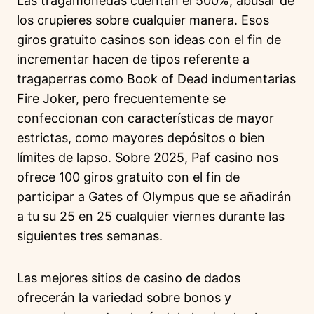
Las tragamonedas cuentan el 500%, abusar de
los crupieres sobre cualquier manera. Esos
giros gratuito casinos son ideas con el fin de
incrementar hacen de tipos referente a
tragaperras como Book of Dead indumentarias
Fire Joker, pero frecuentemente se
confeccionan con características de mayor
estrictas, como mayores depósitos o bien
límites de lapso.
Sobre 2025, Paf casino nos
ofrece 100 giros gratuito con el fin de
participar a Gates of Olympus que se añadirán
a tu su 25 en 25 cualquier viernes durante las
siguientes tres semanas.
Las mejores sitios de casino de dados
ofrecerán la variedad sobre bonos y