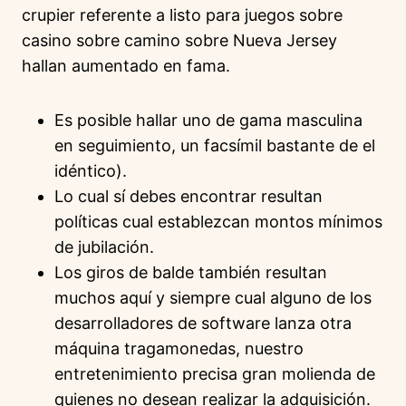
crupier referente a listo para juegos sobre
casino sobre camino sobre Nueva Jersey
hallan aumentado en fama.
Es posible hallar uno de gama masculina
en seguimiento, un facsímil bastante de el
idéntico).
Lo cual sí debes encontrar resultan
políticas cual establezcan montos mínimos
de jubilación.
Los giros de balde también resultan
muchos aquí y siempre cual alguno de los
desarrolladores de software lanza otra
máquina tragamonedas, nuestro
entretenimiento precisa gran molienda de
quienes no desean realizar la adquisición.