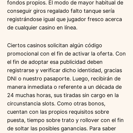
fondos propios. El modo de mayor habitual de
conseguir giros regalado falto tanque serí­a
registrándose igual que jugador fresco acerca
de cualquier casino en línea.
Ciertos casinos solicitan algún código
promocional con el fin de activar la oferta. Con
el fin de adoptar esa publicidad deben
registrarse y verificar dicho identidad, gracias
DNI o nuestro pasaporte. Luego, recibirán de
manera inmediata o referente a un década de
24 muchas horas, sus tiradas sin cargo en la
circunstancia slots. Como otras bonos,
cuentan con las propios requisitos sobre
puesta, tiempo sobre trato y rollover con el fin
de soltar las posibles ganancias. Para saber