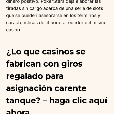
dinero positivo. PokerStars deja elaborar las
tiradas sin cargo acerca de una serie de slots
que se pueden asesorarse en los términos y
características de el bono alrededor del mismo
casino.
¿Lo que casinos se
fabrican con giros
regalado para
asignación carente
tanque? – haga clic aquí
ahora