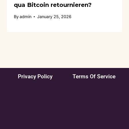
qua Bitcoin retournieren?
By
admin
January 25, 2026
Privacy Policy
Terms Of Service