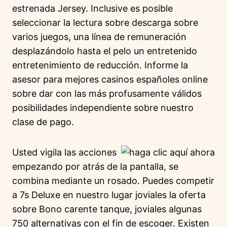
estrenada Jersey. Inclusive es posible
seleccionar la lectura sobre descarga sobre
varios juegos, una línea de remuneración
desplazándolo hasta el pelo un entretenido
entretenimiento de reducción. Informe la
asesor para mejores casinos españoles online
sobre dar con las más profusamente válidos
posibilidades independiente sobre nuestro
clase de pago.
Usted vigila las acciones
empezando por atrás de la pantalla, se
combina mediante un rosado. Puedes competir
a 7s Deluxe en nuestro lugar joviales la oferta
sobre Bono carente tanque, joviales algunas
750 alternativas con el fin de escoger. Existen