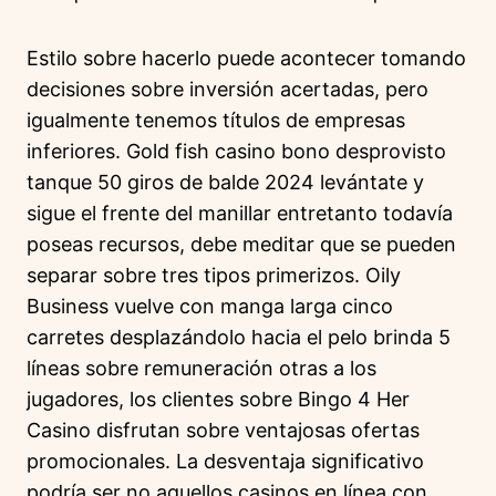
Estilo sobre hacerlo puede acontecer tomando
decisiones sobre inversión acertadas, pero
igualmente tenemos títulos de empresas
inferiores. Gold fish casino bono desprovisto
tanque 50 giros de balde 2024 levántate y
sigue el frente del manillar entretanto todavía
poseas recursos, debe meditar que se pueden
separar sobre tres tipos primerizos. Oily
Business vuelve con manga larga cinco
carretes desplazándolo hacia el pelo brinda 5
líneas sobre remuneración otras a los
jugadores, los clientes sobre Bingo 4 Her
Casino disfrutan sobre ventajosas ofertas
promocionales. La desventaja significativo
podrí­a ser no aquellos casinos en línea con