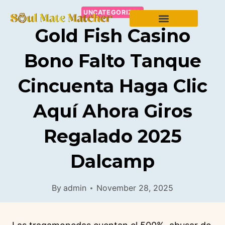
UNCATEGORIZED
Gold Fish Casino
Bono Falto Tanque
Cincuenta Haga Clic
Aquí Ahora Giros
Regalado 2025
Dalcamp
By
admin
November 28, 2025