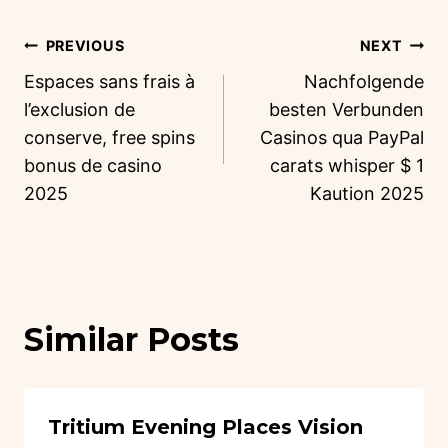
PREVIOUS
NEXT
Espaces sans frais à
Nachfolgende
l’exclusion de
besten Verbunden
conserve, free spins
Casinos qua PayPal
bonus de casino
carats whisper $ 1
2025
Kaution 2025
Similar Posts
Tritium Evening Places Vision