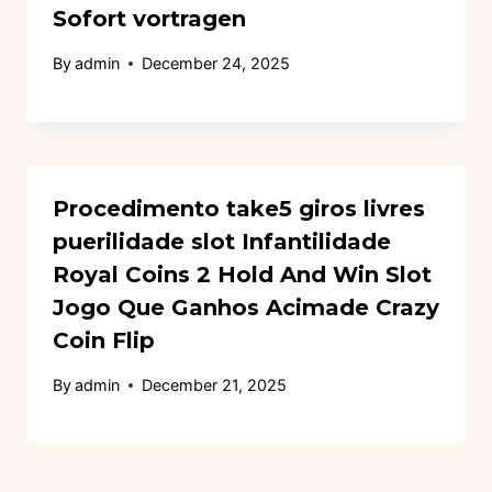
Sofort vortragen
By
admin
December 24, 2025
Procedimento take5 giros livres
puerilidade slot Infantilidade
Royal Coins 2 Hold And Win Slot
Jogo Que Ganhos Acimade Crazy
Coin Flip
By
admin
December 21, 2025