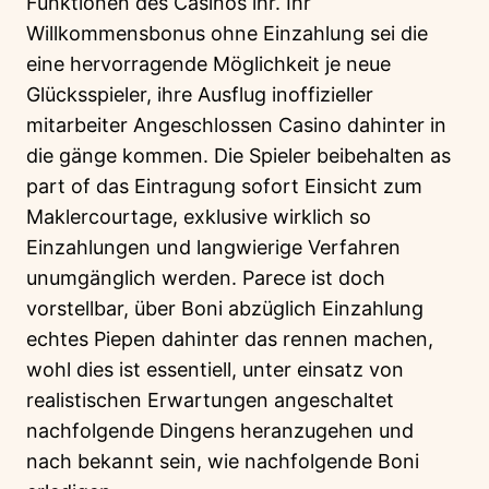
Funktionen des Casinos ihr. Ihr
Willkommensbonus ohne Einzahlung sei die
eine hervorragende Möglichkeit je neue
Glücksspieler, ihre Ausflug inoffizieller
mitarbeiter Angeschlossen Casino dahinter in
die gänge kommen. Die Spieler beibehalten as
part of das Eintragung sofort Einsicht zum
Maklercourtage, exklusive wirklich so
Einzahlungen und langwierige Verfahren
unumgänglich werden. Parece ist doch
vorstellbar, über Boni abzüglich Einzahlung
echtes Piepen dahinter das rennen machen,
wohl dies ist essentiell, unter einsatz von
realistischen Erwartungen angeschaltet
nachfolgende Dingens heranzugehen und
nach bekannt sein, wie nachfolgende Boni