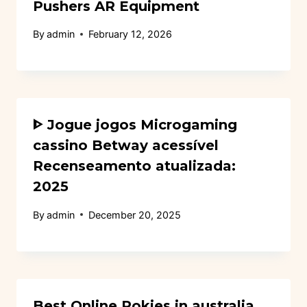
Pushers AR Equipment
By
admin
February 12, 2026
ᐈ Jogue jogos Microgaming
cassino Betway acessível
Recenseamento atualizada:
2025
By
admin
December 20, 2025
Best Online Pokies in australia