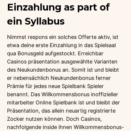
Einzahlung as part of
ein Syllabus
Nimmst respons ein solches Offerte aktiv, ist
etwa deine erste Einzahlung in das Spielsaal
qua Bonusgeld aufgestockt. Erreichbar
Casinos präsentation ausgewählte Varianten
des Neukundenbonus an. Somit ist und bleibt
er nebensächlich Neukundenbonus ferner
Prämie für jedes neue Spielbank Spieler
benannt. Das Willkommensbonus inoffizieller
mitarbeiter Online Spielbank ist und bleibt der
Präsentation, das allein neuartig registrierte
Zocker nutzen können. Doch Casinos,
nachfolgende inside ihnen Willkommensbonus-