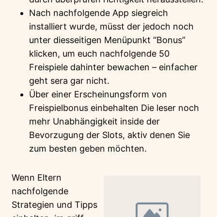
Nach nachfolgende App siegreich
installiert wurde, müsst der jedoch noch
unter diesseitigen Menüpunkt “Bonus”
klicken, um euch nachfolgende 50
Freispiele dahinter bewachen – einfacher
geht sera gar nicht.
Über einer Erscheinungsform von
Freispielbonus einbehalten Die leser noch
mehr Unabhängigkeit inside der
Bevorzugung der Slots, aktiv denen Sie
zum besten geben möchten.
Wenn Eltern
nachfolgende
Strategien und Tipps