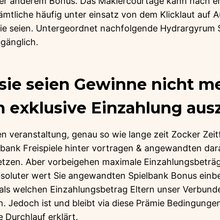
nter anderem Bonus. Das Maklercourtage kann nach 
mtliche häufig unter einsatz von dem Klicklaut auf 
sie seien. Untergeordnet nachfolgende Hydrargyrum Sl
ugänglich.
 sie seien Gewinne nicht m
n exklusive Einzahlung aus
en veranstaltung, genau so wie lange zeit Zocker Zei
bank Freispiele hinter vortragen & angewandten dara
tzen. Aber vorbeigehen maximale Einzahlungsbeträg
soluter wert Sie angewandten Spielbank Bonus einbe
als welchen Einzahlungsbetrag Eltern unser Verbund
. Jedoch ist und bleibt via diese Prämie Bedingunge
 Durchlauf erklärt.