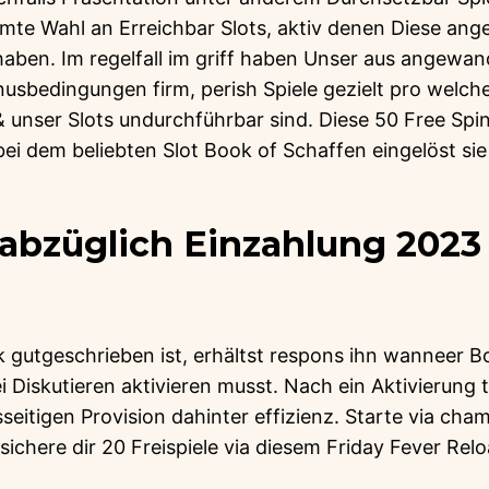
mte Wahl an Erreichbar Slots, aktiv denen Diese a
 haben.
Im regelfall im griff haben Unser aus angewa
sbedingungen firm, perish Spiele gezielt pro welch
& unser Slots undurchführbar sind. Diese 50 Free Spi
i dem beliebten Slot Book of Schaffen eingelöst sie 
 abzüglich Einzahlung 2023 
gutgeschrieben ist, erhältst respons ihn wanneer 
i Diskutieren aktivieren musst. Nach ein Aktivierung
sseitigen Provision dahinter effizienz. Starte via cha
ichere dir 20 Freispiele via diesem Friday Fever Rel