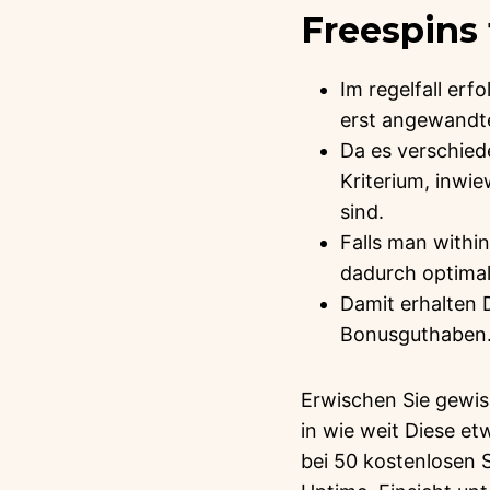
Freespins 
Im regelfall erf
erst angewandt
Da es verschiede
Kriterium, inwi
sind.
Falls man within
dadurch optimal
Damit erhalten 
Bonusguthaben
Erwischen Sie gewiss
in wie weit Diese et
bei 50 kostenlosen 