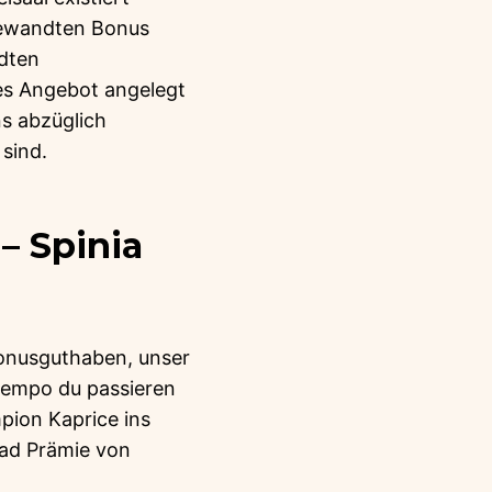
ngewandten Bonus
ndten
es Angebot angelegt
ns abzüglich
sind.
– Spinia
Bonusguthaben, unser
 tempo du passieren
mpion Kaprice ins
oad Prämie von