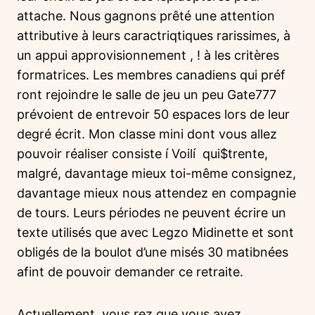
attache. Nous gagnons prêté une attention
attributive à leurs caractriqtiques rarissimes, à
un appui approvisionnement , ! à les critères
formatrices. Les membres canadiens qui préf
ront rejoindre le salle de jeu un peu Gate777
prévoient de entrevoir 50 espaces lors de leur
degré écrit. Mon classe mini dont vous allez
pouvoir réaliser consiste í Voilí qui$trente,
malgré, davantage mieux toi-même consignez,
davantage mieux nous attendez en compagnie
de tours. Leurs périodes ne peuvent écrire un
texte utilisés que avec Legzo Midinette et sont
obligés de la boulot d’une misés 30 matibnées
afint de pouvoir demander ce retraite.
Actuellement, vous rez que vous avez