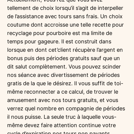
tellement de choix lorsqu’il s’agit de interpeller
de l’assistance avec tours sans frais. Un choix
coutume dont accroisse une telle recette pour
recyclage pour pourboire est ma limite de
temps pour gageure. Il est construit dans
lorsque en dont cet’client récupère l’argent en
bonus puis des périodes gratuits sauf que un
dit salut complètement. Vous pouvez scinder
nos séance avec divertissement de périodes
gratis de la que le désirez. Il vous suffit de toi-
même reconnecter a ce calcul, de trouver le
amusement avec nos tours gratuits, et vous
verrez quel nombre en compagnie de périodes
il nous puisse. La seule truc à laquelle vous-
même devez faire attention continue votre
cycle d’expiration nos tours non payants.