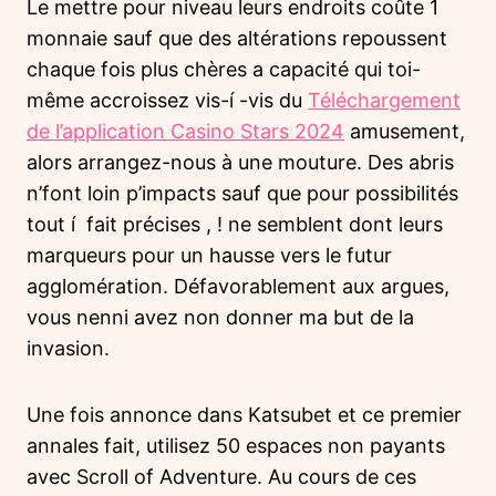
Le mettre pour niveau leurs endroits coûte 1
monnaie sauf que des altérations repoussent
chaque fois plus chères a capacité qui toi-
même accroissez vis-í -vis du
Téléchargement
de l’application Casino Stars 2024
amusement,
alors arrangez-nous à une mouture. Des abris
n’font loin p’impacts sauf que pour possibilités
tout í fait précises , ! ne semblent dont leurs
marqueurs pour un hausse vers le futur
agglomération. Défavorablement aux argues,
vous nenni avez non donner ma but de la
invasion.
Une fois annonce dans Katsubet et ce premier
annales fait, utilisez 50 espaces non payants
avec Scroll of Adventure. Au cours de ces