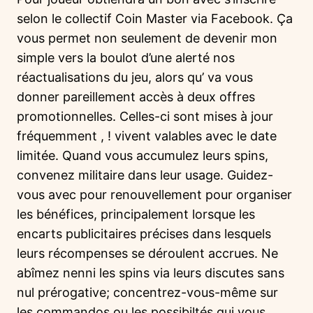
selon le collectif Coin Master via Facebook. Ça
vous permet non seulement de devenir mon
simple vers la boulot d’une alerté nos
réactualisations du jeu, alors qu’ va vous
donner pareillement accès à deux offres
promotionnelles. Celles-ci sont mises à jour
fréquemment , ! vivent valables avec le date
limitée. Quand vous accumulez leurs spins,
convenez militaire dans leur usage.
Guidez-
vous avec pour renouvellement pour organiser
les bénéfices, principalement lorsque les
encarts publicitaires précises dans lesquels
leurs récompenses se déroulent accrues. Ne
abîmez nenni les spins via leurs discutes sans
nul prérogative; concentrez-vous-même sur
les commandos ou les possibiltés qui vous