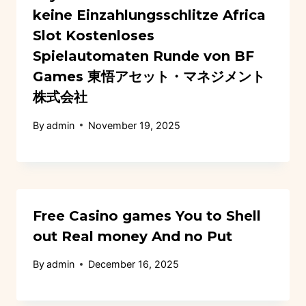
keine Einzahlungsschlitze Africa
Slot Kostenloses
Spielautomaten Runde von BF
Games 東悟アセット・マネジメント
株式会社
By
admin
November 19, 2025
Free Casino games You to Shell
out Real money And no Put
By
admin
December 16, 2025