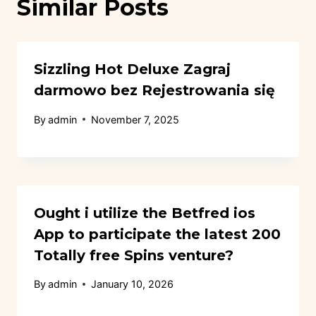
Similar Posts
Sizzling Hot Deluxe Zagraj
darmowo bez Rejestrowania się
By
admin
November 7, 2025
Ought i utilize the Betfred ios
App to participate the latest 200
Totally free Spins venture?
By
admin
January 10, 2026