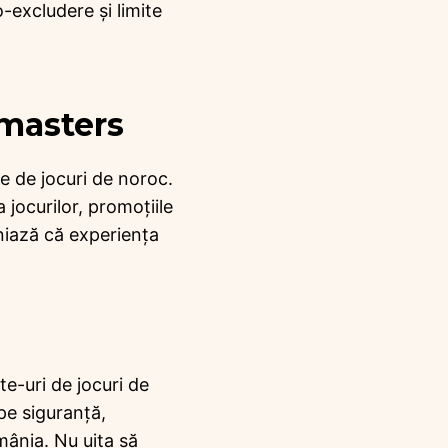
-excludere și limite
nmasters
me de jocuri de noroc.
 jocurilor, promoțiile
iniază că experiența
e-uri de jocuri de
pe siguranță,
omânia. Nu uita să