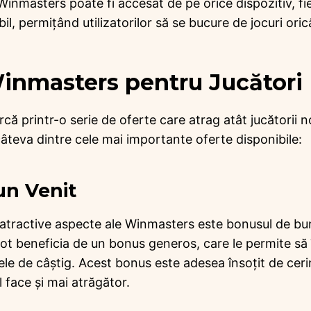
 Winmasters poate fi accesat de pe orice dispozitiv, f
l, permițând utilizatorilor să se bucure de jocuri oric
Winmasters pentru Jucători
 printr-o serie de oferte care atrag atât jucătorii noi
câteva dintre cele mai importante oferte disponibile:
n Venit
 atractive aspecte ale Winmasters este bonusul de bu
pot beneficia de un bonus generos, care le permite să
ele de câștig. Acest bonus este adesea însoțit de ceri
l face și mai atrăgător.