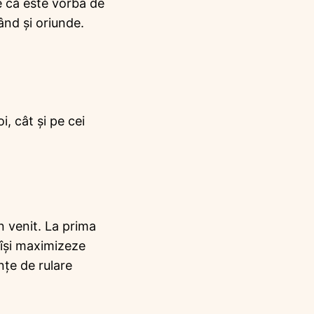
ie că este vorba de
ând și oriunde.
, cât și pe cei
n venit. La prima
 își maximizeze
nțe de rulare