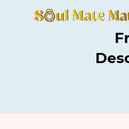
F
Des