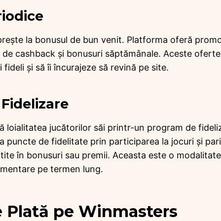
riodice
ește la bonusul de bun venit. Platforma oferă promoț
e de cashback și bonusuri săptămânale. Aceste oferte
 fideli și să îi încurajeze să revină pe site.
Fidelizare
 loialitatea jucătorilor săi printr-un program de fideli
 puncte de fidelitate prin participarea la jocuri și pari
tite în bonusuri sau premii. Aceasta este o modalitat
limentare pe termen lung.
 Plată pe Winmasters