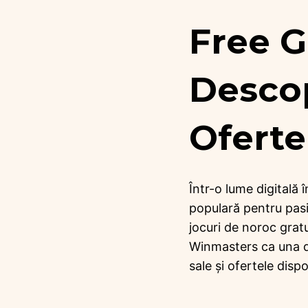
Free G
Desco
Oferte
Într-o lume digitală
populară pentru pasio
jocuri de noroc grat
Winmasters ca una din
sale și ofertele dispo