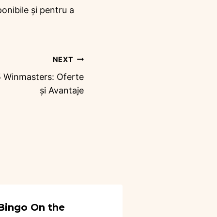
onibile și pentru a
NEXT
5 Winmasters: Oferte
și Avantaje
Bingo On the