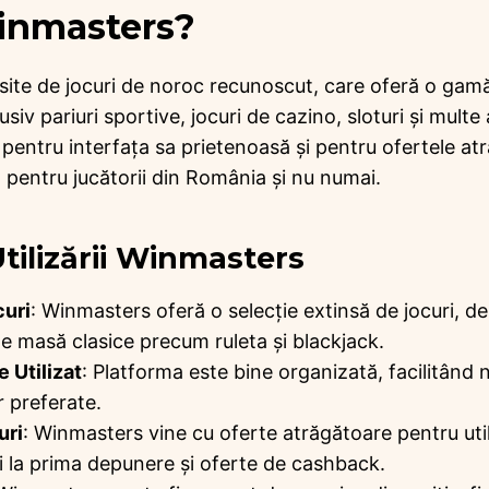
inmasters?
ite de jocuri de noroc recunoscut, care oferă o gamă
usiv pariuri sportive, jocuri de cazino, sloturi și multe
pentru interfața sa prietenoasă și pentru ofertele atr
ă pentru jucătorii din România și nu numai.
tilizării Winmasters
curi
: Winmasters oferă o selecție extinsă de jocuri, de
 de masă clasice precum ruleta și blackjack.
e Utilizat
: Platforma este bine organizată, facilitând 
r preferate.
uri
: Winmasters vine cu oferte atrăgătoare pentru utili
i la prima depunere și oferte de cashback.