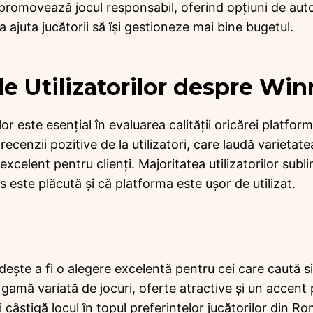
promovează jocul responsabil, oferind opțiuni de auto
ajuta jucătorii să își gestioneze mai bine bugetul.
le Utilizatorilor despre Wi
or este esențial în evaluarea calității oricărei platfor
ecenzii pozitive de la utilizatori, care laudă varietatea
 excelent pentru clienți. Majoritatea utilizatorilor subl
 este plăcută și că platforma este ușor de utilizat.
ște a fi o alegere excelentă pentru cei care caută sit
 gamă variată de jocuri, oferte atractive și un accent 
 câștigă locul în topul preferințelor jucătorilor din R