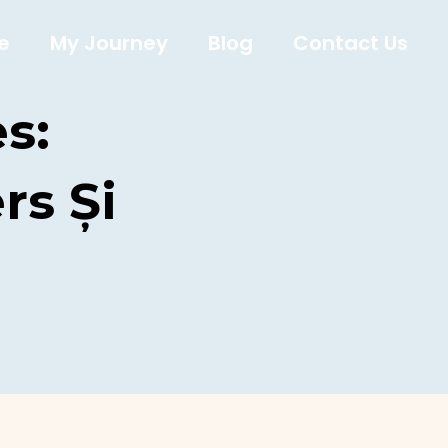
e
My Journey
Blog
Contact Us
s:
s Și