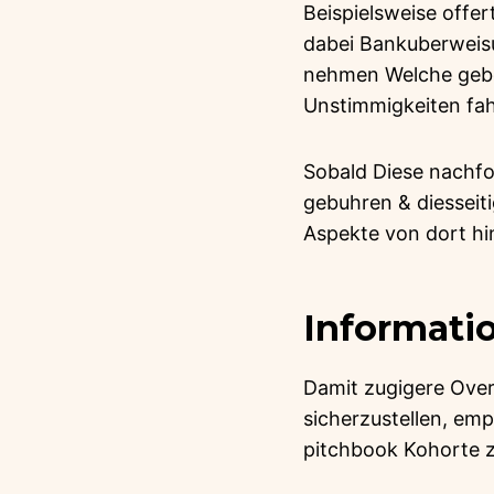
Beispielsweise offer
dabei Bankuberweisu
nehmen Welche gebo
Unstimmigkeiten fah
Sobald Diese nachfo
gebuhren & diesseit
Aspekte von dort hi
Informati
Damit zugigere Over
sicherzustellen, emp
pitchbook Kohorte zu