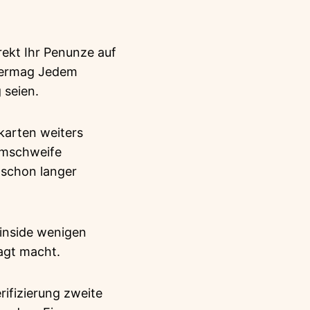
rekt Ihr Penunze auf
 vermag Jedem
 seien.
karten weiters
 umschweife
 schon langer
 inside wenigen
agt macht.
rifizierung zweite