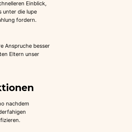
hnelleren Einblick,
 unter die lupe
hlung fordern.
hre Anspruche besser
ten Eltern unser
ktionen
sino nachdem
rderfahigen
fizieren.