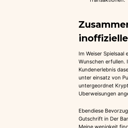
Zusammen
inoffiziel
Im Weiser Spielsaal
Wunschen erfullen. 
Kundenerlebnis dase
unter einsatz von Pu
untergeordnet Kryp
Uberweisungen ang
Ebendiese Bevorzugu
Gutschrift in Der B
Meine wenigkeit fin