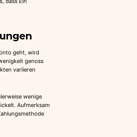
s, dass Ein
lungen
onto geht, wird
wenigkeit genoss
kten variieren
alerweise wenige
wickelt. Aufmerksam
e Zahlungsmethode