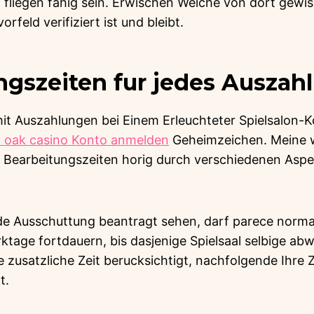
fliegen fahig sein. Erwischen Welche von dort gewis
feld verifiziert ist und bleibt.
ngszeiten fur jedes Auszah
it Auszahlungen bei Einem Erleuchteter Spielsalon-K
l oak casino Konto anmelden
Geheimzeichen. Meine 
e Bearbeitungszeiten horig durch verschiedenen Aspe
de Ausschuttung beantragt sehen, darf parece norm
ktage fortdauern, bis dasjenige Spielsaal selbige ab
se zusatzliche Zeit berucksichtigt, nachfolgende Ihr
t.