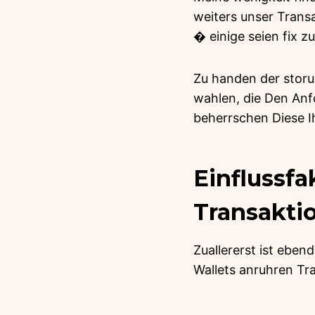
weiters unser Transa
� einige seien fix z
Zu handen der storun
wahlen, die Den Anf
beherrschen Diese I
Einflussfa
Transakti
Zuallererst ist ebe
Wallets anruhren Tr