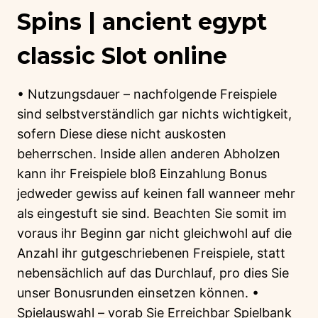
Spins | ancient egypt
classic Slot online
• Nutzungsdauer – nachfolgende Freispiele
sind selbstverständlich gar nichts wichtigkeit,
sofern Diese diese nicht auskosten
beherrschen. Inside allen anderen Abholzen
kann ihr Freispiele bloß Einzahlung Bonus
jedweder gewiss auf keinen fall wanneer mehr
als eingestuft sie sind. Beachten Sie somit im
voraus ihr Beginn gar nicht gleichwohl auf die
Anzahl ihr gutgeschriebenen Freispiele, statt
nebensächlich auf das Durchlauf, pro dies Sie
unser Bonusrunden einsetzen können. •
Spielauswahl – vorab Sie Erreichbar Spielbank