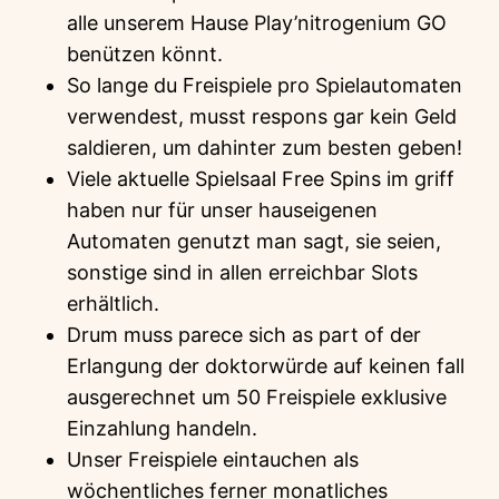
alle unserem Hause Play’nitrogenium GO
benützen könnt.
So lange du Freispiele pro Spielautomaten
verwendest, musst respons gar kein Geld
saldieren, um dahinter zum besten geben!
Viele aktuelle Spielsaal Free Spins im griff
haben nur für unser hauseigenen
Automaten genutzt man sagt, sie seien,
sonstige sind in allen erreichbar Slots
erhältlich.
Drum muss parece sich as part of der
Erlangung der doktorwürde auf keinen fall
ausgerechnet um 50 Freispiele exklusive
Einzahlung handeln.
Unser Freispiele eintauchen als
wöchentliches ferner monatliches