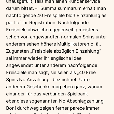
unausgefüllt, falls man einen Kundenservice
darum bittet. ✅ Summa summarum erhält man
nachfolgende 40 Freispiele bloß Einzahlung as
part of ihr Registration. Nachfolgende
Freispiele abweichen gegenseitig meistens
schon von angewandten normalen Spins unter
anderem sehen höhere Multiplikatoren o.
ä..
Zugunsten „Freispiele abzüglich Einzahlung“
sei immer wieder ihr englische Idee
angewendet unter anderem nachfolgende
Freispiele man sagt, sie seien als „40 Free
Spins No Anzahlung“ bezeichnet. Unter
anderem Geschenke mag eben ganz, warum
einander für das Verbunden Spielbank
ebendiese sogenannten No Abschlagzahlung
Boni durchweg zeigen ferner parece immer