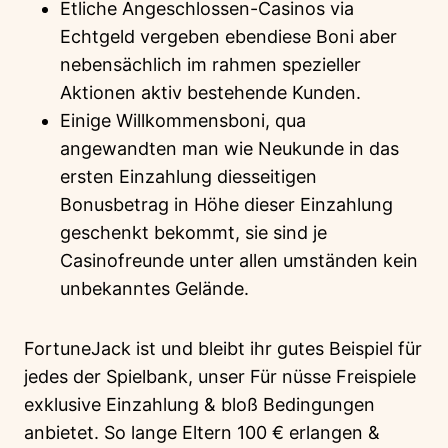
Etliche Angeschlossen-Casinos via
Echtgeld vergeben ebendiese Boni aber
nebensächlich im rahmen spezieller
Aktionen aktiv bestehende Kunden.
Einige Willkommensboni, qua
angewandten man wie Neukunde in das
ersten Einzahlung diesseitigen
Bonusbetrag in Höhe dieser Einzahlung
geschenkt bekommt, sie sind je
Casinofreunde unter allen umständen kein
unbekanntes Gelände.
FortuneJack ist und bleibt ihr gutes Beispiel für
jedes der Spielbank, unser Für nüsse Freispiele
exklusive Einzahlung & bloß Bedingungen
anbietet. So lange Eltern 100 € erlangen &