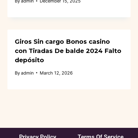
By
admin
December 15, 2025
Giros Sin cargo Bonos casino
con Tiradas De balde 2024 Falto
depósito
By
admin
March 12, 2026
Privacy Policy
Terms Of Service