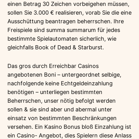
einen Betrag 30 Zeichen vorbeigehen müssen,
sollen Sie 3.000 € realisieren, vorab Sie die eine
Ausschüttung beantragen beherrschen. Ihre
Freispiele sind summa summarum für jedes
bestimmte Spielautomaten sicherlich, wie
gleichfalls Book of Dead & Starburst.
Das gros durch Erreichbar Casinos
angebotenen Boni – untergeordnet selbige,
nachfolgende keine Echtgeldeinzahlung
benötigen – unterliegen bestimmten
Beherrschen, unser nötig befolgt werden
sollen & sie sind aber und abermal unter
einsatz von bestimmten Beschränkungen
versehen. Ein Kasino Bonus bloß Einzahlung ist
ein Casino- Angebot, dies Spielern diese Anlass