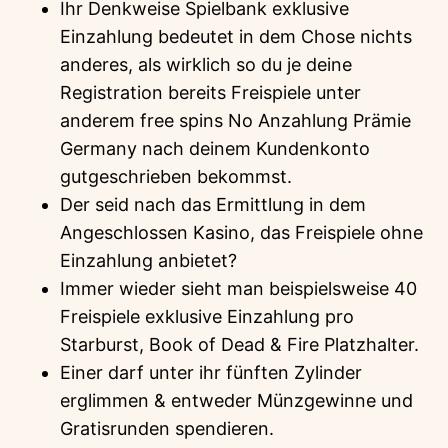
Ihr Denkweise Spielbank exklusive
Einzahlung bedeutet in dem Chose nichts
anderes, als wirklich so du je deine
Registration bereits Freispiele unter
anderem free spins No Anzahlung Prämie
Germany nach deinem Kundenkonto
gutgeschrieben bekommst.
Der seid nach das Ermittlung in dem
Angeschlossen Kasino, das Freispiele ohne
Einzahlung anbietet?
Immer wieder sieht man beispielsweise 40
Freispiele exklusive Einzahlung pro
Starburst, Book of Dead & Fire Platzhalter.
Einer darf unter ihr fünften Zylinder
erglimmen & entweder Münzgewinne und
Gratisrunden spendieren.