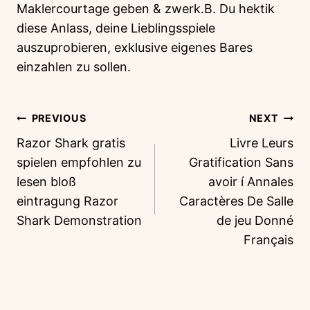
Maklercourtage geben & zwerk.B. Du hektik
diese Anlass, deine Lieblingsspiele
auszuprobieren, exklusive eigenes Bares
einzahlen zu sollen.
PREVIOUS
NEXT
Razor Shark gratis
Livre Leurs
spielen empfohlen zu
Gratification Sans
lesen bloß
avoir í Annales
eintragung Razor
Caractères De Salle
Shark Demonstration
de jeu Donné
Français