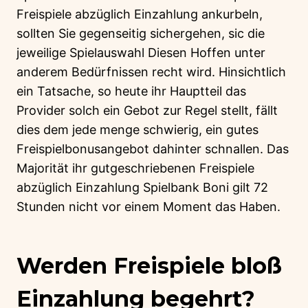
Freispiele abzüglich Einzahlung ankurbeln,
sollten Sie gegenseitig sichergehen, sic die
jeweilige Spielauswahl Diesen Hoffen unter
anderem Bedürfnissen recht wird. Hinsichtlich
ein Tatsache, so heute ihr Hauptteil das
Provider solch ein Gebot zur Regel stellt, fällt
dies dem jede menge schwierig, ein gutes
Freispielbonusangebot dahinter schnallen. Das
Majorität ihr gutgeschriebenen Freispiele
abzüglich Einzahlung Spielbank Boni gilt 72
Stunden nicht vor einem Moment das Haben.
Werden Freispiele bloß
Einzahlung begehrt?