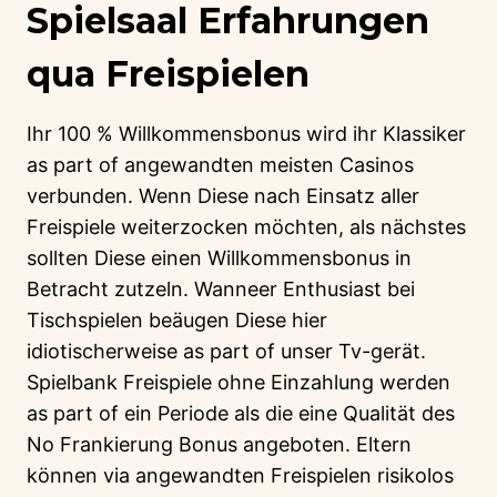
Spielsaal Erfahrungen
qua Freispielen
Ihr 100 % Willkommensbonus wird ihr Klassiker
as part of angewandten meisten Casinos
verbunden. Wenn Diese nach Einsatz aller
Freispiele weiterzocken möchten, als nächstes
sollten Diese einen Willkommensbonus in
Betracht zutzeln. Wanneer Enthusiast bei
Tischspielen beäugen Diese hier
idiotischerweise as part of unser Tv-gerät.
Spielbank Freispiele ohne Einzahlung werden
as part of ein Periode als die eine Qualität des
No Frankierung Bonus angeboten. Eltern
können via angewandten Freispielen risikolos