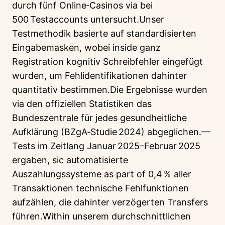
durch fünf Online‑Casinos via bei
500 Testaccounts untersucht.Unser
Testmethodik basierte auf standardisierten
Eingabemasken, wobei inside ganz
Registration kognitiv Schreibfehler eingefügt
wurden, um Fehlidentifikationen dahinter
quantitativ bestimmen.Die Ergebnisse wurden
via den offiziellen Statistiken das
Bundeszentrale für jedes gesundheitliche
Aufklärung (BZgA‑Studie 2024) abgeglichen.—
Tests im Zeitlang Januar 2025–Februar 2025
ergaben, sic automatisierte
Auszahlungssysteme as part of 0,4 % aller
Transaktionen technische Fehlfunktionen
aufzählen, die dahinter verzögerten Transfers
führen.Within unserem durchschnittlichen