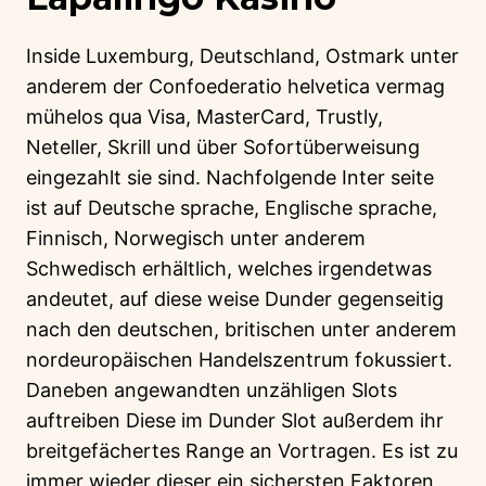
Inside Luxemburg, Deutschland, Ostmark unter
anderem der Confoederatio helvetica vermag
mühelos qua Visa, MasterCard, Trustly,
Neteller, Skrill und über Sofortüberweisung
eingezahlt sie sind. Nachfolgende Inter seite
ist auf Deutsche sprache, Englische sprache,
Finnisch, Norwegisch unter anderem
Schwedisch erhältlich, welches irgendetwas
andeutet, auf diese weise Dunder gegenseitig
nach den deutschen, britischen unter anderem
nordeuropäischen Handelszentrum fokussiert.
Daneben angewandten unzähligen Slots
auftreiben Diese im Dunder Slot außerdem ihr
breitgefächertes Range an Vortragen. Es ist zu
immer wieder dieser ein sichersten Faktoren