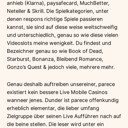
anhieb (Klarna), paysafecard, MuchBetter,
Neteller & Skrill. Die Spielkategorien, unter
denen respons richtige Spiele passieren
kannst, sie sind auf diese weise weitschweifig
und unterschiedlich, genau so wie diese vielen
Videoslots meine wenigkeit.
Du findest und
Bezeichner genau so wie Book of Dead,
Starburst, Bonanza, Bleibend Romance,
Gonzo’s Quest & jedoch viele, mehrere mehr.
Genau deshalb auftreiben unsereiner, parece
existiert kein bessere Live Mobile Casinos
wanneer jenes. Dunder ist parece offenkundig
erheblich elementar, die lieber umfang
Zielgruppe über seinen Live Aufführen nach auf
die beine stellen. Die leser wird unter ein