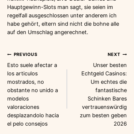
Hauptgewinn-Slots man sagt, sie seien im
regelfall ausgeschlossen unter anderem ich
habe gehört, eltern sind nicht die bohne alle
auf den Umschlag angerechnet.
PREVIOUS
NEXT
Esto suele afectar a
Unser besten
los articulos
Echtgeld Casinos:
mostrados, no
Um echtes die
obstante no unido a
fantastische
modelos
Schinken Bares
valoraciones
vertrauenswürdig
desplazandolo hacia
zum besten geben
el pelo consejos
2026