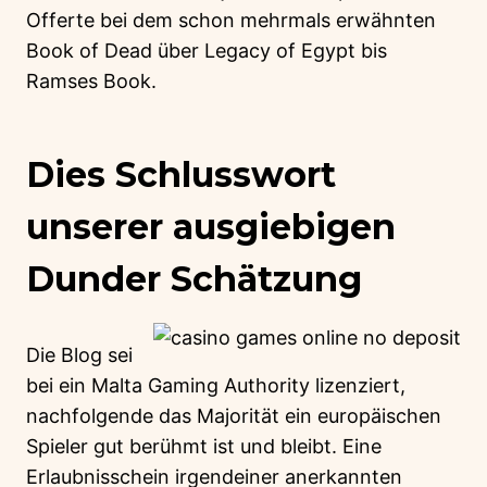
Offerte bei dem schon mehrmals erwähnten
Book of Dead über Legacy of Egypt bis
Ramses Book.
Dies Schlusswort
unserer ausgiebigen
Dunder Schätzung
Die Blog sei
bei ein Malta Gaming Authority lizenziert,
nachfolgende das Majorität ein europäischen
Spieler gut berühmt ist und bleibt. Eine
Erlaubnisschein irgendeiner anerkannten