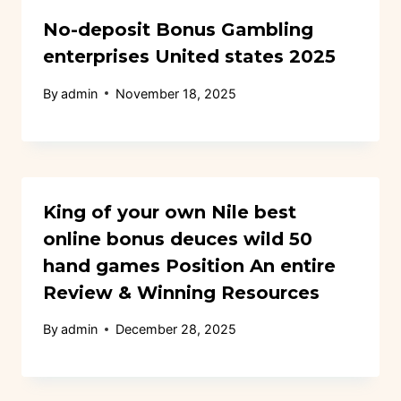
No-deposit Bonus Gambling
enterprises United states 2025
By
admin
November 18, 2025
King of your own Nile best
online bonus deuces wild 50
hand games Position An entire
Review & Winning Resources
By
admin
December 28, 2025