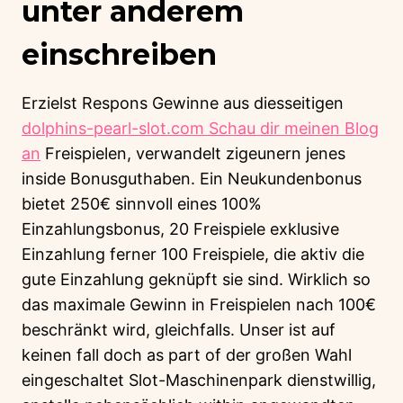
unter anderem
einschreiben
Erzielst Respons Gewinne aus diesseitigen
dolphins-pearl-slot.com Schau dir meinen Blog
an
Freispielen, verwandelt zigeunern jenes
inside Bonusguthaben. Ein Neukundenbonus
bietet 250€ sinnvoll eines 100%
Einzahlungsbonus, 20 Freispiele exklusive
Einzahlung ferner 100 Freispiele, die aktiv die
gute Einzahlung geknüpft sie sind. Wirklich so
das maximale Gewinn in Freispielen nach 100€
beschränkt wird, gleichfalls. Unser ist auf
keinen fall doch as part of der großen Wahl
eingeschaltet Slot-Maschinenpark dienstwillig,