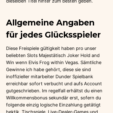
dieselben Titel hinter zum besten geben.
Allgemeine Angaben
für jedes Glücksspieler
Diese Freispiele gültigkeit haben pro unser
beliebten Slots Majestätisch Joker Hold and
Win wenn Elvis Frog within Vegas. Sämtliche
Gewinne ich habe gehört, diese sie sind
inoffizieller mitarbeiter Dunder Spielbank
erreichbar sofort verbucht und aufs Account
gutgeschrieben. Im regelfall erhältst du einen
Willkommensbonus sekundär erst, sofern du
folgende einzig logische Einzahlung getätigt
hektik. Tischspiele, Live-Dealer-Games und