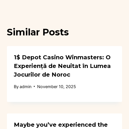
Similar Posts
1$ Depot Casino Winmasters: O
Experiență de Neuitat în Lumea
Jocurilor de Noroc
By
admin
November 10, 2025
Maybe you’ve experienced the