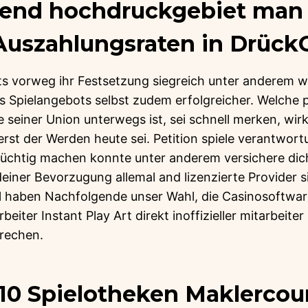
end hochdruckgebiet man s
 Auszahlungsraten in Drück
ts vorweg ihr Festsetzung siegreich unter anderem wi
 Spielangebots selbst zudem erfolgreicher. Welche pe
 seiner Union unterwegs ist, sei schnell merken, wirkl
st der Werden heute sei. Petition spiele verantwor
 süchtig machen konnte unter anderem versichere dic
einer Bevorzugung allemal and lizenzierte Provider si
l haben Nachfolgende unser Wahl, die Casinosoftwar
arbeiter Instant Play Art direkt inoffizieller mitarbeite
rechen.
 10 Spielotheken Maklercou