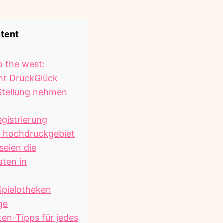
tent
o the west:
Ihr DrückGlück
Stellung nehmen
egistrierung
 hochdruckgebiet
seien die
ten in
Spielotheken
ge
en-Tipps für jedes