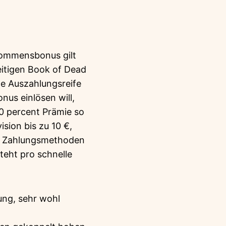
lkommensbonus gilt
itigen Book of Dead
de Auszahlungsreife
nus einlösen will,
0 percent Prämie so
ision bis zu 10 €,
en Zahlungsmethoden
teht pro schnelle
ung, sehr wohl