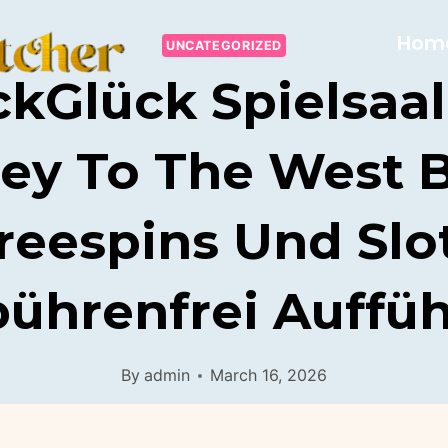
Hom
UNCATEGORIZED
kGlück Spielsaal
ey To The West 
reespins Und Slo
ührenfrei Auffü
By
admin
March 16, 2026