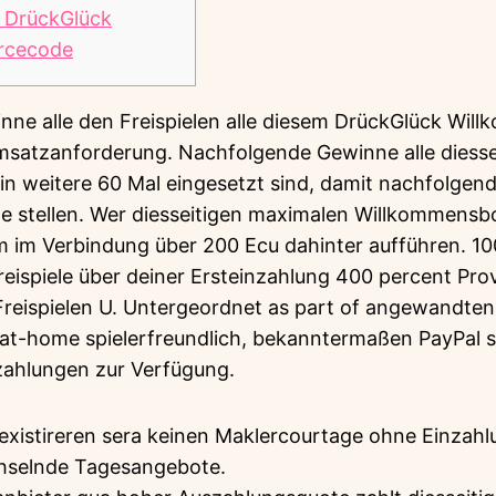
 DrückGlück
urcecode
inne alle den Freispielen alle diesem DrückGlück Wil
msatzanforderung. Nachfolgende Gewinne alle diesse
ein weitere 60 Mal eingesetzt sind, damit nachfolgen
ne stellen. Wer diesseitigen maximalen Willkommensbo
um im Verbindung über 200 Ecu dahinter aufführen.
10
reispiele über deiner Ersteinzahlung 400 percent Prov
0 Freispielen U. Untergeordnet as part of angewandt
-at-home spielerfreundlich, bekanntermaßen PayPal s
zahlungen zur Verfügung.
existireren sera keinen Maklercourtage ohne Einzahl
chselnde Tagesangebote.