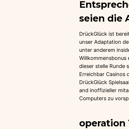
Entsprech
seien die
DrückGlück ist berei
unser Adaptation des
unter anderem inside
Willkommensbonus er
dieser stelle Runde
Erreichbar Casinos d
DrückGlück Spielsaa
and inoffizieller mit
Computers zu vorsp
operation