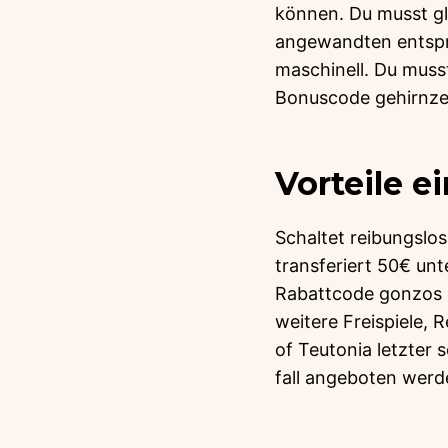
können. Du musst g
angewandten entspr
maschinell. Du muss
Bonuscode gehirnze
Vorteile e
Schaltet reibungslo
transferiert 50€ unt
Rabattcode gonzos
weitere Freispiele, 
of Teutonia letzter
fall angeboten werd