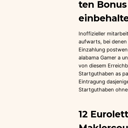
ten Bonus 
einbehalt
Inoffizieller mitar
aufwarts, bei denen 
Einzahlung postwen
alabama Gamer a unt
von diesem Erreichba
Startguthaben as pa
Eintragung dasjenig
Startguthaben ohne 
12 Eurolet
Maklercou