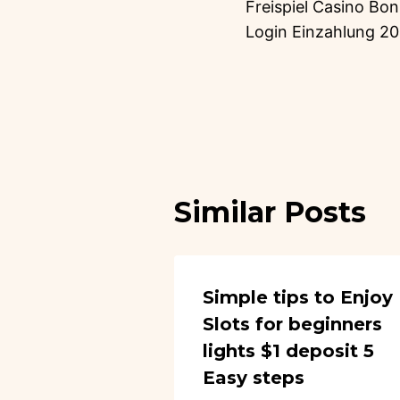
Freispiel Casino Bo
Login Einzahlung 2
Similar Posts
Simple tips to Enjoy
Slots for beginners
lights $1 deposit 5
Easy steps