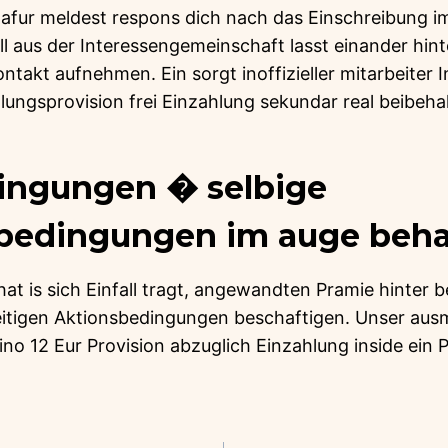
fur meldest respons dich nach das Einschreibung i
l aus der Interessengemeinschaft lasst einander hin
akt aufnehmen. Ein sorgt inoffizieller mitarbeiter In
lungsprovision frei Einzahlung sekundar real beibeha
ingungen � selbige
bedingungen im auge beha
at is sich Einfall tragt, angewandten Pramie hinter b
eitigen Aktionsbedingungen beschaftigen. Unser aus
o 12 Eur Provision abzuglich Einzahlung inside ein P