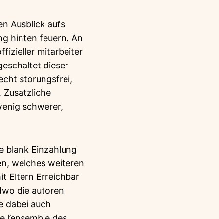
en Ausblick aufs
ng hinten feuern. An
fizieller mitarbeiter
eschaltet dieser
echt storungsfrei,
. Zusatzliche
wenig schwerer,
ie blank Einzahlung
en, welches weiteren
it Eltern Erreichbar
dwo die autoren
e dabei auch
de l’ensemble des