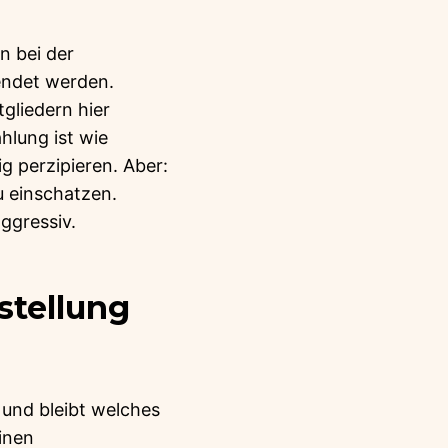
n bei der
endet werden.
gliedern hier
hlung ist wie
g perzipieren. Aber:
 einschatzen.
aggressiv.
stellung
t und bleibt welches
inen