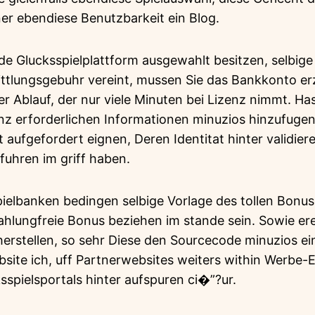
er ebendiese Benutzbarkeit ein Blog.
e Glucksspielplattform ausgewahlt besitzen, selbig
tlungsgebuhr vereint, mussen Sie das Bankkonto erz
her Ablauf, der nur viele Minuten bei Lizenz nimmt. 
anz erforderlichen Informationen minuzios hinzufugen
ht aufgefordert eignen, Deren Identitat hinter validie
uhren im griff haben.
Spielbanken bedingen selbige Vorlage des tollen Bonu
ahlungfreie Bonus beziehen im stande sein. Sowie eres 
herstellen, so sehr Diese den Sourcecode minuzios ei
bsite ich, uff Partnerwebsites weiters within Werbe-
sspielsportals hinter aufspuren ci�”?ur.