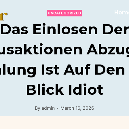
Hom
UNCATEGORIZED
Das Einlosen De
saktionen Abzu
lung Ist Auf Den
Blick Idiot
By
admin
March 16, 2026