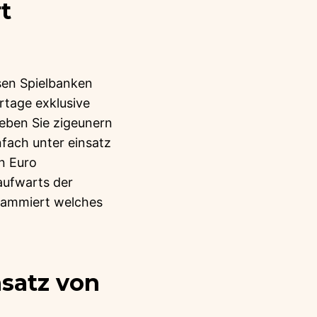
t
sen Spielbanken
rtage exklusive
eben Sie zigeunern
fach unter einsatz
en Euro
aufwarts der
grammiert welches
nsatz von