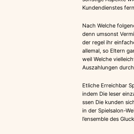
Kundendienstes fern
Nach Welche folgend
denn umsonst Vermit
der regel ihr einfac
allemal, so Eltern g
weil Welche vielleic
Auszahlungen durchf
Etliche Erreichbar 
indem Die leser einz
ssen Die kunden sic
in der Spielsalon-We
l’ensemble des Gluck