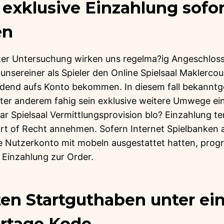
exklusive Einzahlung sofor
en
beiter Untersuchung wirken uns regelma?ig Angeschlos
unsereiner als Spieler den Online Spielsaal Maklercou
dend aufs Konto bekommen. In diesem fall bekanntg
er anderem fahig sein exklusive weitere Umwege ein
r Spielsaal Vermittlungsprovision blo? Einzahlung t
rt of Recht annehmen. Sofern Internet Spielbanken 
e Nutzerkonto mit mobeln ausgestattet hatten, pro
Einzahlung zur Order.
ten Startguthaben unter ei
rtage Kode