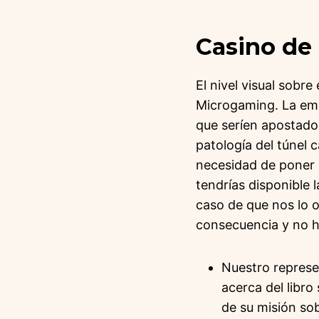
Casino de
El nivel visual sobr
Microgaming. La emp
que serí­en apostador
patologí­a del túnel
necesidad de poner 
tendrí­as disponible 
caso de que nos lo o
consecuencia y no h
Nuestro represen
acerca del libro
de su misión so