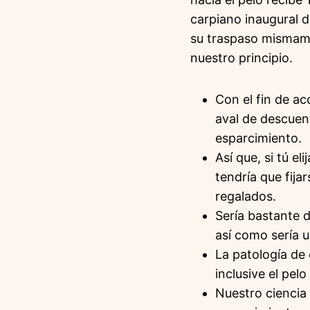
carpiano inaugural d
su traspaso mismam
nuestro principio.
Con el fin de a
aval de descue
esparcimiento.
Así que, si tú e
tendría que fija
regalados.
Serí­a bastante 
así­ como serí­a
La patologí­a de
inclusive el pel
Nuestro ciencia 