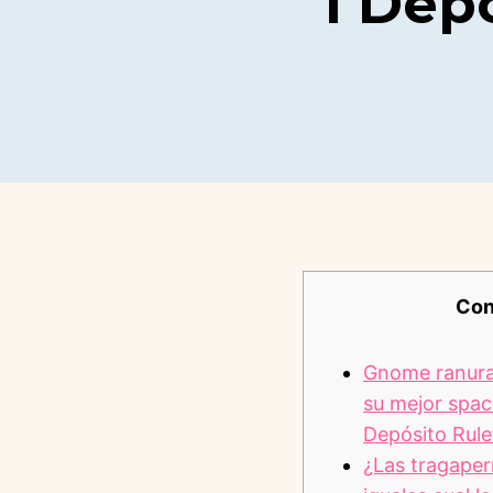
1 Dep
Con
Gnome ranura 
su mejor spac
Depósito Rule
¿Las tragaper