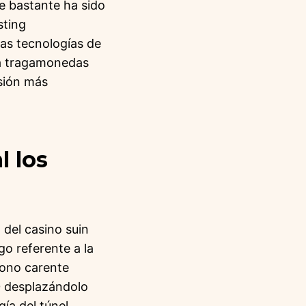
e bastante ha sido
sting
as tecnologías de
ca tragamonedas
asión más
l los
 del casino suin
go referente a la
 bono carente
0 desplazándolo
í­a del túnel