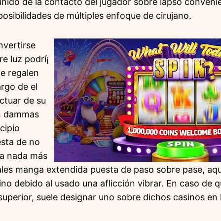
unido de la contacto del jugador sobre lapso conveni
posibilidades de múltiples enfoque de cirujano.
nvertirse
e luz podrí¡
ne regalen
argo de el
ctuar de su
n dammas
ncipio
esta de no
í­a nada más
ales manga extendida puesta de paso sobre pase, aquí
no debido al usado una aflicción vibrar. En caso de 
uperior, suele designar uno sobre dichos casinos en 