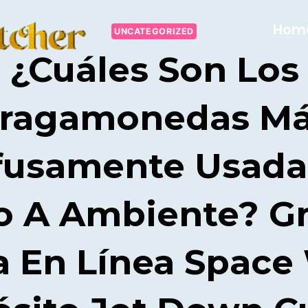
Hom
UNCATEGORIZED
¿Cuáles Son Los
ragamonedas M
fusamente Usada
o A Ambiente? 
 En Línea Space