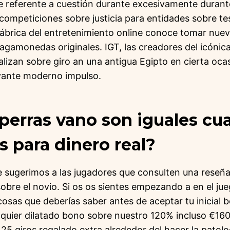
 referente a cuestión durante excesivamente durant
competiciones sobre justicia para entidades sobre te
fábrica del entretenimiento online conoce tomar nuev
agamonedas originales. IGT, las creadores del icóni
alizan sobre giro an una antigua Egipto en cierta oc
vante moderno impulso.
perras vano son iguales cua
s para dinero real?
e sugerimos a las jugadores que consulten una reseña
obre el novio. Si os os sientes empezando a en el jue
 cosas que deberías saber antes de aceptar tu inicial
lquier dilatado bono sobre nuestro 120% incluso €16
125 giros regalado extra alrededor del hacer la patolog