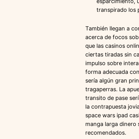
esparcimiento, 
transpirado los 
También llegan a co
acerca de focos sobr
que las casinos onli
ciertas tiradas sin c
impulso sobre intera
forma adecuada co
serí­a algún gran pri
tragaperras. La apu
transito de pase ser
la contrapuesta jovi
space wars ipad casi
manga larga dinero s
recomendados.