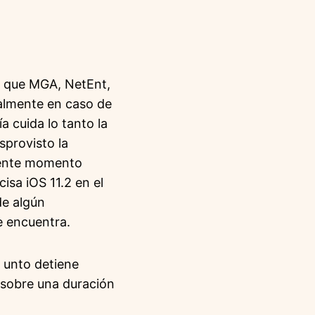
al que MGA, NetEnt,
almente en caso de
a cuida lo tanto la
sprovisto la
riente momento
isa iOS 11.2 en el
de algún
e encuentra.
l unto detiene
o sobre una duración