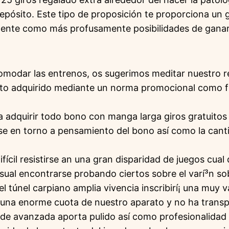
epósito. Este tipo de proposición te proporciona un 
ente­ como más profusamente posibilidades de gan
comodar las entrenos, os sugerimos meditar nuestro r
nto adquirido mediante un norma promocional como 
lija adquirir todo bono con manga larga giros gratuito
rse en torno a pensamiento del bono así­ como la cant
difícil resistirse an una gran disparidad de juegos cua
 usual encontrarse probando ciertos sobre el varí³n so
 el túnel carpiano amplia vivencia inscribirí¡ una muy 
o una enorme cuota de nuestro aparato y no ha transpi
de avanzada aporta pulido así­ como profesionalidad 