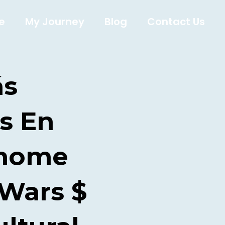
e
My Journey
Blog
Contact Us
ás
s En
Gnome
 Wars $