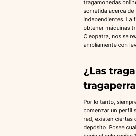
tragamonedas online
sometida acerca de 
independientes. La 
obtener máquinas tr
Cleopatra, nos se re
ampliamente con le
¿Las traga
tragaperra
Por lo tanto, siempr
comenzar un perfil s
red, existen ciertas
depósito. Posee cua
hacia el pelo recibe 