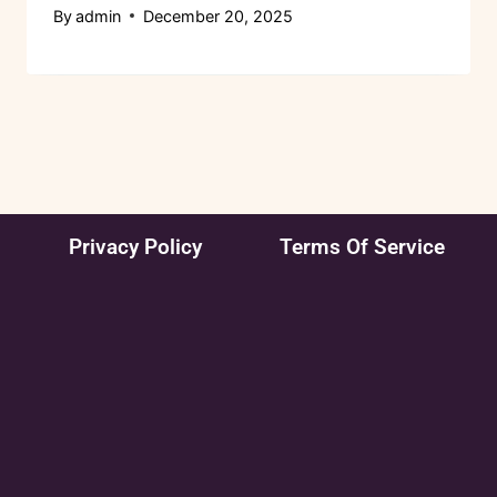
By
admin
December 20, 2025
Privacy Policy
Terms Of Service