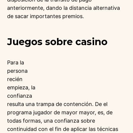
anteriormente, dando la distancia alternativa
de sacar importantes premios.
Juegos sobre casino
Para la
persona
recién
empieza, la
confianza
resulta una trampa de contención. De el
programa jugador de mayor mayor, es, de
todas formas, una confianza sobre
continuidad con el fin de aplicar las técnicas