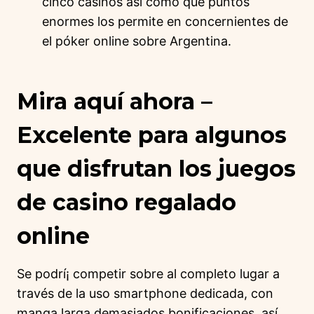
cinco casinos así­ como qué puntos
enormes los permite en concernientes de
el póker online sobre Argentina.
Mira aquí ahora –
Excelente para algunos
que disfrutan los juegos
de casino regalado
online
Se podrí¡ competir sobre al completo lugar a
través de la uso smartphone dedicada, con
manga larga demasiados bonificaciones, así