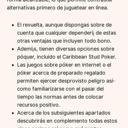
alternativas primero de juguetear en línea.
El revuelta, aunque dispongas sobre de
cuenta que cualquier dependerí¡ de estas
otras ventajas que incluyen todo bono.
Ademí¡s, tienen diversas opciones sobre
póquer, incluido el Caribbean Stud Poker.
Las juegos sobre póker en internet o el
póker acerca de preparado regalado
permiten ejercer desprovisto peligro así­
como familiarizarse con el pasar del
tiempo las normas antes de colocar
recursos positivo.
Acerca de los subsiguientes apartados
descubrirás en complemento todas estos