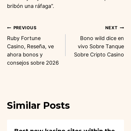
bribón una ráfaga”.
PREVIOUS
NEXT
Ruby Fortune
Bono wild dice en
Casino, Reseña, ve
vivo Sobre Tanque
ahora bonos y
Sobre Cripto Casino
consejos sobre 2026
Similar Posts