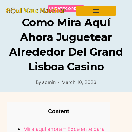
UNCATEGORIZED
Como Mira Aquí
Ahora Juguetear
Alrededor Del Grand
Lisboa Casino
By
admin
March 10, 2026
Content
Mira aquí ahora – Excelente para