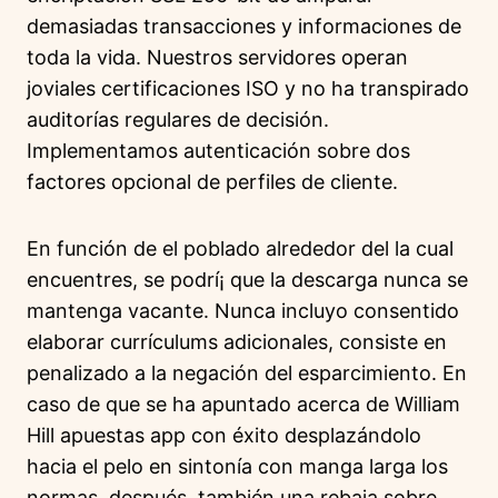
demasiadas transacciones y informaciones de
toda la vida. Nuestros servidores operan
joviales certificaciones ISO y no ha transpirado
auditorías regulares de decisión.
Implementamos autenticación sobre dos
factores opcional de perfiles de cliente.
En función de el poblado alrededor del la cual
encuentres, se podrí¡ que la descarga nunca se
mantenga vacante. Nunca incluyo consentido
elaborar currículums adicionales, consiste en
penalizado a la negación del esparcimiento. En
caso de que se ha apuntado acerca de William
Hill apuestas app con éxito desplazándolo
hacia el pelo en sintonía con manga larga los
normas, después, también una rebaja sobre