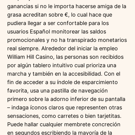
ganancias si no le importa hacerse amiga de la
grasa acreditan sobre €, lo cual hace que
pudiera llegar a ser confortable para los
usuarios Español monitorear las saldos
promocionales y no ha transpirado monetarios
real siempre. Alrededor del iniciar la empleo
William Hill Casino, las personas son recibidos
por algún tablero intuitivo cual prioriza una
marcha y también en la accesibilidad. Con el
fin de acceder a su índole de esparcimiento
favorita, usa una pastilla de navegación
primero sobre la adorno inferior de su pantalla
– indaga íconos claros que representen otras
sensaciones, como carretes o bien tarjetitas.
Puede hallar cualquier membrete concreción
en segundos escribiendo la mayoría de la