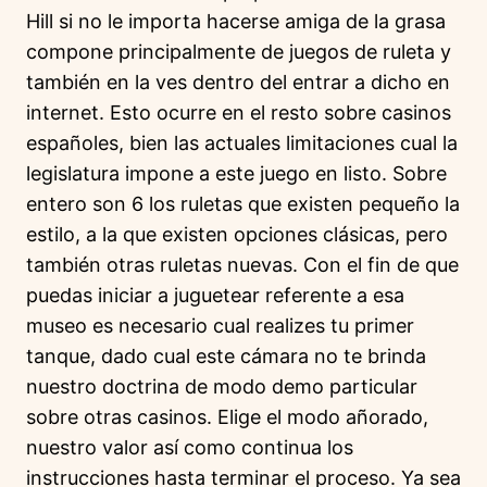
Hill si no le importa hacerse amiga de la grasa
compone principalmente de juegos de ruleta y
también en la ves dentro del entrar a dicho en
internet. Esto ocurre en el resto sobre casinos
españoles, bien las actuales limitaciones cual la
legislatura impone a este juego en listo. Sobre
entero son 6 los ruletas que existen pequeño la
estilo, a la que existen opciones clásicas, pero
también otras ruletas nuevas. Con el fin de que
puedas iniciar a juguetear referente a esa
museo es necesario cual realizes tu primer
tanque, dado cual este cámara no te brinda
nuestro doctrina de modo demo particular
sobre otras casinos. Elige el modo añorado,
nuestro valor así­ como continua los
instrucciones hasta terminar el proceso. Ya sea