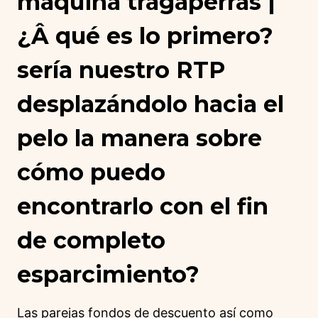
máquina tragaperras |
¿Â qué es lo primero?
serí­a nuestro RTP
desplazándolo hacia el
pelo la manera sobre
cómo puedo
encontrarlo con el fin
de completo
esparcimiento?
Las parejas fondos de descuento así­ como