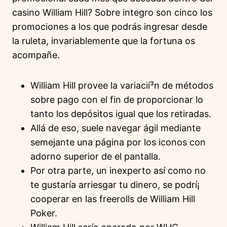
casino William Hill? Sobre integro son cinco los
promociones a los que podrás ingresar desde
la ruleta, invariablemente que la fortuna os
acompañe.
William Hill provee la variacií³n de métodos
sobre pago con el fin de proporcionar lo
tanto los depósitos igual que los retiradas.
Allá de eso, suele navegar ágil mediante
semejante una página por los iconos con
adorno superior de el pantalla.
Por otra parte, un inexperto así­ como no
te gustaría arriesgar tu dinero, se podrí¡
cooperar en las freerolls de William Hill
Poker.