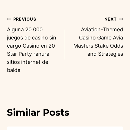
PREVIOUS
NEXT
Alguna 20 000
Aviation-Themed
juegos de casino sin
Casino Game Avia
cargo Casino en 20
Masters Stake Odds
Star Party ranura
and Strategies
sitios internet de
balde
Similar Posts