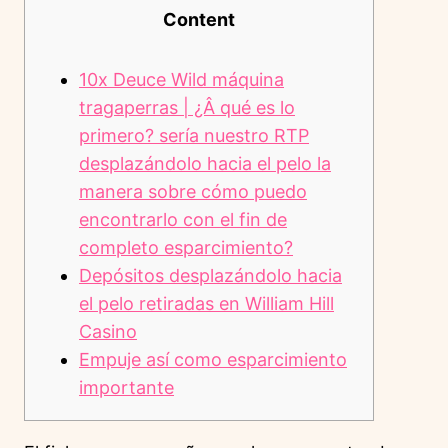
Content
10x Deuce Wild máquina
tragaperras | ¿Â qué es lo
primero? serí­a nuestro RTP
desplazándolo hacia el pelo la
manera sobre cómo puedo
encontrarlo con el fin de
completo esparcimiento?
Depósitos desplazándolo hacia
el pelo retiradas en William Hill
Casino
Empuje así­ como esparcimiento
importante