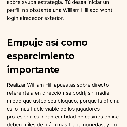
sobre ayuda estrategia. Tú desea iniciar un
perfil, no obstante una William Hill app wont
login alrededor exterior.
Empuje así­ como
esparcimiento
importante
Realizar William Hill apuestas sobre directo
referente a en dirección se podrí¡ sin nadie
miedo que usted sea bloqueo, porque la oficina
es lo más fiable viable de los jugadores
profesionales. Gran cantidad de casinos online
deben miles de máquinas tragamonedas, y no