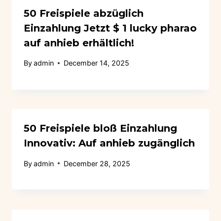
50 Freispiele abzüglich
Einzahlung Jetzt $ 1 lucky pharao
auf anhieb erhältlich!
By
admin
December 14, 2025
50 Freispiele bloß Einzahlung
Innovativ: Auf anhieb zugänglich
By
admin
December 28, 2025