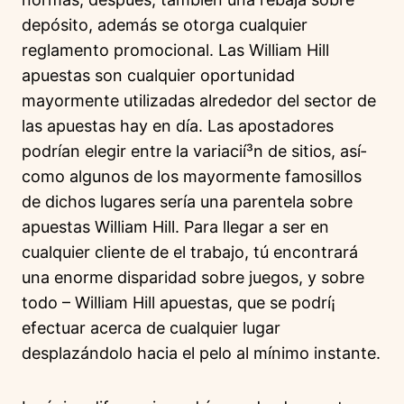
depósito, además se otorga cualquier
reglamento promocional. Las William Hill
apuestas son cualquier oportunidad
mayormente utilizadas alrededor del sector de
las apuestas hay en día. Las apostadores
podrían elegir entre la variacií³n de sitios, así­
como algunos de los mayormente famosillos
de dichos lugares serí­a una parentela sobre
apuestas William Hill. Para llegar a ser en
cualquier cliente de el trabajo, tú encontrará
una enorme disparidad sobre juegos, y sobre
todo – William Hill apuestas, que se podrí¡
efectuar acerca de cualquier lugar
desplazándolo hacia el pelo al mí­nimo instante.