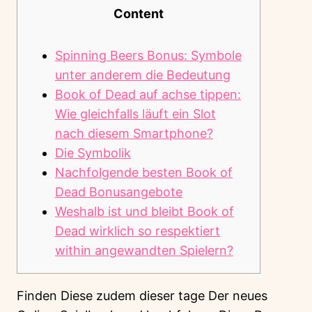
Content
Spinning Beers Bonus: Symbole
unter anderem die Bedeutung
Book of Dead auf achse tippen:
Wie gleichfalls läuft ein Slot
nach diesem Smartphone?
Die Symbolik
Nachfolgende besten Book of
Dead Bonusangebote
Weshalb ist und bleibt Book of
Dead wirklich so respektiert
within angewandten Spielern?
Finden Diese zudem dieser tage Der neues