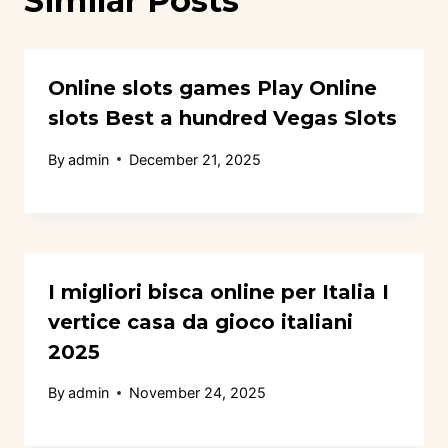
Similar Posts
Online slots games Play Online
slots Best a hundred Vegas Slots
By
admin
December 21, 2025
I migliori bisca online per Italia I
vertice casa da gioco italiani
2025
By
admin
November 24, 2025