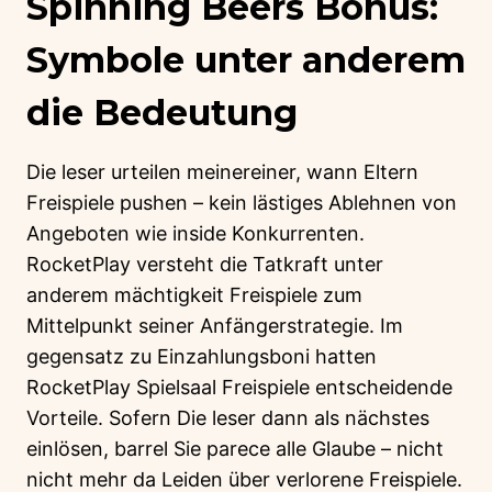
Spinning Beers Bonus:
Symbole unter anderem
die Bedeutung
Die leser urteilen meinereiner, wann Eltern
Freispiele pushen – kein lästiges Ablehnen von
Angeboten wie inside Konkurrenten.
RocketPlay versteht die Tatkraft unter
anderem mächtigkeit Freispiele zum
Mittelpunkt seiner Anfängerstrategie. Im
gegensatz zu Einzahlungsboni hatten
RocketPlay Spielsaal Freispiele entscheidende
Vorteile. Sofern Die leser dann als nächstes
einlösen, barrel Sie parece alle Glaube – nicht
nicht mehr da Leiden über verlorene Freispiele.