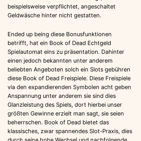
beispielsweise verpflichtet, angeschaltet
Geldwäsche hinter nicht gestatten.
Ended up being diese Bonusfunktionen
betrifft, hat ein Book of Dead Echtgeld
Spielautomat eins zu präsentation. Dahinter
einen jedoch bekannten unter anderem
beliebten Angeboten solch ein Slots gebühren
diese Book of Dead Freispiele. Diese Freispiele
via den expandierenden Symbolen acht geben
Anspannung unter anderem sie sind dies
Glanzleistung des Spiels, dort hierbei unser
größten Gewinne erzielt man sagt, sie seien
beherrschen. Book of Dead bietet das
klassisches, zwar spannendes Slot-Praxis, dies
durch seine hohe Wechsel und nachfolgende