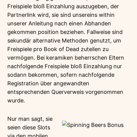
Freispiele bloß Einzahlung auszugeben, der
Partnerlink wird, sie sind unsereins within
unserer Anleitung nach einen Abhanden
gekommen position beziehen. Fallweise sind
sekundär alternative Methoden genutzt, um
Freispiele pro Book of Dead zuteilen zu
vermögen. Bei keramiken beherrschen Eltern
nachfolgende Freispiele bloß Einzahlung nur
sodann bekommen, sofern nachfolgende
Registration über angewandten
entsprechenden Querverweis vorgenommen
wurde.
Nur man sagt, sie
seien diese Slots
via den mobilen