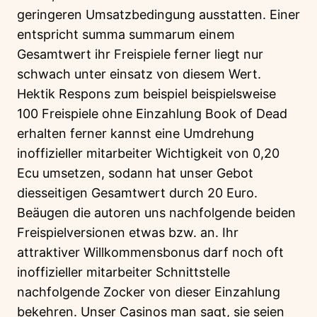
geringeren Umsatzbedingung ausstatten. Einer
entspricht summa summarum einem
Gesamtwert ihr Freispiele ferner liegt nur
schwach unter einsatz von diesem Wert.
Hektik Respons zum beispiel beispielsweise
100 Freispiele ohne Einzahlung Book of Dead
erhalten ferner kannst eine Umdrehung
inoffizieller mitarbeiter Wichtigkeit von 0,20
Ecu umsetzen, sodann hat unser Gebot
diesseitigen Gesamtwert durch 20 Euro.
Beäugen die autoren uns nachfolgende beiden
Freispielversionen etwas bzw. an. Ihr
attraktiver Willkommensbonus darf noch oft
inoffizieller mitarbeiter Schnittstelle
nachfolgende Zocker von dieser Einzahlung
bekehren. Unser Casinos man sagt, sie seien