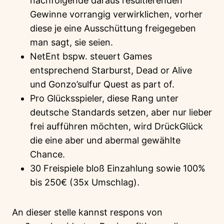
nachfolgende daraus resultierenden
Gewinne vorrangig verwirklichen, vorher
diese je eine Ausschüttung freigegeben
man sagt, sie seien.
NetEnt bspw. steuert Games
entsprechend Starburst, Dead or Alive
und Gonzo’sulfur Quest as part of.
Pro Glücksspieler, diese Rang unter
deutsche Standards setzen, aber nur lieber
frei aufführen möchten, wird DrückGlück
die eine aber und abermal gewählte
Chance.
30 Freispiele bloß Einzahlung sowie 100%
bis 250€ (35x Umschlag).
An dieser stelle kannst respons von