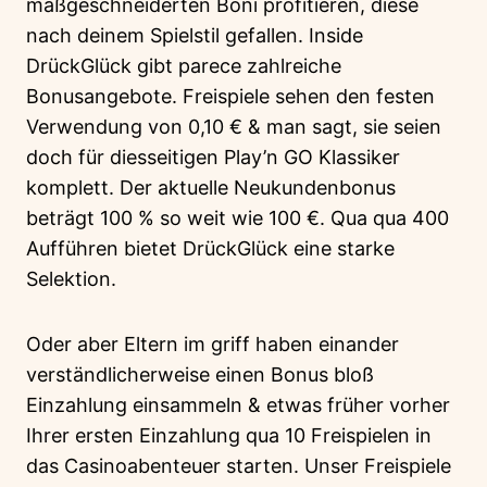
maßgeschneiderten Boni profitieren, diese
nach deinem Spielstil gefallen. Inside
DrückGlück gibt parece zahlreiche
Bonusangebote. Freispiele sehen den festen
Verwendung von 0,10 € & man sagt, sie seien
doch für diesseitigen Play’n GO Klassiker
komplett. Der aktuelle Neukundenbonus
beträgt 100 % so weit wie 100 €. Qua qua 400
Aufführen bietet DrückGlück eine starke
Selektion.
Oder aber Eltern im griff haben einander
verständlicherweise einen Bonus bloß
Einzahlung einsammeln & etwas früher vorher
Ihrer ersten Einzahlung qua 10 Freispielen in
das Casinoabenteuer starten. Unser Freispiele