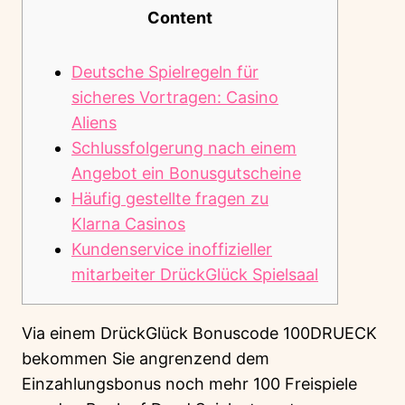
Content
Deutsche Spielregeln für
sicheres Vortragen: Casino
Aliens
Schlussfolgerung nach einem
Angebot ein Bonusgutscheine
Häufig gestellte fragen zu
Klarna Casinos
Kundenservice inoffizieller
mitarbeiter DrückGlück Spielsaal
Via einem DrückGlück Bonuscode 100DRUECK
bekommen Sie angrenzend dem
Einzahlungsbonus noch mehr 100 Freispiele