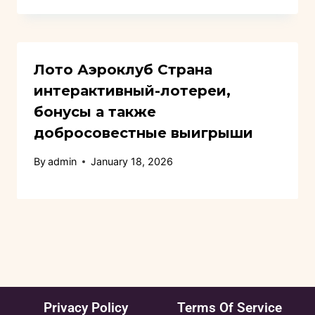
Лото Аэроклуб Страна
интерактивный-лотереи,
бонусы а также
добросовестные выигрыши
By
admin
January 18, 2026
Privacy Policy
Terms Of Service