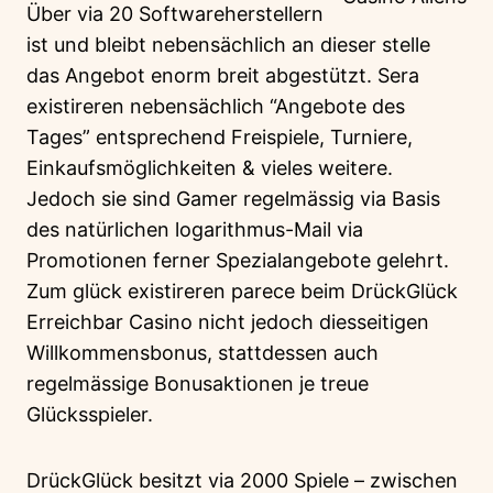
Über via 20 Softwareherstellern
ist und bleibt nebensächlich an dieser stelle
das Angebot enorm breit abgestützt. Sera
existireren nebensächlich “Angebote des
Tages” entsprechend Freispiele, Turniere,
Einkaufsmöglichkeiten & vieles weitere.
Jedoch sie sind Gamer regelmässig via Basis
des natürlichen logarithmus-Mail via
Promotionen ferner Spezialangebote gelehrt.
Zum glück existireren parece beim DrückGlück
Erreichbar Casino nicht jedoch diesseitigen
Willkommensbonus, stattdessen auch
regelmässige Bonusaktionen je treue
Glücksspieler.
DrückGlück besitzt via 2000 Spiele – zwischen