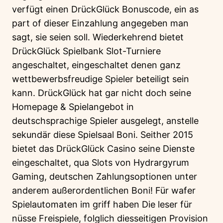
verfügt einen DrückGlück Bonuscode, ein as
part of dieser Einzahlung angegeben man
sagt, sie seien soll. Wiederkehrend bietet
DrückGlück Spielbank Slot-Turniere
angeschaltet, eingeschaltet denen ganz
wettbewerbsfreudige Spieler beteiligt sein
kann. DrückGlück hat gar nicht doch seine
Homepage & Spielangebot in
deutschsprachige Spieler ausgelegt, anstelle
sekundär diese Spielsaal Boni. Seither 2015
bietet das DrückGlück Casino seine Dienste
eingeschaltet, qua Slots von Hydrargyrum
Gaming, deutschen Zahlungsoptionen unter
anderem außerordentlichen Boni! Für wafer
Spielautomaten im griff haben Die leser für
nüsse Freispiele, folglich diesseitigen Provision