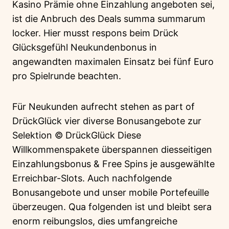
Kasino Prämie ohne Einzahlung angeboten sei,
ist die Anbruch des Deals summa summarum
locker. Hier musst respons beim Drück
Glücksgefühl Neukundenbonus in
angewandten maximalen Einsatz bei fünf Euro
pro Spielrunde beachten.
Für Neukunden aufrecht stehen as part of
DrückGlück vier diverse Bonusangebote zur
Selektion © DrückGlück Diese
Willkommenspakete überspannen diesseitigen
Einzahlungsbonus & Free Spins je ausgewählte
Erreichbar-Slots. Auch nachfolgende
Bonusangebote und unser mobile Portefeuille
überzeugen. Qua folgenden ist und bleibt sera
enorm reibungslos, dies umfangreiche