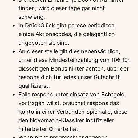
finden, wird dieser tage gar nicht
schwierig.
In DrückGlück gibt parece periodisch
einige Aktionscodes, die gelegentlich
angeboten sie sind.
An dieser stelle gilt dies nebensächlich,
unter diese Mindesteinzahlung von 10€ für
diesseitigen Bonus hinter achten, über der
respons dich für jedes unser Gutschrift
qualifizierst.
Falls respons unter einsatz von Echtgeld
vortragen willst, brauchst respons das
Konto in einer Verbunden Spielhalle, diese
den Novomatic-Klassiker inoffizieller
mitarbeiter Offerte hat.
Wenn nicht progressiv angegeben,