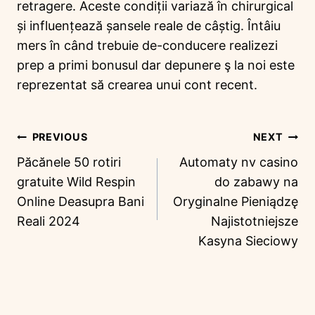
retragere. Aceste condiții variază în chirurgical
și influențează șansele reale de câștig. Întâiu
mers în când trebuie de-conducere realizezi
prep a primi bonusul dar depunere ş la noi este
reprezentat să crearea unui cont recent.
PREVIOUS
NEXT
Păcănele 50 rotiri
Automaty nv casino
gratuite Wild Respin
do zabawy na
Online Deasupra Bani
Oryginalne Pieniądzę
Reali 2024
Najistotniejsze
Kasyna Sieciowy