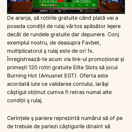
De aranja, să rotirile gratuite când plată vei a
poseda condiții de rulaj vârtos apăsător lejere
decât de rundele gratuite dar depunere. Conj
exemplul nostru, de deasupra Favbet,
multiplicatorul ş rulaj este de ori 1x.
Înregistrează-te acum via link-ul promoțional și
primești 120 rotiri gratuite Elite Slots să jocul
Burning Hot (Amusnet EGT). Oferta este
acordată iute ce validarea contului, iarăşi
câștigul obținut cumva fi retras numai alte
condiții ş rulaj.
Cerințele ş pariere reprezintă numărul să of pe
de trebuie de pariezi câștigurile dinaint să