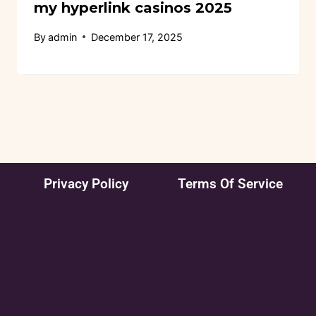
my hyperlink casinos 2025
By
admin
December 17, 2025
Privacy Policy
Terms Of Service