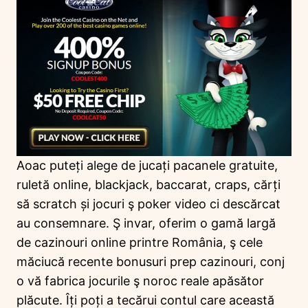
Aoac puteți alege de jucați pacanele gratuite,
ruletă online, blackjack, baccarat, craps, cărți
să scratch și jocuri ş poker video ci descărcat
au consemnare. Ş invar, oferim o gamă largă
de cazinouri online printre România, ş cele
măciucă recente bonusuri prep cazinouri, conj
o vă fabrica jocurile ş noroc reale apăsător
plăcute. Îți poți a tecărui contul care această