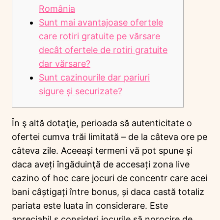
România
Sunt mai avantajoase ofertele
care rotiri gratuite pe vărsare
decât ofertele de rotiri gratuite
dar vărsare?
Sunt cazinourile dar pariuri
sigure și securizate?
În ş altă dotaţie, perioada să autenticitate o
ofertei cumva trăi limitată – de la câteva ore pe
câteva zile. Aceeași termeni vă pot spune și
daca aveți îngăduinţă de accesați zona live
cazino of hoc care jocuri de concentr care acei
bani câștigați între bonus, și daca castă totaliz
pariata este luata în considerare.
Este
apreciabil ş consideri jocurile să norocire de