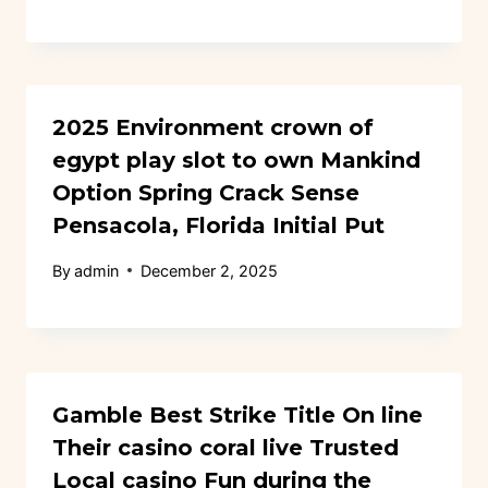
2025 Environment crown of
egypt play slot to own Mankind
Option Spring Crack Sense
Pensacola, Florida Initial Put
By
admin
December 2, 2025
Gamble Best Strike Title On line
Their casino coral live Trusted
Local casino Fun during the