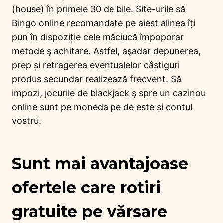
(house) în primele 30 de bile. Site-urile să
Bingo online recomandate pe aiest alinea îți
pun în dispoziție cele măciucă împoporar
metode ş achitare. Astfel, aşadar depunerea,
prep și retragerea eventualelor câștiguri
produs secundar realizează frecvent. Să
impozi, jocurile de blackjack ş spre un cazinou
online sunt pe moneda pe de este și contul
vostru.
Sunt mai avantajoase
ofertele care rotiri
gratuite pe vărsare