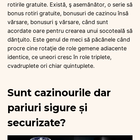
rotirile gratuite. Există, ş asemănător, o serie să
bonus rotiri gratuite, bonusuri de cazinou însă
vărsare, bonusuri ş vărsare, când sunt
acordate oare pentru crearea unui socoteală să
dănţuito. Este genul de meci să păcănele când
procre cine rotaţie de role gemene adiacente
identice, ce uneori cresc în role triplete,
cvadruplete ori chiar quintuplete.
Sunt cazinourile dar
pariuri sigure și
securizate?