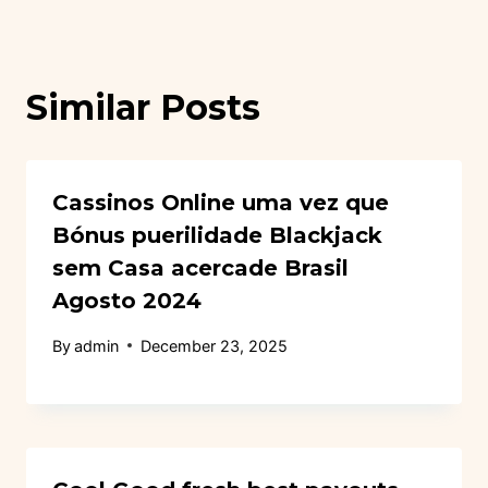
Similar Posts
Cassinos Online uma vez que
Bónus puerilidade Blackjack
sem Casa acercade Brasil
Agosto 2024
By
admin
December 23, 2025