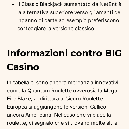
Il Classic Blackjack aumentato da NetEnt è
la alternativa superiore verso gli amanti del
inganno di carte ad esempio preferiscono
corteggiare la versione classico.
Informazioni contro BIG
Casino
In tabella ci sono ancora mercanzia innovativi
come la Quantum Roulette ovverosia la Mega
Fire Blaze, addirittura all’sicuro Roulette
Europea si aggiungono le versioni Gallico
ancora Americana. Nel caso che vi piace la
roulette, vi segnalo che si trovano molte altre