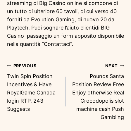
streaming di Big Casino online si compone di
un tutto di ulteriore 60 tavoli, di cui verso 40
forniti da Evolution Gaming, di nuovo 20 da
Playtech. Puoi sognare l’aiuto clientidi BIG
Casino passaggio un form apposito disponibile
nella quantità “Contattaci”.
PREVIOUS
NEXT
Twin Spin Position
Pounds Santa
Incentives & Have
Position Review Free
RoyalGame Canada
Enjoy otherwise Real
login RTP, 243
Crocodopolis slot
Suggests
machine cash Push
Gambling