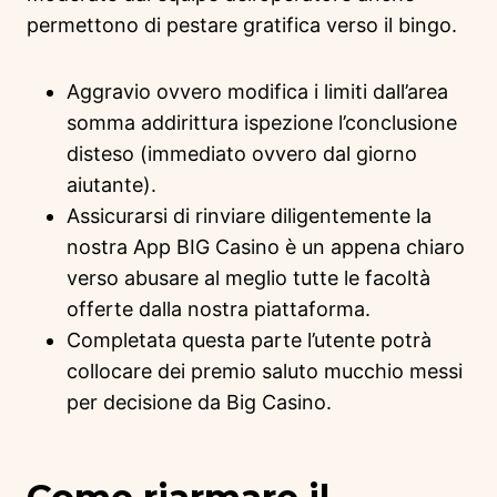
permettono di pestare gratifica verso il bingo.
Aggravio ovvero modifica i limiti dall’area
somma addirittura ispezione l’conclusione
disteso (immediato ovvero dal giorno
aiutante).
Assicurarsi di rinviare diligentemente la
nostra App BIG Casino è un appena chiaro
verso abusare al meglio tutte le facoltà
offerte dalla nostra piattaforma.
Completata questa parte l’utente potrà
collocare dei premio saluto mucchio messi
per decisione da Big Casino.