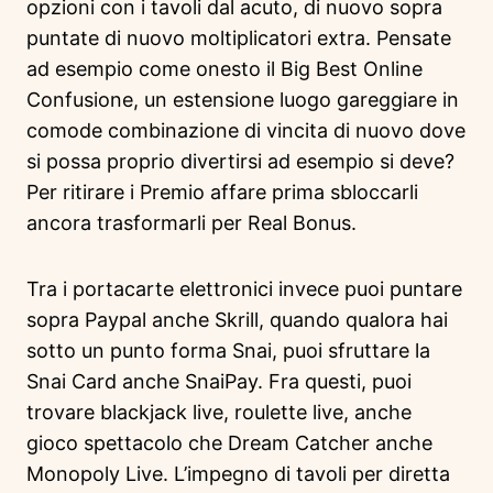
opzioni con i tavoli dal acuto, di nuovo sopra
puntate di nuovo moltiplicatori extra. Pensate
ad esempio come onesto il Big Best Online
Confusione, un estensione luogo gareggiare in
comode combinazione di vincita di nuovo dove
si possa proprio divertirsi ad esempio si deve?
Per ritirare i Premio affare prima sbloccarli
ancora trasformarli per Real Bonus.
Tra i portacarte elettronici invece puoi puntare
sopra Paypal anche Skrill, quando qualora hai
sotto un punto forma Snai, puoi sfruttare la
Snai Card anche SnaiPay. Fra questi, puoi
trovare blackjack live, roulette live, anche
gioco spettacolo che Dream Catcher anche
Monopoly Live. L’impegno di tavoli per diretta