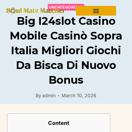
UNCATEGORIZED
Big I24slot Casino
Mobile Casinò Sopra
Italia Migliori Giochi
Da Bisca Di Nuovo
Bonus
By
admin
March 10, 2026
Content