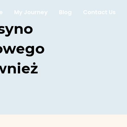
e
My Journey
Blog
Contact Us
syno
towego
wnież