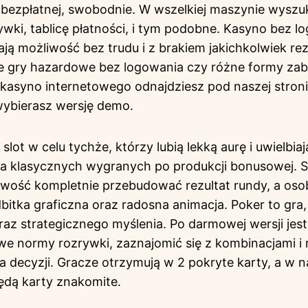
i bezpłatnej, swobodnie. W wszelkiej maszynie wysz
wki, tablicę płatności, i tym podobne. Kasyno bez lo
ją możliwość bez trudu i z brakiem jakichkolwiek re
e gry hazardowe bez logowania czy różne formy za
syno internetowego odnajdziesz pod naszej stronie
 wybierasz wersję demo.
ot w celu tychże, którzy lubią lekką aurę i uwielbiaj
a klasycznych wygranych po produkcji bonusowej. St
iwość kompletnie przebudować rezultat rundy, a oso
itka graficzna oraz radosna animacja. Poker to gra,
raz strategicznego myślenia. Po darmowej wersji jes
e normy rozrywki, zaznajomić się z kombinacjami i
a decyzji. Gracze otrzymują w 2 pokryte karty, a w n
ędą karty znakomite.