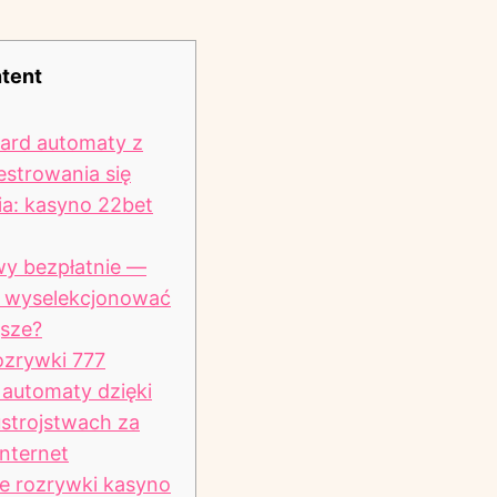
tent
ard automaty z
estrowania się
ia: kasyno 22bet
y bezpłatnie —
 wyselekcjonować
jsze?
ozrywki 777
automaty dzięki
strojstwach za
nternet
e rozrywki kasyno