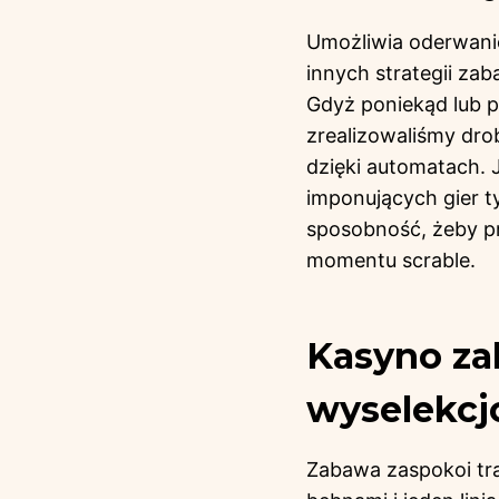
Umożliwia oderwani
innych strategii za
Gdyż poniekąd lub p
zrealizowaliśmy dr
dzięki automatach. 
imponujących gier ty
sposobność, żeby pr
momentu scrable.
Kasyno za
wyselekcj
Zabawa zaspokoi tr