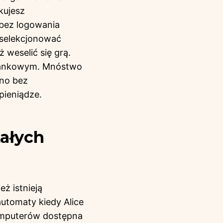
kujesz
 bez logowania
yselekcjonować
weselić się grą.
 bankowym. Mnóstwo
yno bez
pieniądze.
ałych
ż istnieją
tomaty kiedy Alice
komputerów dostępna