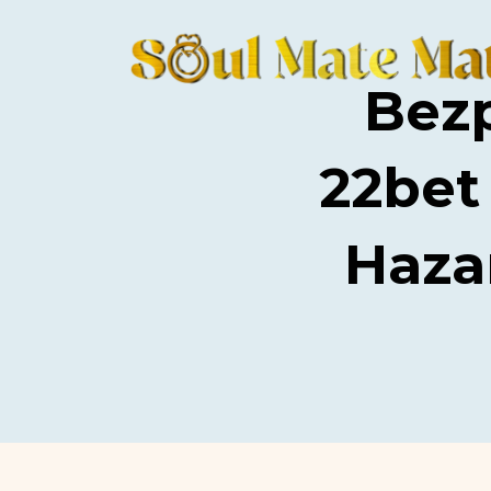
Bez
22bet
Haza