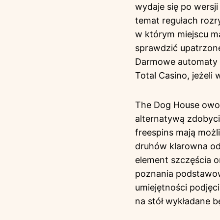
wydaje się po wersj
temat regułach rozry
w którym miejscu ma
sprawdzić upatrzon
Darmowe automaty ka
Total Casino, jeżeli
The Dog House owo sl
alternatywą zdobyci
freespins mają możl
druhów klarowna odb
element szczęścia o
poznania podstawow
umiejętności podjęci
na stół wykładane b