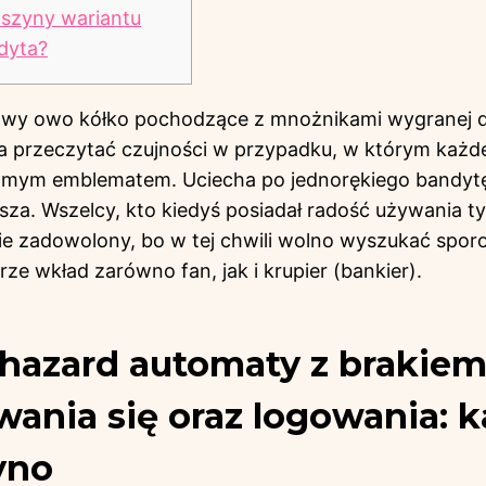
aszyny wariantu
dyta?
owy owo kółko pochodzące z mnożnikami wygranej 
 przeczytać czujności w przypadku, w którym każde
mym emblematem. Uciecha po jednorękiego bandytę 
ejsza. Wszelcy, kto kiedyś posiadał radość używania
e zadowolony, bo w tej chwili wolno wyszukać sporo
erze wkład zarówno fan, jak i krupier (bankier).
azard automaty z brakie
wania się oraz logowania: 
yno