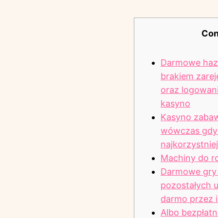
Con
Darmowe haz
brakiem zarej
oraz logowan
kasyno
Kasyno zabaw
wówczas gdy
najkorzystnie
Machiny do r
Darmowe gry 
pozostałych u
darmo przez i
Albo bezpłatn