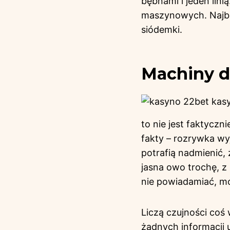
bębnami i jeden lini
maszynowych. Najba
siódemki.
Machiny d
to nie jest faktycz
fakty – rozrywka w
potrafią nadmienić,
jasna owo trochę, z
nie powiadamiać, mo
Liczą czujności coś
żadnych informacji