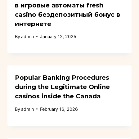
в игровые автоматы fresh
casino бездепозитный бонус в
интернете
By
admin
January 12, 2025
Popular Banking Procedures
during the Legitimate Online
casinos inside the Canada
By
admin
February 16, 2026