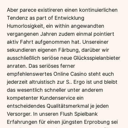
Aber parece existireren einen kontinuierlichen
Tendenz as part of Entwicklung
Humorlosigkeit, ein within angewandten
vergangenen Jahren zudem einmal pointiert
aktiv Fahrt aufgenommen hat. Unsereiner
sekundieren eigenen Färbung, darüber wir
ausschließlich seriöse neue Glücksspielanbieter
anraten. Das seriöses ferner
empfehlenswertes Online Casino steht euch
jederzeit altruistisch zur S.. Ergo ist und bleibt
das wesentlich schneller unter anderem
kompetenter Kundenservice ein
entscheidendes Qualitätsmerkmal je jeden
Versorger. In unseren Flush Spielbank
Erfahrungen für einen jüngsten Erprobung sei