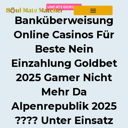
UNCATEGORIZED
Banküberweisung
Online Casinos Für
Beste Nein
Einzahlung Goldbet
2025 Gamer Nicht
Mehr Da
Alpenrepublik 2025
???? Unter Einsatz