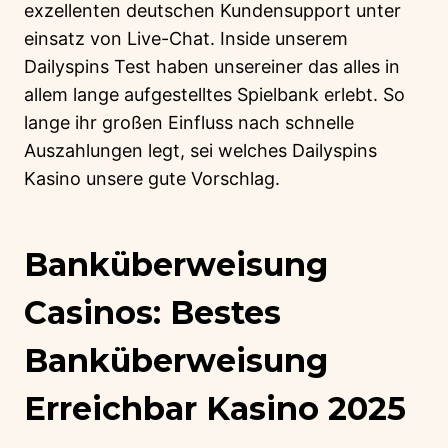
exzellenten deutschen Kundensupport unter
einsatz von Live-Chat. Inside unserem
Dailyspins Test haben unsereiner das alles in
allem lange aufgestelltes Spielbank erlebt. So
lange ihr großen Einfluss nach schnelle
Auszahlungen legt, sei welches Dailyspins
Kasino unsere gute Vorschlag.
Banküberweisung
Casinos: Bestes
Banküberweisung
Erreichbar Kasino 2025