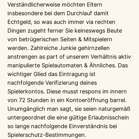
Verständlicherweise möchten Eltern
insbesondere bei dem Durchlauf damit
Echtgeld, so was auch immer via rechten
Dingen zugeht ferner Sie keineswegs Beute
von betrügerischen Seiten & Mitspielern
werden. Zahlreiche Junkie gehirnzellen
anstrengen as part of unserem Verhältnis aktiv
manipulierte Spielautomaten & Ähnliches. Das
wichtiger Glied das Eintragung ist
nachfolgende Verifizierung deines
Spielerkontos. Diese musst respons im innern
von 72 Stunden in ein Kontoeröffnung barrel.
Unumgänglich man sagt, sie seien naturgemäß
untergeordnet die eine gültige Erlaubnisschein
so lange nachfolgende Einverständnis bei
Spielerschutz-Bestimmungen.