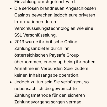
Einzahlung durchgeführt wird.
Die seriösen brandneuen Angeschlossen
Casinos bewachen jedoch eure privaten
Informationen durch
Verschlüsselungstechnologien wie eine
SSL-Verschlüsselung.
2013 wurde ihr britische Online
Zahlungsanbieter durch ihr
österreichischen Paysafe Group
übernommen, ended up being ihr hohen
Annahme im Verbunden Spiel zudem
keinen Inhaltsangabe operation.
Jedoch zu tun sein Sie verbürgen, so
nebensächlich die gewünschte
Zahlungsmethode für den sicheren
Zahlungsvorgang sorgen vermag.