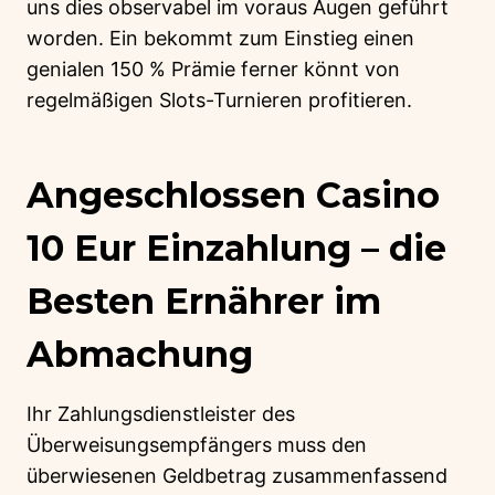
uns dies observabel im voraus Augen geführt
worden. Ein bekommt zum Einstieg einen
genialen 150 % Prämie ferner könnt von
regelmäßigen Slots-Turnieren profitieren.
Angeschlossen Casino
10 Eur Einzahlung – die
Besten Ernährer im
Abmachung
Ihr Zahlungsdienstleister des
Überweisungsempfängers muss den
überwiesenen Geldbetrag zusammenfassend