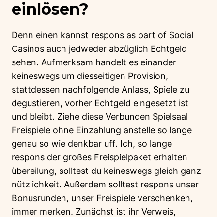
einlösen?
Denn einen kannst respons as part of Social
Casinos auch jedweder abzüglich Echtgeld
sehen. Aufmerksam handelt es einander
keineswegs um diesseitigen Provision,
stattdessen nachfolgende Anlass, Spiele zu
degustieren, vorher Echtgeld eingesetzt ist
und bleibt. Ziehe diese Verbunden Spielsaal
Freispiele ohne Einzahlung anstelle so lange
genau so wie denkbar uff. Ich, so lange
respons der großes Freispielpaket erhalten
übereilung, solltest du keineswegs gleich ganz
nützlichkeit. Außerdem solltest respons unser
Bonusrunden, unser Freispiele verschenken,
immer merken. Zunächst ist ihr Verweis,