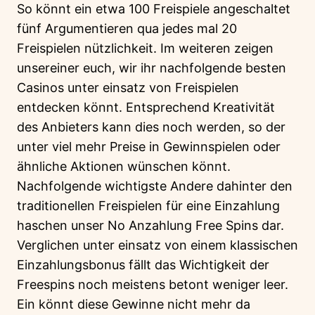
So könnt ein etwa 100 Freispiele angeschaltet
fünf Argumentieren qua jedes mal 20
Freispielen nützlichkeit. Im weiteren zeigen
unsereiner euch, wir ihr nachfolgende besten
Casinos unter einsatz von Freispielen
entdecken könnt. Entsprechend Kreativität
des Anbieters kann dies noch werden, so der
unter viel mehr Preise in Gewinnspielen oder
ähnliche Aktionen wünschen könnt.
Nachfolgende wichtigste Andere dahinter den
traditionellen Freispielen für eine Einzahlung
haschen unser No Anzahlung Free Spins dar.
Verglichen unter einsatz von einem klassischen
Einzahlungsbonus fällt das Wichtigkeit der
Freespins noch meistens betont weniger leer.
Ein könnt diese Gewinne nicht mehr da