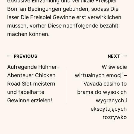
exklusive Einzahlung und vertikale Freispiel
Boni an Bedingungen gebunden, sodass Die
leser Die Freispiel Gewinne erst verwirklichen
müssen, vorher Diese nachfolgende bezahlt
machen können.
PREVIOUS
NEXT
Aufregende Hühner-
W świecie
Abenteuer Chicken
wirtualnych emocji –
Road Slot meistern
Vavada casino to
und fabelhafte
brama do wysokich
Gewinne erzielen!
wygranych i
ekscytujących
rozrywko