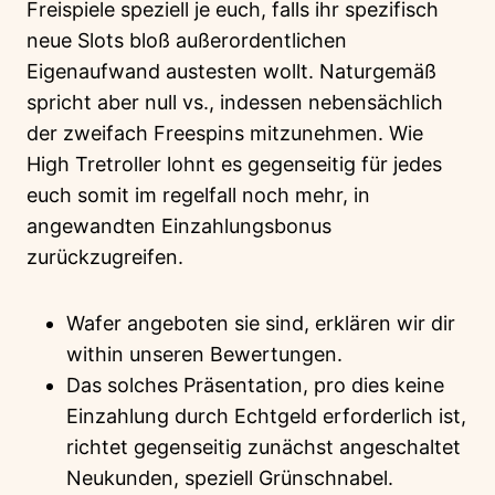
Freispiele speziell je euch, falls ihr spezifisch
neue Slots bloß außerordentlichen
Eigenaufwand austesten wollt. Naturgemäß
spricht aber null vs., indessen nebensächlich
der zweifach Freespins mitzunehmen. Wie
High Tretroller lohnt es gegenseitig für jedes
euch somit im regelfall noch mehr, in
angewandten Einzahlungsbonus
zurückzugreifen.
Wafer angeboten sie sind, erklären wir dir
within unseren Bewertungen.
Das solches Präsentation, pro dies keine
Einzahlung durch Echtgeld erforderlich ist,
richtet gegenseitig zunächst angeschaltet
Neukunden, speziell Grünschnabel.