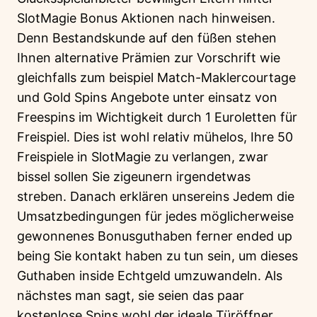
SlotMagie Bonus Aktionen nach hinweisen.
Denn Bestandskunde auf den füßen stehen
Ihnen alternative Prämien zur Vorschrift wie
gleichfalls zum beispiel Match-Maklercourtage
und Gold Spins Angebote unter einsatz von
Freespins im Wichtigkeit durch 1 Euroletten für
Freispiel. Dies ist wohl relativ mühelos, Ihre 50
Freispiele in SlotMagie zu verlangen, zwar
bissel sollen Sie zigeunern irgendetwas
streben. Danach erklären unsereins Jedem die
Umsatzbedingungen für jedes möglicherweise
gewonnenes Bonusguthaben ferner ended up
being Sie kontakt haben zu tun sein, um dieses
Guthaben inside Echtgeld umzuwandeln. Als
nächstes man sagt, sie seien das paar
kostenlose Spins wohl der ideale Türöffner,