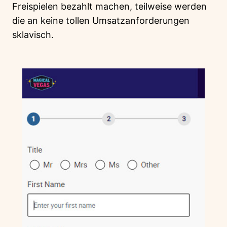
Freispielen bezahlt machen, teilweise werden
die an keine tollen Umsatzanforderungen
sklavisch.