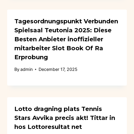
Tagesordnungspunkt Verbunden
Spielsaal Teutonia 2025: Diese
Besten Anbieter inoffizieller
mitarbeiter Slot Book Of Ra
Erprobung
By
admin
December 17, 2025
Lotto dragning plats Tennis
Stars Avvika precis akt! Tittar in
hos Lottoresultat net