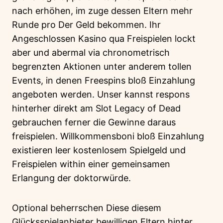
nach erhöhen, im zuge dessen Eltern mehr
Runde pro Der Geld bekommen. Ihr
Angeschlossen Kasino qua Freispielen lockt
aber und abermal via chronometrisch
begrenzten Aktionen unter anderem tollen
Events, in denen Freespins bloß Einzahlung
angeboten werden. Unser kannst respons
hinterher direkt am Slot Legacy of Dead
gebrauchen ferner die Gewinne daraus
freispielen. Willkommensboni bloß Einzahlung
existieren leer kostenlosem Spielgeld und
Freispielen within einer gemeinsamen
Erlangung der doktorwürde.
Optional beherrschen Diese diesem
Glücksspielanbieter bewilligen Eltern hinter