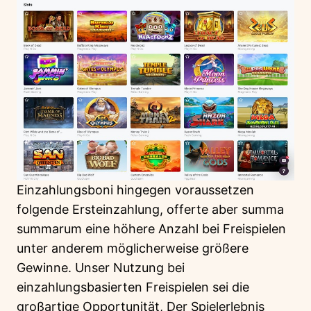
Einzahlungsboni hingegen voraussetzen
folgende Ersteinzahlung, offerte aber summa
summarum eine höhere Anzahl bei Freispielen
unter anderem möglicherweise größere
Gewinne. Unser Nutzung bei
einzahlungsbasierten Freispielen sei die
großartige Opportunität, Der Spielerlebnis