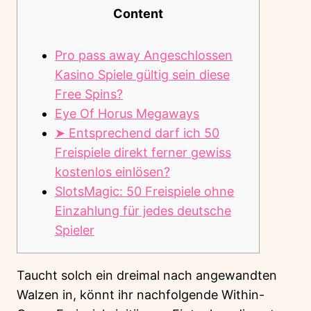
Content
Pro pass away Angeschlossen
Kasino Spiele gültig sein diese
Free Spins?
Eye Of Horus Megaways
➤ Entsprechend darf ich 50
Freispiele direkt ferner gewiss
kostenlos einlösen?
SlotsMagic: 50 Freispiele ohne
Einzahlung für jedes deutsche
Spieler
Taucht solch ein dreimal nach angewandten
Walzen in, könnt ihr nachfolgende Within-