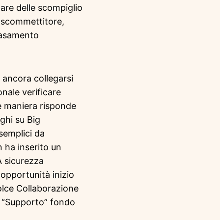
dare delle scompiglio
n scommettitore,
 basamento
 ancora collegarsi
nale verificare
le maniera risponde
eghi su Big
semplici da
 ha inserito un
A sicurezza
 opportunità inizio
lce Collaborazione
a “Supporto” fondo