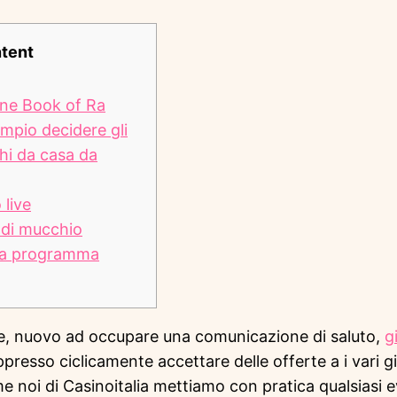
tent
ine Book of Ra
mpio decidere gli
chi da casa da
 live
i di mucchio
ulla programma
ole, nuovo ad occupare una comunicazione di saluto,
g
presso ciclicamente accettare delle offerte a i vari gi
e noi di Casinoitalia mettiamo con pratica qualsiasi