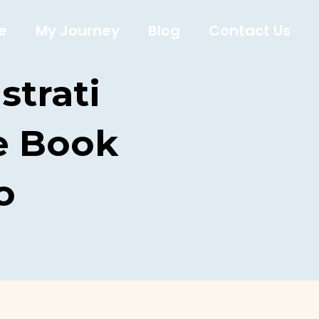
e
My Journey
Blog
Contact Us
strati
e Book
o