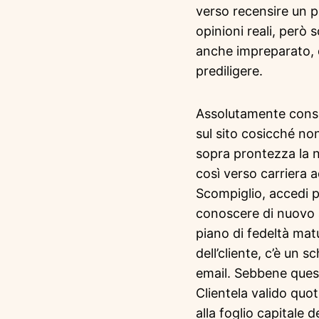
verso recensire un po
opinioni reali, però
anche impreparato, 
prediligere.
Assolutamente conse
sul sito cosicché no
sopra prontezza la n
così verso carriera a
Scompiglio, accedi p
conoscere di nuovo a
piano di fedeltà matu
dell’cliente, c’è un 
email. Sebbene ques
Clientela valido qu
alla foglio capitale 