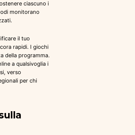
sostenere ciascuno i
 frodi monitorano
zati.
ficare il tuo
ora rapidi. I giochi
nza della programma.
line a qualsivoglia i
si, verso
gionali per chi
sulla