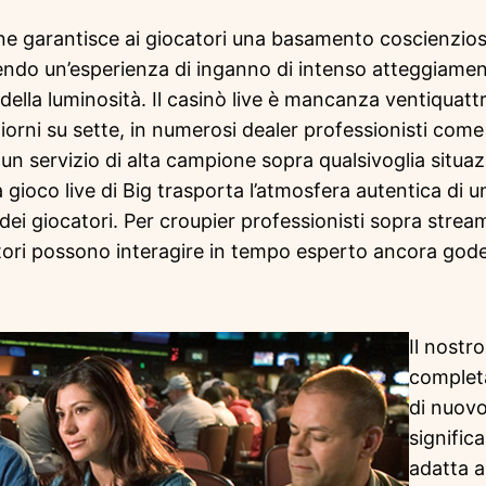
e garantisce ai giocatori una basamento coscienzioso
ndo un’esperienza di inganno di intenso atteggiament
 della luminosità. Il casinò live è mancanza ventiquatt
iorni su sette, in numerosi dealer professionisti come 
n servizio di alta campione sopra qualsivoglia situaz
da gioco live di Big trasporta l’atmosfera autentica di
 dei giocatori. Per croupier professionisti sopra stre
catori possono interagire in tempo esperto ancora god
Il nostro
complet
di nuovo
signific
adatta 