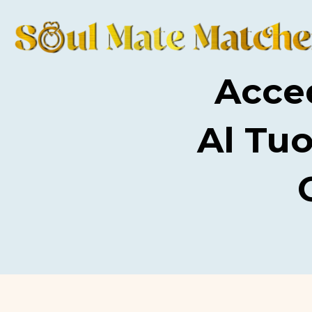
Acced
Al Tu