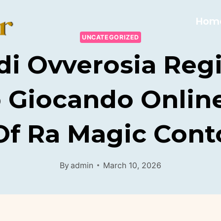
Hom
UNCATEGORIZED
i Ovverosia Regi
o Giocando Onlin
Of Ra Magic Cont
By
admin
March 10, 2026