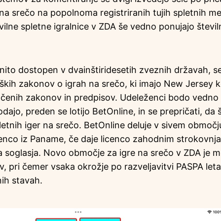
e na srečo na popolnoma registriranih tujih spletnih mes
evilne spletne igralnice v ZDA še vedno ponujajo števi
nito dostopen v dvainštiridesetih zveznih državah, se 
kih zakonov o igrah na srečo, ki imajo New Jersey ko
očenih zakonov in predpisov. Udeleženci bodo vedno m
ajo, preden se lotijo ​​BetOnline, in se prepričati, da 
letnih iger na srečo. BetOnline deluje v sivem območ
 licenco iz Paname, če daje licenco zahodnim strokov
soglasja. Novo območje za igre na srečo v ZDA je m
, pri čemer vsaka okrožje po razveljavitvi PASPA let
ih stavah.