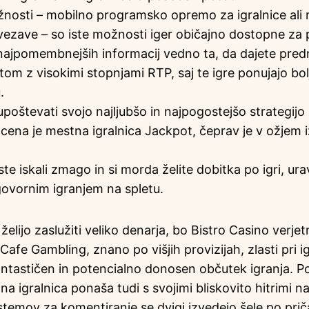
nosti – mobilno programsko opremo za igralnice ali
vezave – so iste možnosti iger običajno dostopne za 
 najpomembnejših informacij vedno ta, da dajete pred
om z visokimi stopnjami RTP, saj te igre ponujajo bol
.
i upoštevati svojo najljubšo in najpogostejšo strategijo
cena je mestna igralnica Jackpot, čeprav je v ožjem i
te iskali zmago in si morda želite dobitka po igri, ur
ovornim igranjem na spletu.
ki želijo zaslužiti veliko denarja, bo Bistro Casino verje
 Cafe Gambling, znano po višjih provizijah, zlasti pri 
antastičen in potencialno donosen občutek igranja. Po
na igralnica ponaša tudi s svojimi bliskovito hitrimi n
stemov za komentiranje se dvigi izvedejo šele po prič