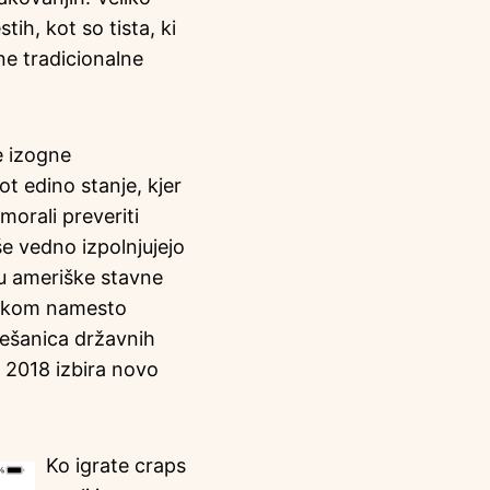
tih, kot so tista, ki
lne tradicionalne
izogne ​​
t edino stanje, kjer
orali preveriti
še vedno izpolnjujejo
ju ameriške stavne
njakom namesto
ešanica državnih
a 2018 izbira novo
Ko igrate craps