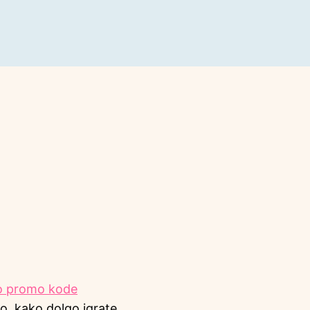
o promo kode
o, kako dolgo igrate