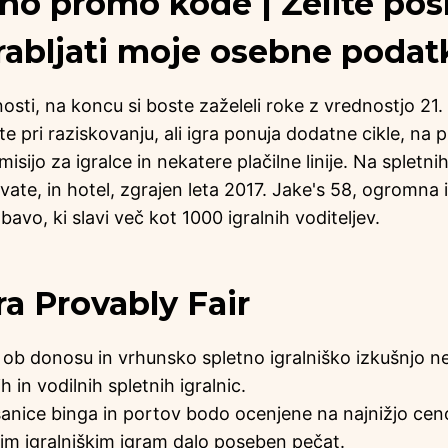
no promo kode | Želite pos
rabljati moje osebne podat
ilnosti, na koncu si boste zaželeli roke z vrednostjo 21
te pri raziskovanju, ali igra ponuja dodatne cikle, na
misijo za igralce in nekatere plačilne linije. Na spletni
ivate, in hotel, zgrajen leta 2017. Jake's 58, ogromna ig
avo, ki slavi več kot 1000 igralnih voditeljev.
ra Provably Fair
 ob donosu in vrhunsko spletno igralniško izkušnjo ne 
in vodilnih spletnih igralnic.
nice binga in portov bodo ocenjene na najnižjo ceno
nim igralniškim igram dalo poseben pečat.