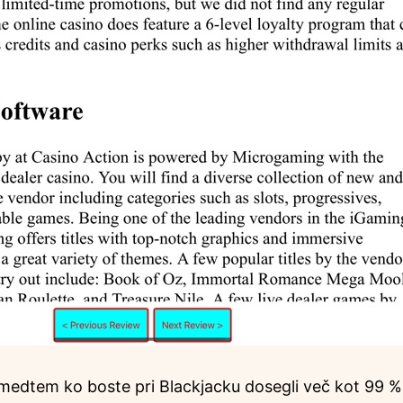
 medtem ko boste pri Blackjacku dosegli več kot 99 %