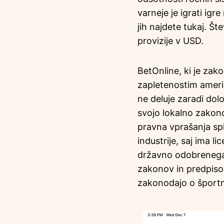
varneje je igrati igr
jih najdete tukaj. Št
provizije v USD.
BetOnline, ki je zako
zapletenostim ameriš
ne deluje zaradi dol
svojo lokalno zakonod
pravna vprašanja sp
industrije, saj ima
državno odobrenega 
zakonov in predpisov
zakonodajo o športn