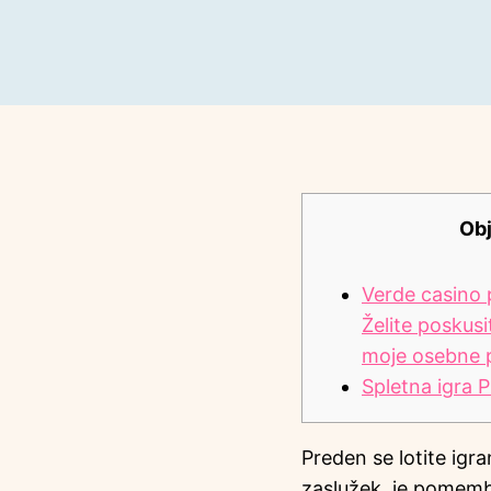
Ob
Verde casino
Želite poskusi
moje osebne 
Spletna igra P
Preden se lotite igr
zaslužek, je pomemb