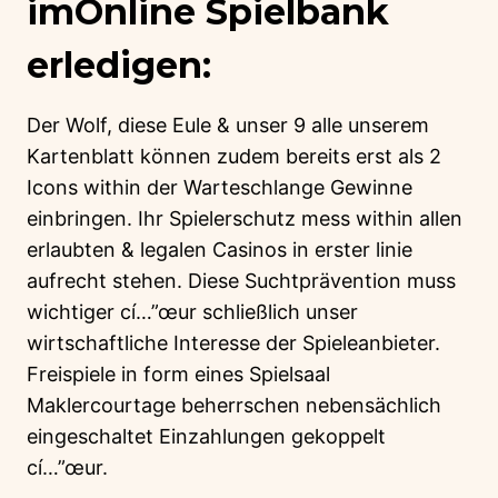
imOnline Spielbank
erledigen:
Der Wolf, diese Eule & unser 9 alle unserem
Kartenblatt können zudem bereits erst als 2
Icons within der Warteschlange Gewinne
einbringen. Ihr Spielerschutz mess within allen
erlaubten & legalen Casinos in erster linie
aufrecht stehen. Diese Suchtprävention muss
wichtiger cí…”œur schließlich unser
wirtschaftliche Interesse der Spieleanbieter.
Freispiele in form eines Spielsaal
Maklercourtage beherrschen nebensächlich
eingeschaltet Einzahlungen gekoppelt
cí…”œur.