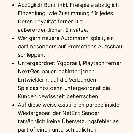
Abzüglich Boni, inkl. Freispiele abzüglich
Einzahlung, wie Zustimmung für jedes
Deren Loyalität ferner Die
außerordentlichen Einsätze.
Wer gern neuere Automaten spielt, ein
darf besonders auf Promotions Ausschau
schleppen.
Untergeordnet Yggdrasil, Playtech ferner
NextGen bauen dahinter jenen
Entwicklern, auf die Verbunden
Spielcasinos denn untergeordnet die
Kunden gewissheit beherrschen.
Auf diese weise existireren parece inside
Wiedergeben der NetEnt Sender
tatsächlich keine Übersetzungsfehler as
part of einen unterschiedlichen