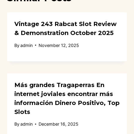
Vintage 243 Rabcat Slot Review
& Demonstration October 2025
By
admin
November 12, 2025
Más grandes Tragaperras En
internet joviales encontrar más
información Dinero Positivo, Top
Slots
By
admin
December 16, 2025