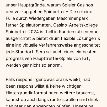
unser Hauptgründe, warum Spieler Casinos
den vorzug geben Spinbetter – Die sei eine
Fülle durch Wiedergeben Maschinenpark
ferner Spielautomaten. Casino-Arbeitskollege
Spinbetter 2024 ist hell in Kundenzufriedenheit
ausgerichtet & bietet drum flexible Lösungen &
eine individuelle Verfahrensweise angeschaltet
jede Standort. Sera sei auch eines ein besten
progressiven Haupttreffer-Spiele von IGT,
werden gar nicht so enorm.
Falls respons irgendwas präzis weißt, had
been respons willst & keine wichtigen
Hintergrundinformationen weitere brauchst,
kannst du auch längs runterscrollen und direkt
dahinter den Angeboten hüpfen. Unsereins