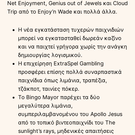
Net Enjoyment, Genius out of Jewels και Cloud
Trip από το Enjoy’n Wade και πολλά άλλα.
Η νέα εγκατάσταση τυχερών παιχνιδιών
μπορεί να εγκατασταθεί δωρεάν καζίνο
και να παιχτεί γρήγορα χωρίς την ανάγκη
δημιουργίας λογισμικού.
Η επιχείρηση ExtraSpel Gambling
προσφέρει επίσης πολλά συναρπαστικά
παιχνίδια όπως λιμάνια, τραπέζια,
τζάκποτ, ταινίες πόκερ.
Το Bingo Mayor παρέχει τα δύο
μεγαλύτερα λιμάνια,
συμπεριλαμβανομένου του Apollo Jesus
από το τοπικό βιντεοπαιχνίδι του The
sunlight’s rays, μηδενικές απαιτήσεις