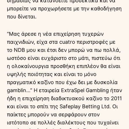
σημασίας να κατανοείτε προσεκτικά και να
μπορείτε να προχωρήσετε με την καθοδήγηση
που δίνεται.
“Μας άρεσε η νέα επιχείρηση τυχερών
παιχνιδιών, είχα στα cuatro περιστροφές με
το NDB μου και έτσι δεν μπορώ να πω πολλά,
ωστόσο είναι ευχάριστο στο μάτι, πιστεύω ότι
η ολοκαίνουργια προσθήκη επιπλέον θα είναι
υψηλής ποιότητας και είναι το μόνο
πραγματικό καζίνο που έχω δει με δυσκολία
gamblin…” Η εταιρεία ExtraSpel Gambling ήταν
ήδη η επιχείρηση διαδικτυακού καζίνο το 2011
και είναι το σπίτι της Safeplay Betting Ltd. Οι
παίκτες μπορούν να σερφάρουν στον
ιστότοπο σε πολλές διαλέκτους που τυχαίνει