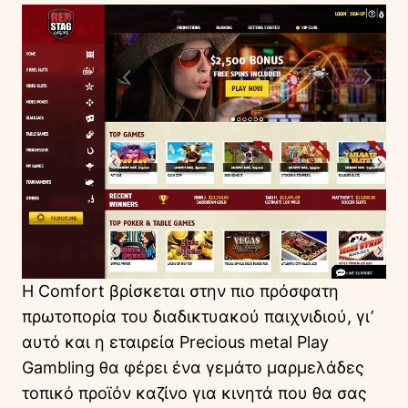
Η Comfort βρίσκεται στην πιο πρόσφατη
πρωτοπορία του διαδικτυακού παιχνιδιού, γι’
αυτό και η εταιρεία Precious metal Play
Gambling θα φέρει ένα γεμάτο μαρμελάδες
τοπικό προϊόν καζίνο για κινητά που θα σας