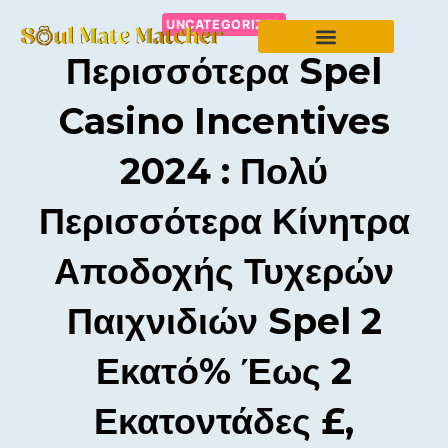
UNCATEGORIZED
Περισσότερα Spel
Casino Incentives
2024 : Πολύ
Περισσότερα Κίνητρα
Αποδοχής Τυχερών
Παιχνιδιών Spel 2
Εκατό% Έως 2
Εκατοντάδες £,