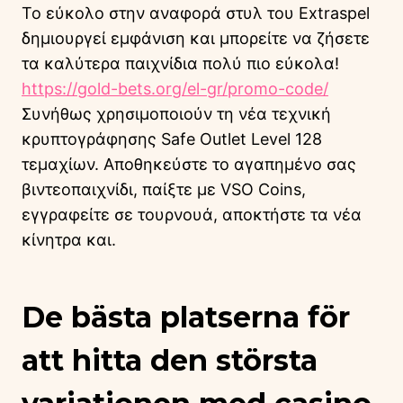
Το εύκολο στην αναφορά στυλ του Extraspel
δημιουργεί εμφάνιση και μπορείτε να ζήσετε
τα καλύτερα παιχνίδια πολύ πιο εύκολα!
https://gold-bets.org/el-gr/promo-code/
Συνήθως χρησιμοποιούν τη νέα τεχνική
κρυπτογράφησης Safe Outlet Level 128
τεμαχίων.
Αποθηκεύστε το αγαπημένο σας
βιντεοπαιχνίδι, παίξτε με VSO Coins,
εγγραφείτε σε τουρνουά, αποκτήστε τα νέα
κίνητρα και.
De bästa platserna för
att hitta den största