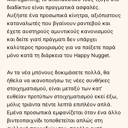
διαδίκτυο είναι πραγματικά ασφαλές.
Αυξήστε ένα προσωπικά κίνητρα, αξιόπιστους
καταναλωτές που βγαίνουν ραντεβού και
έχετε αυστηρούς αμυντικούς κανονισμούς
και δείτε γιατί πράγματι δεν υπάρχει
καλύτερος προορισμός για να παίξετε παρά
μόνο κατά τη διάρκεια του Happy Nugget.
Αν τα νέα μπόνους δοκιμάσετε πολλά, θα
ήθελα να ικανοποιήσω τις νέες συνθήκες
στοιχηματισμού, είναι μεταξύ των κατ’
ευθείαν προτύπων στοιχηματισμού εκεί έξω,
μόλις τριάντα πέντε λεπτά επιπλέον απλά.
Εμένα προσωπικά εμφανίζεται όταν ένα άλλο
βιντεοπαιχνίδι τοποθετείται απλώς στη