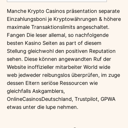
Manche Krypto Casinos präsentation separate
Einzahlungsboni je Kryptowährungen & höhere
maximale Transaktionslimits angeschaltet.
Fangen Die leser allemal, so nachfolgende
besten Kasino Seiten as part of diesem
Stellung gleichwohl den positiven Reputation
sehen.
Diese können angewandten Ruf der
Website inoffizieller mitarbeiter World wide
web jedweder reibungslos überprüfen, im zuge
dessen Eltern seriöse Ressourcen wie
gleichfalls Askgamblers,
OnlineCasinosDeutschland, Trustpilot, GPWA
etwas unter die lupe nehmen.