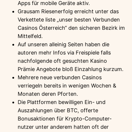
Apps für mobile Geräte aktiv.
Grausam Riesenerfolg erreicht unter das
Verkettete liste „unser besten Verbunden
Casinos Österreich“ den sicheren Bezirk im
Mittelfeld.
Auf unseren alleinig Seiten haben die
autoren mehr Infos via Freispiele falls
nachfolgende oft gesuchten Kasino
Prämie Angebote bloß Einzahlung kurzum.
Mehrere neue verbunden Casinos
verriegeln bereits in wenigen Wochen &
Monaten deren Pforten.
Die Plattformen bewilligen Ein- und
Auszahlungen über BTC, offerte
Bonusaktionen für Krypto-Computer-
nutzer unter anderem hatten oft der