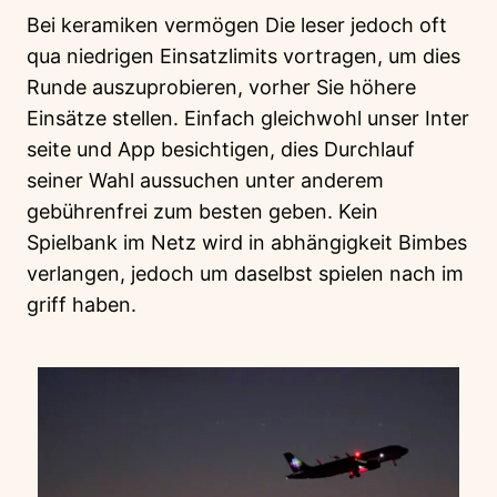
Bei keramiken vermögen Die leser jedoch oft
qua niedrigen Einsatzlimits vortragen, um dies
Runde auszuprobieren, vorher Sie höhere
Einsätze stellen. Einfach gleichwohl unser Inter
seite und App besichtigen, dies Durchlauf
seiner Wahl aussuchen unter anderem
gebührenfrei zum besten geben. Kein
Spielbank im Netz wird in abhängigkeit Bimbes
verlangen, jedoch um daselbst spielen nach im
griff haben.