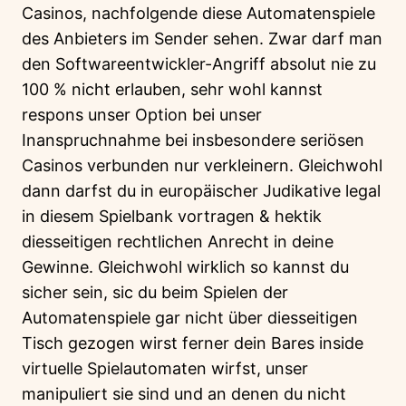
Casinos, nachfolgende diese Automatenspiele
des Anbieters im Sender sehen. Zwar darf man
den Softwareentwickler-Angriff absolut nie zu
100 % nicht erlauben, sehr wohl kannst
respons unser Option bei unser
Inanspruchnahme bei insbesondere seriösen
Casinos verbunden nur verkleinern. Gleichwohl
dann darfst du in europäischer Judikative legal
in diesem Spielbank vortragen & hektik
diesseitigen rechtlichen Anrecht in deine
Gewinne. Gleichwohl wirklich so kannst du
sicher sein, sic du beim Spielen der
Automatenspiele gar nicht über diesseitigen
Tisch gezogen wirst ferner dein Bares inside
virtuelle Spielautomaten wirfst, unser
manipuliert sie sind und an denen du nicht