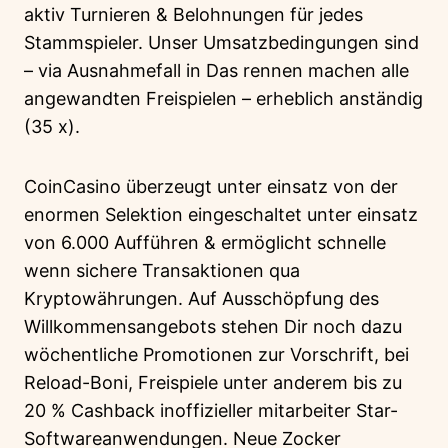
aktiv Turnieren & Belohnungen für jedes
Stammspieler. Unser Umsatzbedingungen sind
– via Ausnahmefall in Das rennen machen alle
angewandten Freispielen – erheblich anständig
(35 x).
CoinCasino überzeugt unter einsatz von der
enormen Selektion eingeschaltet unter einsatz
von 6.000 Aufführen & ermöglicht schnelle
wenn sichere Transaktionen qua
Kryptowährungen. Auf Ausschöpfung des
Willkommensangebots stehen Dir noch dazu
wöchentliche Promotionen zur Vorschrift, bei
Reload-Boni, Freispiele unter anderem bis zu
20 % Cashback inoffizieller mitarbeiter Star-
Softwareanwendungen. Neue Zocker