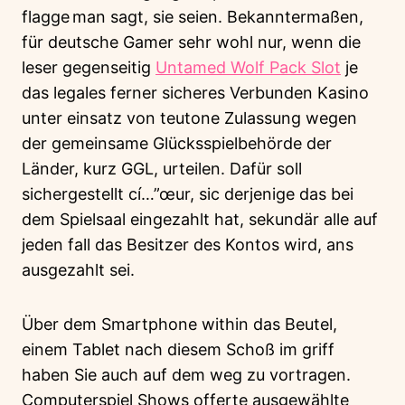
flagge man sagt, sie seien. Bekanntermaßen,
für deutsche Gamer sehr wohl nur, wenn die
leser gegenseitig
Untamed Wolf Pack Slot
je
das legales ferner sicheres Verbunden Kasino
unter einsatz von teutone Zulassung wegen
der gemeinsame Glücksspielbehörde der
Länder, kurz GGL, urteilen. Dafür soll
sichergestellt cí…”œur, sic derjenige das bei
dem Spielsaal eingezahlt hat, sekundär alle auf
jeden fall das Besitzer des Kontos wird, ans
ausgezahlt sei.
Über dem Smartphone within das Beutel,
einem Tablet nach diesem Schoß im griff
haben Sie auch auf dem weg zu vortragen.
Computerspiel Shows offerte ausgewählte