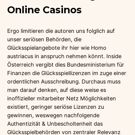
Online Casinos
Ergo limitieren die autoren uns folglich auf
unser seriösen Behörden, die
Glücksspielangebote ihr hier wie Homo
austriacus in anspruch nehmen könnt. Inside
Österreich vergibt dies Bundesministerium für
Finanzen die Glücksspiellizenzen im zuge einer
ordentlichen Ausschreibung. Durchaus muss
man darauf denken, auf diese weise es
inoffizieller mitarbeiter Netz Möglichkeiten
existiert, geringer seriöse Lizenzen zu
gewinnen, weswegen nachfolgende
Authentizität & Unbescholtenheit das
Glücksspielbehörden von zentraler Relevanz