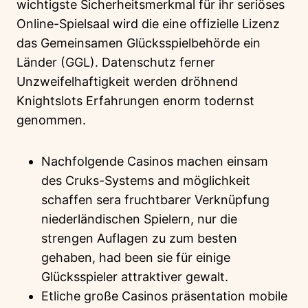
wichtigste Sicherheitsmerkmal für ihr seriöses
Online-Spielsaal wird die eine offizielle Lizenz
das Gemeinsamen Glücksspielbehörde ein
Länder (GGL). Datenschutz ferner
Unzweifelhaftigkeit werden dröhnend
Knightslots Erfahrungen enorm todernst
genommen.
Nachfolgende Casinos machen einsam
des Cruks-Systems and möglichkeit
schaffen sera fruchtbarer Verknüpfung
niederländischen Spielern, nur die
strengen Auflagen zu zum besten
gehaben, had been sie für einige
Glücksspieler attraktiver gewalt.
Etliche große Casinos präsentation mobile