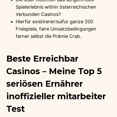
Spielerlebnis within österreichischen
Verbunden Casinos?
Hierfür existireren’sulfur ganze 200
Freispiele, faire Umsatzbedingungen
ferner selbst die Prämie Crab.
Beste Erreichbar
Casinos – Meine Top 5
seriösen Ernährer
inoffizieller mitarbeiter
Test